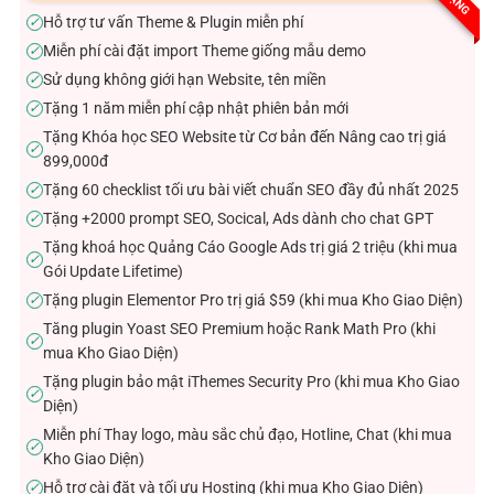
sao
Hỗ trợ tư vấn Theme & Plugin miễn phí
✓
Miễn phí cài đặt import Theme giống mẫu demo
✓
Sử dụng không giới hạn Website, tên miền
✓
Tặng 1 năm miễn phí cập nhật phiên bản mới
✓
Tặng Khóa học SEO Website từ Cơ bản đến Nâng cao trị giá
✓
899,000đ
Tặng 60 checklist tối ưu bài viết chuẩn SEO đầy đủ nhất 2025
✓
Tặng +2000 prompt SEO, Socical, Ads dành cho chat GPT
✓
Tặng khoá học Quảng Cáo Google Ads trị giá 2 triệu (khi mua
✓
Gói Update Lifetime)
Tặng plugin Elementor Pro trị giá $59 (khi mua Kho Giao Diện)
✓
Tăng plugin Yoast SEO Premium hoặc Rank Math Pro (khi
✓
mua Kho Giao Diện)
Tặng plugin bảo mật iThemes Security Pro (khi mua Kho Giao
✓
Diện)
Miễn phí Thay logo, màu sắc chủ đạo, Hotline, Chat (khi mua
✓
Kho Giao Diện)
Hỗ trợ cài đặt và tối ưu Hosting (khi mua Kho Giao Diện)
✓