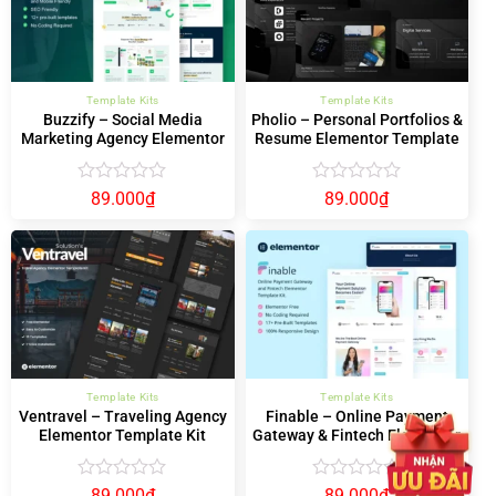
Template Kits
Template Kits
Buzzify – Social Media
Pholio – Personal Portfolios &
Marketing Agency Elementor
Resume Elementor Template
Template Kit
Kit
Được
Được
89.000
₫
89.000
₫
xếp
xếp
hạng
hạng
0
0
5
5
sao
sao
Template Kits
Template Kits
Ventravel – Traveling Agency
Finable – Online Payment
Elementor Template Kit
Gateway & Fintech Elementor
Template Kit
Được
Được
89.000
₫
89.000
₫