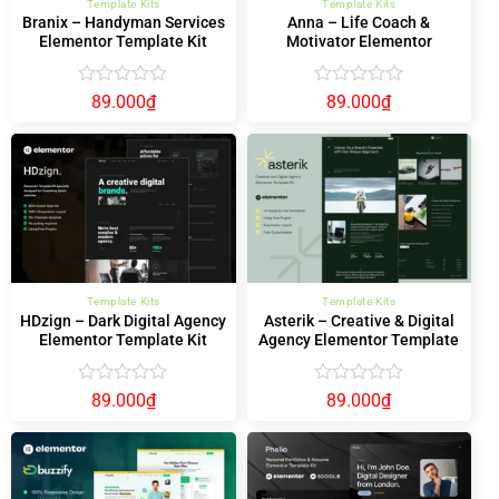
Template Kits
Template Kits
Branix – Handyman Services
Anna – Life Coach &
Elementor Template Kit
Motivator Elementor
Template Kit
Được
Được
89.000
₫
89.000
₫
xếp
xếp
hạng
hạng
0
0
5
5
sao
sao
Template Kits
Template Kits
HDzign – Dark Digital Agency
Asterik – Creative & Digital
Elementor Template Kit
Agency Elementor Template
Kit
Được
Được
89.000
₫
89.000
₫
xếp
xếp
hạng
hạng
0
0
5
5
sao
sao