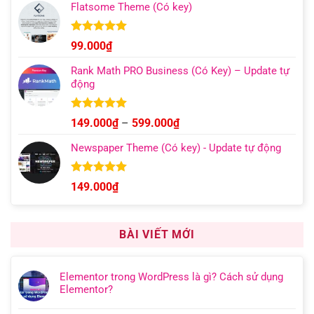
5 sao
Flatsome Theme (Có key)
Được xếp
99.000
₫
hạng
4.95
5 sao
Rank Math PRO Business (Có Key) – Update tự
động
Được xếp
Khoảng
149.000
₫
–
599.000
₫
hạng
5.00
giá:
5 sao
Newspaper Theme (Có key) - Update tự động
từ
149.000₫
đến
Được xếp
149.000
₫
hạng
4.92
599.000₫
5 sao
BÀI VIẾT MỚI
Elementor trong WordPress là gì? Cách sử dụng
Elementor?