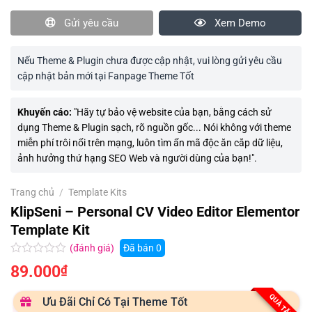
Gửi yêu cầu
Xem Demo
Nếu Theme & Plugin chưa được cập nhật, vui lòng gửi yêu cầu
cập nhật bản mới tại Fanpage Theme Tốt
Khuyến cáo:
"Hãy tự bảo vệ website của bạn, bằng cách sử
dụng Theme & Plugin sạch, rõ nguồn gốc... Nói không với theme
miễn phí trôi nổi trên mạng, luôn tìm ẩn mã độc ăn cắp dữ liệu,
ảnh hưởng thứ hạng SEO Web và người dùng của bạn!".
Trang chủ
/
Template Kits
KlipSeni – Personal CV Video Editor Elementor
Template Kit
(đánh giá)
Đã bán
0
Được
89.000
₫
xếp
hạng
0.0
QUÀ TẶNG
Ưu Đãi Chỉ Có Tại Theme Tốt
5