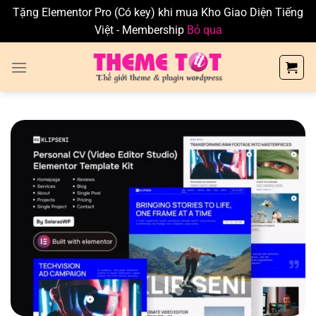
Tặng Elementor Pro (Có key) khi mua Kho Giao Diện Tiếng
Việt - Membership
Bỏ qua
Skip
to
content