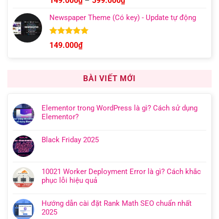
149.000
₫
–
599.000
₫
hạng
5.00
giá:
5 sao
Newspaper Theme (Có key) - Update tự động
từ
149.000₫
đến
Được xếp
149.000
₫
hạng
4.92
599.000₫
5 sao
BÀI VIẾT MỚI
Elementor trong WordPress là gì? Cách sử dụng
Elementor?
Black Friday 2025
10021 Worker Deployment Error là gì? Cách khắc
phục lỗi hiệu quả
Hướng dẫn cài đặt Rank Math SEO chuẩn nhất
2025