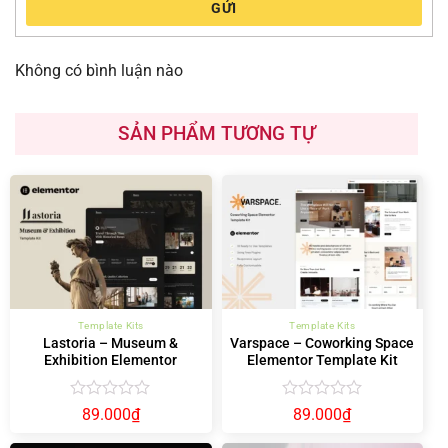
GỬI
Không có bình luận nào
SẢN PHẨM TƯƠNG TỰ
Template Kits
Template Kits
Lastoria – Museum &
Varspace – Coworking Space
Exhibition Elementor
Elementor Template Kit
Template Kit
Được
Được
89.000
₫
89.000
₫
xếp
xếp
hạng
hạng