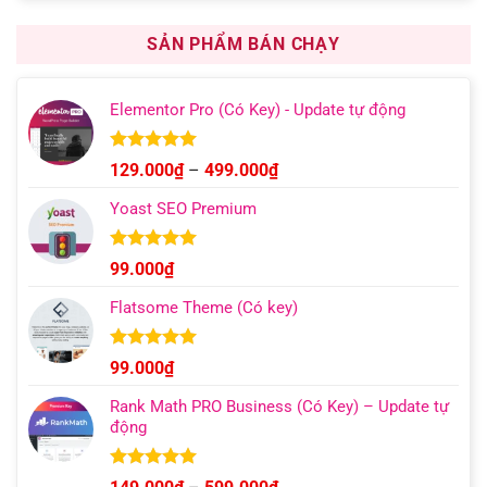
là:
tại
1.000.000₫.
là:
SẢN PHẨM BÁN CHẠY
499.000₫.
Elementor Pro (Có Key) - Update tự động
Được xếp
Khoảng
129.000
₫
–
499.000
₫
hạng
4.93
giá:
5 sao
Yoast SEO Premium
từ
129.000₫
đến
Được xếp
99.000
₫
hạng
4.96
499.000₫
5 sao
Flatsome Theme (Có key)
Được xếp
99.000
₫
hạng
4.95
5 sao
Rank Math PRO Business (Có Key) – Update tự
động
Được xếp
Khoảng