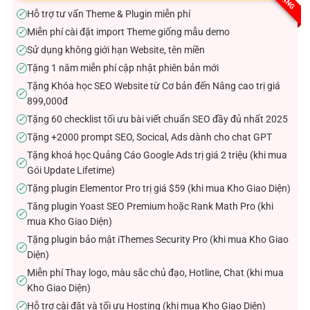
sao
Hỗ trợ tư vấn Theme & Plugin miễn phí
✓
Miễn phí cài đặt import Theme giống mẫu demo
✓
Sử dụng không giới hạn Website, tên miền
✓
Tặng 1 năm miễn phí cập nhật phiên bản mới
✓
Tặng Khóa học SEO Website từ Cơ bản đến Nâng cao trị giá
✓
899,000đ
Tặng 60 checklist tối ưu bài viết chuẩn SEO đầy đủ nhất 2025
✓
Tặng +2000 prompt SEO, Socical, Ads dành cho chat GPT
✓
Tặng khoá học Quảng Cáo Google Ads trị giá 2 triệu (khi mua
✓
Gói Update Lifetime)
Tặng plugin Elementor Pro trị giá $59 (khi mua Kho Giao Diện)
✓
Tăng plugin Yoast SEO Premium hoặc Rank Math Pro (khi
✓
mua Kho Giao Diện)
Tặng plugin bảo mật iThemes Security Pro (khi mua Kho Giao
✓
Diện)
Miễn phí Thay logo, màu sắc chủ đạo, Hotline, Chat (khi mua
✓
Kho Giao Diện)
Hỗ trợ cài đặt và tối ưu Hosting (khi mua Kho Giao Diện)
✓