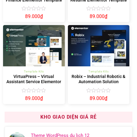
Kit
Kit
Được
Được
89.000
₫
89.000
₫
xếp
xếp
hạng
hạng
0
0
5
5
sao
sao
Template Kits
Template Kits
VirtuaPress – Virtual
Robix – Industrial Robotic &
Assistant Service Elementor
Automation Solution
Template Kit
Elementor Template Kit
Được
Được
89.000
₫
89.000
₫
xếp
xếp
hạng
hạng
0
0
KHO GIAO DIỆN GIÁ RẺ
5
5
sao
sao
Theme WordPress du lịch 12