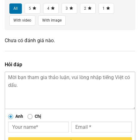
All
5
4
3
2
1
With video
With image
Chưa có đánh giá nào.
Hỏi đáp
Anh
Chị