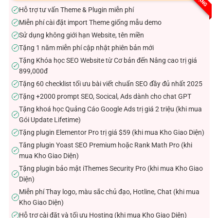
sao
Hỗ trợ tư vấn Theme & Plugin miễn phí
✓
Miễn phí cài đặt import Theme giống mẫu demo
✓
Sử dụng không giới hạn Website, tên miền
✓
Tặng 1 năm miễn phí cập nhật phiên bản mới
✓
Tặng Khóa học SEO Website từ Cơ bản đến Nâng cao trị giá
✓
899,000đ
Tặng 60 checklist tối ưu bài viết chuẩn SEO đầy đủ nhất 2025
✓
Tặng +2000 prompt SEO, Socical, Ads dành cho chat GPT
✓
Tặng khoá học Quảng Cáo Google Ads trị giá 2 triệu (khi mua
✓
Gói Update Lifetime)
Tặng plugin Elementor Pro trị giá $59 (khi mua Kho Giao Diện)
✓
Tăng plugin Yoast SEO Premium hoặc Rank Math Pro (khi
✓
mua Kho Giao Diện)
Tặng plugin bảo mật iThemes Security Pro (khi mua Kho Giao
✓
Diện)
Miễn phí Thay logo, màu sắc chủ đạo, Hotline, Chat (khi mua
✓
Kho Giao Diện)
Hỗ trợ cài đặt và tối ưu Hosting (khi mua Kho Giao Diện)
✓