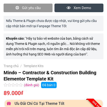
Gửi yêu cầu
Xem Demo
Nếu Theme & Plugin chưa được cập nhật, vui lòng gửi yêu cầu
cập nhật bản mới tại Fanpage Theme Tốt
Khuyến cáo:
"Hãy tự bảo vệ website của bạn, bằng cách sử
dụng Theme & Plugin sạch, rõ nguồn gốc... Nói không với theme
miễn phí trôi nổi trên mạng, luôn tìm ẩn mã độc ăn cắp dữ liệu,
ảnh hưởng thứ hạng SEO Web và người dùng của bạn!".
Trang chủ
/
Template Kits
Mindo – Contractor & Construction Building
Elementor Template Kit
(đánh giá)
Đã bán
0
Được
89.000
₫
xếp
hạng
0.0
QUÀ TẶNG
Ưu Đãi Chỉ Có Tại Theme Tốt
5