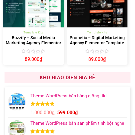
sao
sao
Template Kits
Template Kits
Buzzify – Social Media
Prometix – Digital Marketing
Marketing Agency Elementor
Agency Elementor Template
Template Kit
Kit
Được
Được
89.000
₫
89.000
₫
xếp
xếp
hạng
hạng
0
0
KHO GIAO DIỆN GIÁ RẺ
5
5
sao
sao
Theme WordPress bán hàng giống tiki
5.00
11
trên 5
Giá
Giá
1.000.000
₫
599.000
₫
dựa trên
gốc
hiện
đánh giá
Theme WordPress bán sản phẩm tinh bột nghệ
là:
tại
1.000.000₫.
là: