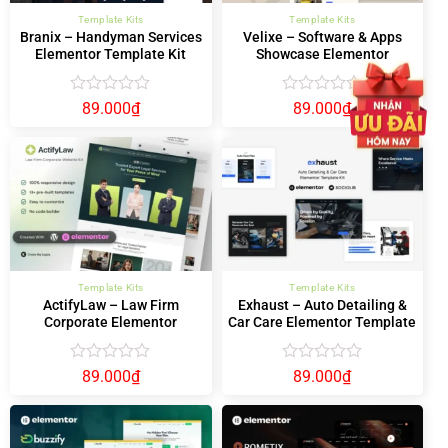
Template Kits
Template Kits
Branix – Handyman Services
Velixe – Software & Apps
Elementor Template Kit
Showcase Elementor
Template Kit
Được
Được
89.000
₫
89.000
₫
xếp
xếp
hạng
hạng
0
0
5
5
sao
sao
Template Kits
Template Kits
ActifyLaw – Law Firm
Exhaust – Auto Detailing &
Corporate Elementor
Car Care Elementor Template
Template Kit
Kit
Được
Được
89.000
₫
89.000
₫
xếp
xếp
hạng
hạng
0
0
5
5