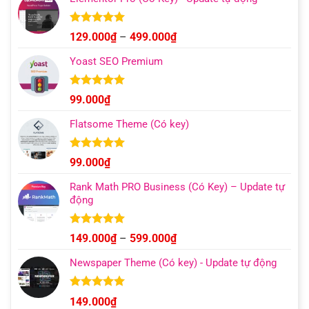
Được xếp
Khoảng
129.000
₫
–
499.000
₫
hạng
4.93
giá:
5 sao
Yoast SEO Premium
từ
129.000₫
đến
Được xếp
99.000
₫
hạng
4.96
499.000₫
5 sao
Flatsome Theme (Có key)
Được xếp
99.000
₫
hạng
4.95
5 sao
Rank Math PRO Business (Có Key) – Update tự
động
Được xếp
Khoảng
149.000
₫
–
599.000
₫
hạng
5.00
giá:
5 sao
Newspaper Theme (Có key) - Update tự động
từ
149.000₫
đến
Được xếp
149.000
₫
hạng
4.92