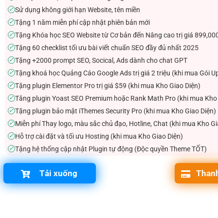
Sử dụng không giới hạn Website, tên miền
✓
Tặng 1 năm miễn phí cập nhật phiên bản mới
✓
Tặng Khóa học SEO Website từ Cơ bản đến Nâng cao trị giá 899,00
✓
Tặng 60 checklist tối ưu bài viết chuẩn SEO đầy đủ nhất 2025
✓
Tặng +2000 prompt SEO, Socical, Ads dành cho chat GPT
✓
Tặng khoá học Quảng Cáo Google Ads trị giá 2 triệu (khi mua Gói U
✓
Tặng plugin Elementor Pro trị giá $59 (khi mua Kho Giao Diện)
✓
Tăng plugin Yoast SEO Premium hoặc Rank Math Pro (khi mua Kho 
✓
Tặng plugin bảo mật iThemes Security Pro (khi mua Kho Giao Diện)
✓
Miễn phí Thay logo, màu sắc chủ đạo, Hotline, Chat (khi mua Kho Gi
✓
Hỗ trợ cài đặt và tối ưu Hosting (khi mua Kho Giao Diện)
✓
Tặng hệ thống cập nhật Plugin tự động (Độc quyền Theme TỐT)
✓
Tải xuống
Thanh