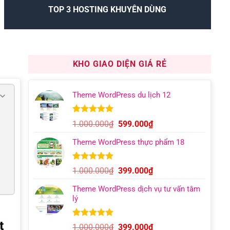
TOP 3 HOSTING KHUYÊN DÙNG
KHO GIAO DIỆN GIÁ RẺ
Theme WordPress du lịch 12
5.00
9
trên 5
Giá
Giá
1.000.000
₫
599.000
₫
dựa trên
gốc
hiện
đánh giá
Theme WordPress thực phẩm 18
là:
tại
1.000.000₫.
là:
599.000₫.
5.00
6
trên 5
Giá
Giá
1.000.000
₫
399.000
₫
dựa trên
gốc
hiện
đánh giá
Theme WordPress dịch vụ tư vấn tâm
là:
tại
lý
1.000.000₫.
là:
399.000₫.
t
5.00
12
trên 5
Giá
Giá
1.000.000
₫
399.000
₫