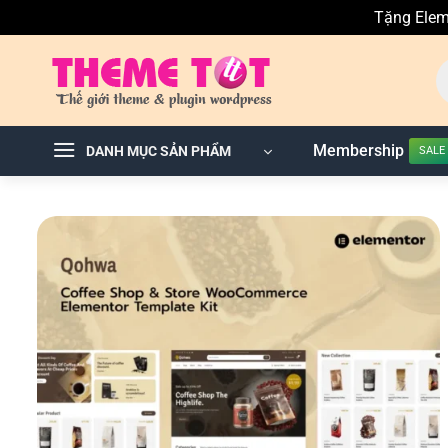
Tặng Elem
Skip
T
to
ki
sả
content
p
Membership
DANH MỤC SẢN PHẨM