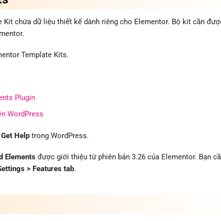
it chứa dữ liệu thiết kế dành riêng cho Elementor. Bộ kit cần đượ
ementor.
mentor Template Kits.
ents Plugin
lên WordPress
 Get Help
trong WordPress.
d Elements
được giới thiệu từ phiên bản 3.26 của Elementor. Bạn c
ettings > Features tab
.