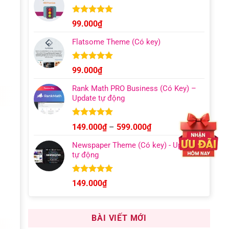
129.000₫
đến
Được xếp
99.000
₫
hạng
4.96
499.000₫
5 sao
Flatsome Theme (Có key)
Được xếp
99.000
₫
hạng
4.95
5 sao
Rank Math PRO Business (Có Key) –
Update tự động
Được xếp
Khoảng
149.000
₫
–
599.000
₫
hạng
5.00
giá:
5 sao
Newspaper Theme (Có key) - Update
từ
tự động
149.000₫
đến
599.000₫
Được xếp
149.000
₫
hạng
4.92
5 sao
BÀI VIẾT MỚI