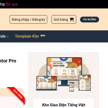
ship
Bỏ qua
Đăng nhập / Đăng ký
Giỏ hàng
TẢI XUỐNG
nds
Template Kits
tor Pro
QUÀ TẶNG
Kho Giao Diện Tiếng Việt