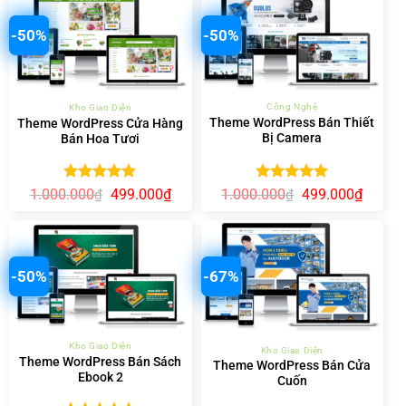
-50%
-50%
Công Nghệ
Kho Giao Diện
Theme WordPress Bán Thiết
Theme WordPress Cửa Hàng
Bị Camera
Bán Hoa Tươi
Được xếp
Giá
Giá
Được xếp
Giá
Giá
1.000.000
499.000
₫
1.000.000
499.000
₫
₫
₫
gốc
hiện
gốc
hiện
hạng
5.00
hạng
5.00
là:
tại
là:
tại
5 sao
5 sao
1.000.000₫.
là:
1.000.000₫.
là:
499.00
499.000₫.
-50%
-67%
Kho Giao Diện
Kho Giao Diện
Theme WordPress Bán Sách
Theme WordPress Bán Cửa
Ebook 2
Cuốn