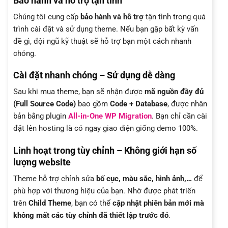
Bảo hành và hỗ trợ tận tình
Chúng tôi cung cấp
bảo hành và hỗ trợ
tận tình trong quá
trình cài đặt và sử dụng theme. Nếu bạn gặp bất kỳ vấn
đề gì, đội ngũ kỹ thuật sẽ hỗ trợ bạn một cách nhanh
chóng.
Cài đặt nhanh chóng – Sử dụng dễ dàng
Sau khi mua theme, bạn sẽ nhận được
mã nguồn đầy đủ
(Full Source Code)
bao gồm
Code + Database
, được nhân
bản bằng plugin
All-in-One WP Migration
. Bạn chỉ cần cài
đặt lên hosting là có ngay giao diện giống demo 100%.
Linh hoạt trong tùy chỉnh – Không giới hạn số
lượng website
Theme hỗ trợ chỉnh sửa
bố cục, màu sắc, hình ảnh,…
để
phù hợp với thương hiệu của bạn. Nhờ được phát triển
trên
Child Theme
, bạn có thể
cập nhật phiên bản mới mà
không mất các tùy chỉnh đã thiết lập trước đó
.