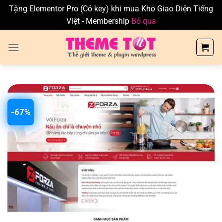
Tặng Elementor Pro (Có key) khi mua Kho Giao Diện Tiếng
Việt - Membership
Bỏ qua
Skip
to
content
-67%