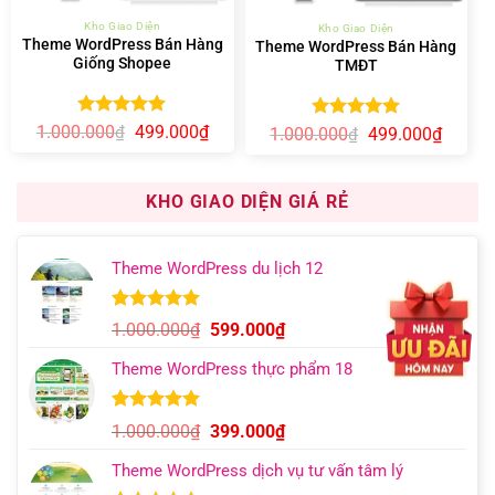
Kho Giao Diện
Kho Giao Diện
Theme WordPress Bán Hàng
Theme WordPress Bán Hàng
Giống Shopee
TMĐT
Được xếp
Giá
Giá
1.000.000
499.000
₫
Được xếp
₫
Giá
Giá
1.000.000
499.000
₫
₫
gốc
hiện
hạng
5.00
gốc
hiện
hạng
5.00
là:
tại
5 sao
là:
tại
5 sao
1.000.000₫.
là:
1.000.000₫.
là:
499.000₫.
499.00
KHO GIAO DIỆN GIÁ RẺ
Theme WordPress du lịch 12
5.00
9
trên 5
Giá
Giá
1.000.000
₫
599.000
₫
dựa trên
gốc
hiện
đánh giá
Theme WordPress thực phẩm 18
là:
tại
1.000.000₫.
là:
599.000₫.
5.00
6
trên 5
Giá
Giá
1.000.000
₫
399.000
₫
dựa trên
gốc
hiện
đánh giá
Theme WordPress dịch vụ tư vấn tâm lý
là:
tại