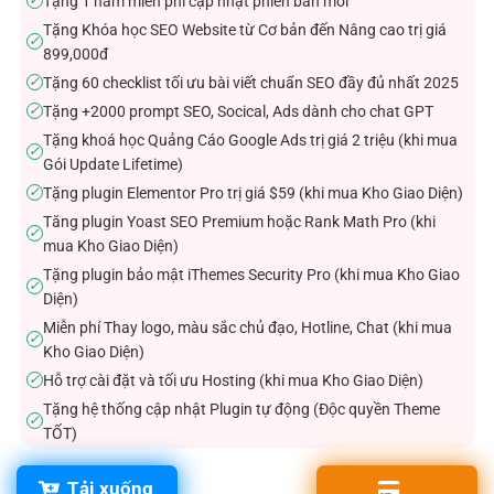
Tặng 1 năm miễn phí cập nhật phiên bản mới
✓
Tặng Khóa học SEO Website từ Cơ bản đến Nâng cao trị giá
✓
899,000đ
Tặng 60 checklist tối ưu bài viết chuẩn SEO đầy đủ nhất 2025
✓
Tặng +2000 prompt SEO, Socical, Ads dành cho chat GPT
✓
Tặng khoá học Quảng Cáo Google Ads trị giá 2 triệu (khi mua
✓
Gói Update Lifetime)
Tặng plugin Elementor Pro trị giá $59 (khi mua Kho Giao Diện)
✓
Tăng plugin Yoast SEO Premium hoặc Rank Math Pro (khi
✓
mua Kho Giao Diện)
Tặng plugin bảo mật iThemes Security Pro (khi mua Kho Giao
✓
Diện)
Miễn phí Thay logo, màu sắc chủ đạo, Hotline, Chat (khi mua
✓
Kho Giao Diện)
Hỗ trợ cài đặt và tối ưu Hosting (khi mua Kho Giao Diện)
✓
Tặng hệ thống cập nhật Plugin tự động (Độc quyền Theme
✓
TỐT)
Tải xuống