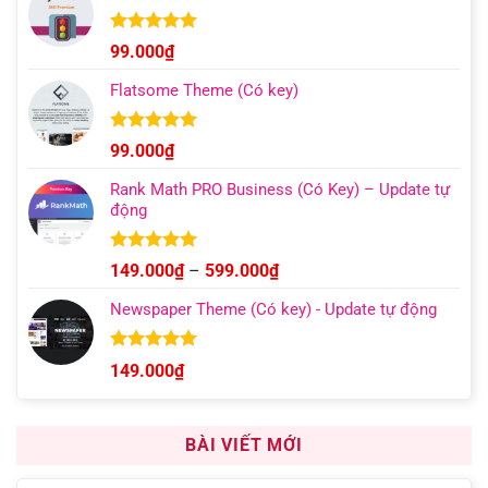
129.000₫
đến
Được xếp
99.000
₫
hạng
4.96
499.000₫
5 sao
Flatsome Theme (Có key)
Được xếp
99.000
₫
hạng
4.95
5 sao
Rank Math PRO Business (Có Key) – Update tự
động
Được xếp
Khoảng
149.000
₫
–
599.000
₫
hạng
5.00
giá:
5 sao
Newspaper Theme (Có key) - Update tự động
từ
149.000₫
đến
Được xếp
149.000
₫
hạng
4.92
599.000₫
5 sao
BÀI VIẾT MỚI