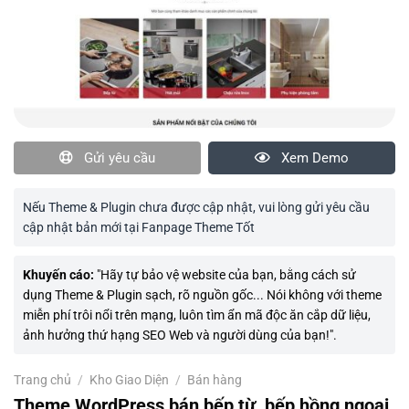
Gửi yêu cầu
Xem Demo
Nếu Theme & Plugin chưa được cập nhật, vui lòng gửi yêu cầu
cập nhật bản mới tại Fanpage Theme Tốt
Khuyến cáo:
"Hãy tự bảo vệ website của bạn, bằng cách sử
dụng Theme & Plugin sạch, rõ nguồn gốc... Nói không với theme
miễn phí trôi nổi trên mạng, luôn tìm ẩn mã độc ăn cắp dữ liệu,
ảnh hưởng thứ hạng SEO Web và người dùng của bạn!".
Trang chủ
/
Kho Giao Diện
/
Bán hàng
Theme WordPress bán bếp từ, bếp hồng ngoại