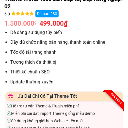
02
Đã bán
280
5.0
5.0
7
trên 5
1.500.000
Giá
499.000
₫
Giá
₫
dựa trên
gốc
hiện
đánh giá
là:
tại
Dễ dàng sử dụng tùy biến
1.500.000₫.
là:
499.000₫.
Đầy đủ chức năng bán hàng, thanh toán online
Tốc độ tải trang nhanh
Tương thích đa thiết bị
Thiết kế chuẩn SEO
Update thường xuyên
QUÀ TẶNG
Ưu Đãi Chỉ Có Tại Theme Tốt
Hỗ trợ tư vấn Theme & Plugin miễn phí
✓
Miễn phí cài đặt import Theme giống mẫu demo
✓
Sử dụng không giới hạn Website, tên miền
✓