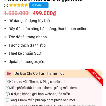
Đã bán
333
5.0
5.0
9
trên 5
1.500.000
Giá
499.000
₫
Giá
₫
dựa trên
gốc
hiện
đánh giá
là:
tại
Dễ dàng sử dụng tùy biến
1.500.000₫.
là:
499.000₫.
Đầy đủ chức năng bán hàng, thanh toán online
Tốc độ tải trang nhanh
Tương thích đa thiết bị
Thiết kế chuẩn SEO
Update thường xuyên
QUÀ TẶNG
Ưu Đãi Chỉ Có Tại Theme Tốt
Hỗ trợ tư vấn Theme & Plugin miễn phí
✓
Miễn phí cài đặt import Theme giống mẫu demo
✓
Sử dụng không giới hạn Website, tên miền
✓
Tặng 1 năm miễn phí cập nhật phiên bản mới
✓