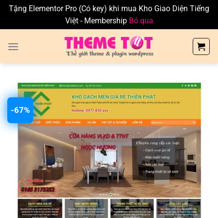
Tặng Elementor Pro (Có key) khi mua Kho Giao Diện Tiếng
Việt - Membership
Bỏ qua
Skip
to
content
-67%