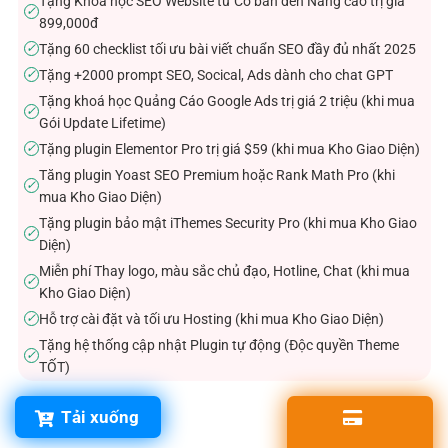
Tặng Khóa học SEO Website từ Cơ bản đến Nâng cao trị giá
✓
899,000đ
Tặng 60 checklist tối ưu bài viết chuẩn SEO đầy đủ nhất 2025
✓
Tặng +2000 prompt SEO, Socical, Ads dành cho chat GPT
✓
Tặng khoá học Quảng Cáo Google Ads trị giá 2 triệu (khi mua
✓
Gói Update Lifetime)
Tặng plugin Elementor Pro trị giá $59 (khi mua Kho Giao Diện)
✓
Tăng plugin Yoast SEO Premium hoặc Rank Math Pro (khi
✓
mua Kho Giao Diện)
Tặng plugin bảo mật iThemes Security Pro (khi mua Kho Giao
✓
Diện)
Miễn phí Thay logo, màu sắc chủ đạo, Hotline, Chat (khi mua
✓
Kho Giao Diện)
Hỗ trợ cài đặt và tối ưu Hosting (khi mua Kho Giao Diện)
✓
Tặng hệ thống cập nhật Plugin tự động (Độc quyền Theme
✓
TỐT)
Tải xuống