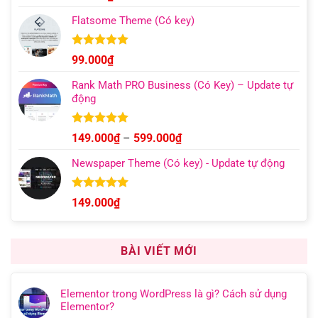
hạng
4.96
499.000₫
5 sao
Flatsome Theme (Có key)
Được xếp
99.000
₫
hạng
4.95
5 sao
Rank Math PRO Business (Có Key) – Update tự
động
Được xếp
Khoảng
149.000
₫
–
599.000
₫
hạng
5.00
giá:
5 sao
Newspaper Theme (Có key) - Update tự động
từ
149.000₫
đến
Được xếp
149.000
₫
hạng
4.92
599.000₫
5 sao
BÀI VIẾT MỚI
Elementor trong WordPress là gì? Cách sử dụng
Elementor?