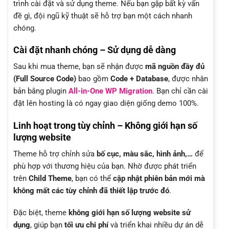
trình cài đặt và sử dụng theme. Nếu bạn gặp bất kỳ vấn
đề gì, đội ngũ kỹ thuật sẽ hỗ trợ bạn một cách nhanh
chóng.
Cài đặt nhanh chóng – Sử dụng dễ dàng
Sau khi mua theme, bạn sẽ nhận được
mã nguồn đầy đủ
(Full Source Code)
bao gồm
Code + Database
, được nhân
bản bằng plugin
All-in-One WP Migration
. Bạn chỉ cần cài
đặt lên hosting là có ngay giao diện giống demo 100%.
Linh hoạt trong tùy chỉnh – Không giới hạn số
lượng website
Theme hỗ trợ chỉnh sửa
bố cục, màu sắc, hình ảnh,…
để
phù hợp với thương hiệu của bạn. Nhờ được phát triển
trên
Child Theme
, bạn có thể
cập nhật phiên bản mới mà
không mất các tùy chỉnh đã thiết lập trước đó
.
Đặc biệt, theme
không giới hạn số lượng website sử
dụng
, giúp bạn
tối ưu chi phí
và triển khai nhiều dự án dễ