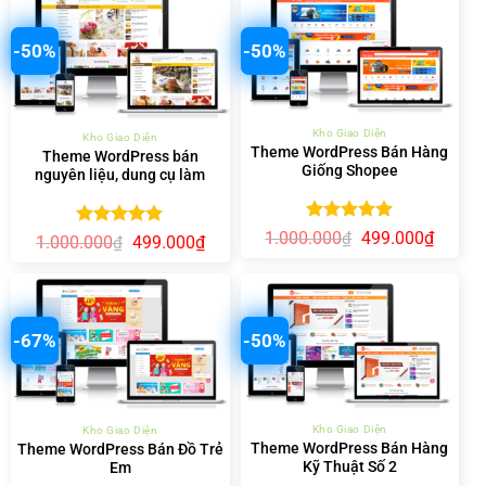
499.000₫.
499.00
-50%
-50%
Kho Giao Diện
Kho Giao Diện
Theme WordPress Bán Hàng
Theme WordPress bán
Giống Shopee
nguyên liệu, dung cụ làm
bánh 01
Được xếp
Giá
Giá
1.000.000
499.000
₫
₫
Được xếp
Giá
Giá
1.000.000
499.000
₫
₫
gốc
hiện
hạng
5.00
gốc
hiện
hạng
5.00
là:
tại
5 sao
là:
tại
5 sao
1.000.000₫.
là:
1.000.000₫.
là:
499.00
499.000₫.
-67%
-50%
Kho Giao Diện
Kho Giao Diện
Theme WordPress Bán Hàng
Theme WordPress Bán Đồ Trẻ
Kỹ Thuật Số 2
Em