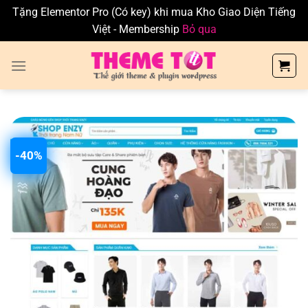
Tặng Elementor Pro (Có key) khi mua Kho Giao Diện Tiếng
Việt - Membership
Bỏ qua
Skip
to
content
-40%