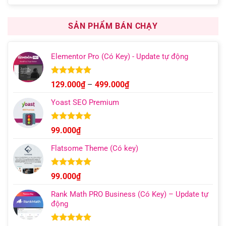
gốc
hiện
đánh giá
là:
tại
1.000.000₫.
là:
SẢN PHẨM BÁN CHẠY
599.000₫.
Elementor Pro (Có Key) - Update tự động
Được xếp
Khoảng
129.000
₫
–
499.000
₫
hạng
4.93
giá:
5 sao
Yoast SEO Premium
từ
129.000₫
đến
Được xếp
99.000
₫
hạng
4.96
499.000₫
5 sao
Flatsome Theme (Có key)
Được xếp
99.000
₫
hạng
4.95
5 sao
Rank Math PRO Business (Có Key) – Update tự
động