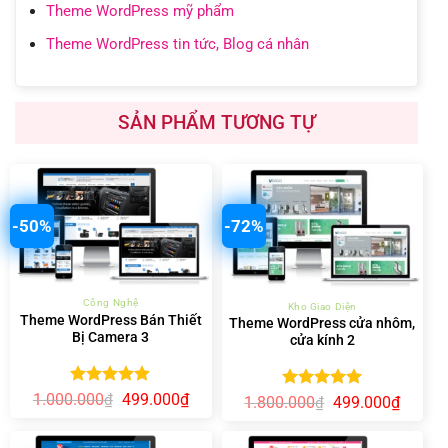
Theme WordPress mỹ phẩm
Theme WordPress tin tức, Blog cá nhân
SẢN PHẨM TƯƠNG TỰ
-50%
-72%
Công Nghệ
Kho Giao Diện
Theme WordPress Bán Thiết
Theme WordPress cửa nhôm,
Bị Camera 3
cửa kính 2
Được xếp
Giá
Giá
1.000.000
499.000
₫
₫
Được xếp
Giá
Giá
1.800.000
499.000
₫
₫
gốc
hiện
hạng
5.00
gốc
hiện
hạng
5.00
là:
tại
5 sao
là:
tại
5 sao
1.000.000₫.
là:
1.800.000₫.
là: