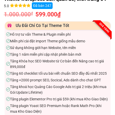
Đã bán
247
5.0
5.0
12
trên 5
1.000.000
Giá
599.000
₫
Giá
₫
dựa trên
gốc
hiện
đánh giá
là:
tại
1.000.000₫.
là:
QUÀ TẶNG
Ưu Đãi Chỉ Có Tại Theme Tốt
599.000₫.
Hỗ trợ tư vấn Theme & Plugin miễn phí
✓
Miễn phí cài đặt import Theme giống mẫu demo
✓
Sử dụng không giới hạn Website, tên miền
✓
Tặng 1 năm miễn phí cập nhật phiên bản mới
✓
Tặng Khóa học SEO Website từ Cơ bản đến Nâng cao trị giá
✓
899,000đ
Tặng 60 checklist tối ưu bài viết chuẩn SEO đầy đủ nhất 2025
✓
Tặng +2000 prompt SEO, Socical, Ads dành cho chat GPT
✓
Tặng khoá học Quảng Cáo Google Ads trị giá 2 triệu (khi mua
✓
Gói Update Lifetime)
Tặng plugin Elementor Pro trị giá $59 (khi mua Kho Giao Diện)
✓
Tăng plugin Yoast SEO Premium hoặc Rank Math Pro (khi
✓
mua Kho Giao Diện)