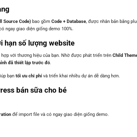
àng
ll Source Code)
bao gồm
Code + Database
, được nhân bản bằng plu
à có ngay giao diện giống demo 100%.
ới hạn số lượng website
hợp với thương hiệu của bạn. Nhờ được phát triển trên
Child Them
nh đã thiết lập trước đó
.
giúp bạn
tối ưu chi phí
và triển khai nhiều dự án dễ dàng hơn.
ress bán sữa cho bé
ration
để import file và có ngay giao diện giống demo.