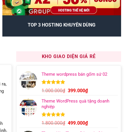
TOP 3 HOSTING KHUYÊN DÙNG
KHO GIAO DIỆN GIÁ RẺ
Theme wordpress bán gốm sứ 02
 ra,
5.00
8
trên 5
Giá
Giá
1.000.000
₫
399.000
₫
ng
dựa trên
gốc
hiện
đánh giá
Theme WordPress quà tặng doanh
là:
tại
nghiệp
1.000.000₫.
là:
399.000₫.
5.00
5
trên 5
Giá
Giá
1.800.000
₫
499.000
₫
nh
dựa trên
gốc
hiện
ình.
đánh giá