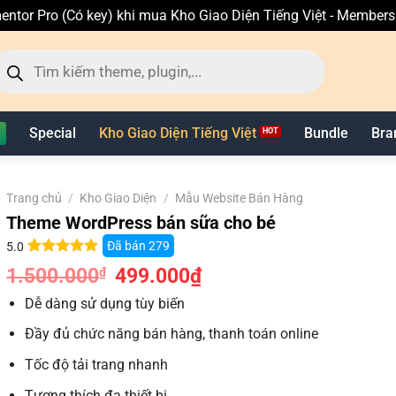
entor Pro (Có key) khi mua Kho Giao Diện Tiếng Việt - Member
ìm
ếm
n
hẩm
Special
Kho Giao Diện Tiếng Việt
Bundle
Bra
Trang chủ
/
Kho Giao Diện
/
Mẫu Website Bán Hàng
Theme WordPress bán sữa cho bé
Đã bán
279
5.0
5.0
12
trên 5
1.500.000
Giá
499.000
₫
Giá
₫
dựa trên
gốc
hiện
đánh giá
là:
tại
Dễ dàng sử dụng tùy biến
1.500.000₫.
là:
499.000₫.
Đầy đủ chức năng bán hàng, thanh toán online
Tốc độ tải trang nhanh
Tương thích đa thiết bị