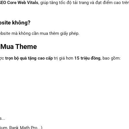
SEO Core Web Vitals
, giúp tăng tốc độ tải trang và đạt điểm cao trê
bsite không?
website mà không cần mua thêm giấy phép.
i Mua Theme
ược
trọn bộ quà tặng cao cấp
trị giá hơn
15 triệu đồng
, bao gồm:
...
um, Rank Math Pro...)