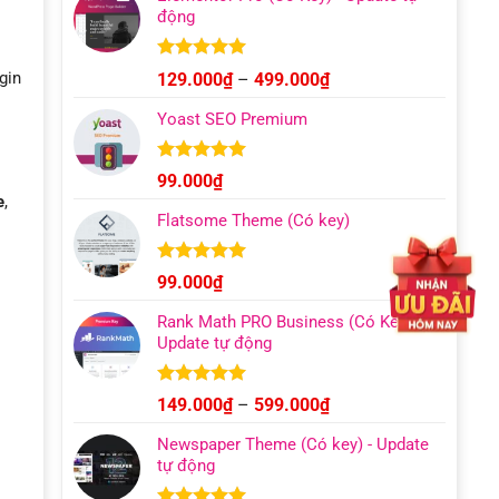
động
Được xếp
Khoảng
gin
129.000
₫
–
499.000
₫
hạng
4.93
giá:
5 sao
Yoast SEO Premium
từ
129.000₫
đến
Được xếp
99.000
₫
hạng
4.96
499.000₫
e
,
5 sao
Flatsome Theme (Có key)
Được xếp
99.000
₫
hạng
4.95
5 sao
Rank Math PRO Business (Có Key) –
Update tự động
Được xếp
Khoảng
149.000
₫
–
599.000
₫
hạng
5.00
giá:
5 sao
Newspaper Theme (Có key) - Update
từ
tự động
149.000₫
đến