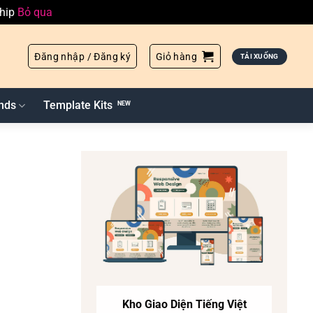
ship
Bỏ qua
Đăng nhập / Đăng ký
Giỏ hàng
TẢI XUỐNG
nds
Template Kits
Kho Giao Diện Tiếng Việt