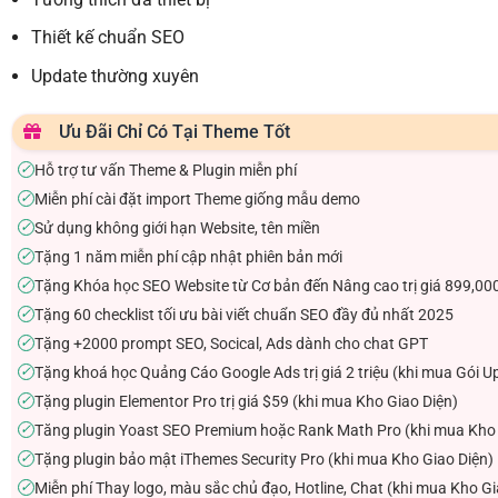
Thiết kế chuẩn SEO
Update thường xuyên
Ưu Đãi Chỉ Có Tại Theme Tốt
Hỗ trợ tư vấn Theme & Plugin miễn phí
✓
Miễn phí cài đặt import Theme giống mẫu demo
✓
Sử dụng không giới hạn Website, tên miền
✓
Tặng 1 năm miễn phí cập nhật phiên bản mới
✓
Tặng Khóa học SEO Website từ Cơ bản đến Nâng cao trị giá 899,00
✓
Tặng 60 checklist tối ưu bài viết chuẩn SEO đầy đủ nhất 2025
✓
Tặng +2000 prompt SEO, Socical, Ads dành cho chat GPT
✓
Tặng khoá học Quảng Cáo Google Ads trị giá 2 triệu (khi mua Gói U
✓
Tặng plugin Elementor Pro trị giá $59 (khi mua Kho Giao Diện)
✓
Tăng plugin Yoast SEO Premium hoặc Rank Math Pro (khi mua Kho 
✓
Tặng plugin bảo mật iThemes Security Pro (khi mua Kho Giao Diện)
✓
Miễn phí Thay logo, màu sắc chủ đạo, Hotline, Chat (khi mua Kho Gi
✓