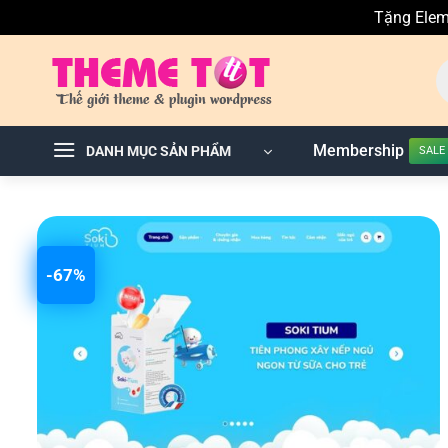
Tặng Elem
Skip
T
to
ki
sả
content
p
Membership
DANH MỤC SẢN PHẨM
-67%