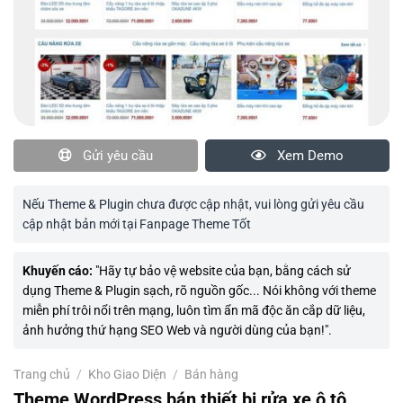
Gửi yêu cầu
Xem Demo
Nếu Theme & Plugin chưa được cập nhật, vui lòng gửi yêu cầu
cập nhật bản mới tại Fanpage Theme Tốt
Khuyến cáo:
"Hãy tự bảo vệ website của bạn, bằng cách sử
dụng Theme & Plugin sạch, rõ nguồn gốc... Nói không với theme
miễn phí trôi nổi trên mạng, luôn tìm ẩn mã độc ăn cắp dữ liệu,
ảnh hưởng thứ hạng SEO Web và người dùng của bạn!".
Trang chủ
/
Kho Giao Diện
/
Bán hàng
Theme WordPress bán thiết bị rửa xe ô tô