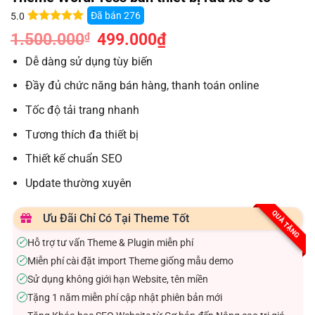
Đã bán
276
5.0
5.0
12
trên 5
1.500.000
Giá
499.000
₫
Giá
₫
dựa trên
gốc
hiện
đánh giá
là:
tại
Dễ dàng sử dụng tùy biến
1.500.000₫.
là:
499.000₫.
Đầy đủ chức năng bán hàng, thanh toán online
Tốc độ tải trang nhanh
Tương thích đa thiết bị
Thiết kế chuẩn SEO
Update thường xuyên
QUÀ TẶNG
Ưu Đãi Chỉ Có Tại Theme Tốt
Hỗ trợ tư vấn Theme & Plugin miễn phí
✓
Miễn phí cài đặt import Theme giống mẫu demo
✓
Sử dụng không giới hạn Website, tên miền
✓
Tặng 1 năm miễn phí cập nhật phiên bản mới
✓