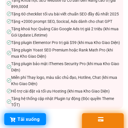
Tặng Khóa học SEO Website từ Cơ bản đến Nâng cao trị giá
✓
899,000đ
Tặng 60 checklist tối ưu bài viết chuẩn SEO đầy đủ nhất 2025
✓
Tặng +2000 prompt SEO, Socical, Ads dành cho chat GPT
✓
Tặng khoá học Quảng Cáo Google Ads trị giá 2 triệu (khi mua
✓
Gói Update Lifetime)
Tặng plugin Elementor Pro trị giá $59 (khi mua Kho Giao Diện)
✓
Tăng plugin Yoast SEO Premium hoặc Rank Math Pro (khi
✓
mua Kho Giao Diện)
Tặng plugin bảo mật iThemes Security Pro (khi mua Kho Giao
✓
Diện)
Miễn phí Thay logo, màu sắc chủ đạo, Hotline, Chat (khi mua
✓
Kho Giao Diện)
Hỗ trợ cài đặt và tối ưu Hosting (khi mua Kho Giao Diện)
✓
Tặng hệ thống cập nhật Plugin tự động (Độc quyền Theme
✓
TỐT)
Tải xuống