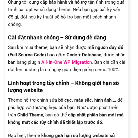
Chúng tôi cung cấp
bảo hành và hỗ trợ
tận tình trong quá
trình cài đặt và sử dụng theme. Nếu bạn gặp bất kỳ vấn
đề gì, đội ngũ kỹ thuật sẽ hỗ trợ bạn một cách nhanh
chóng.
Cài đặt nhanh chóng – Sử dụng dễ dàng
Sau khi mua theme, bạn sẽ nhận được
mã nguồn đầy đủ
(Full Source Code)
bao gồm
Code + Database
, được nhân
bản bằng plugin
All-in-One WP Migration
. Bạn chỉ cần cài
đặt lên hosting là có ngay giao diện giống demo 100%.
Linh hoạt trong tùy chỉnh – Không giới hạn số
lượng website
Theme hỗ trợ chỉnh sửa
bố cục, màu sắc, hình ảnh,…
để
phù hợp với thương hiệu của bạn. Nhờ được phát triển
trên
Child Theme
, bạn có thể
cập nhật phiên bản mới mà
không mất các tùy chỉnh đã thiết lập trước đó
.
Đặc biệt, theme
không giới hạn số lượng website sử