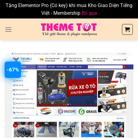
Tặng Elementor Pro (Có key) khi mua Kho Giao Diện Tiếng
Việt - Membership
Bỏ qua
Skip
to
content
-67%