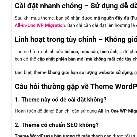
Cài đặt nhanh chóng – Sử dụng dễ d
Sau khi mua theme, bạn sẽ nhận được
mã nguồn đầy đủ (Fu
All-in-One WP Migration
. Bạn chỉ cần cài đặt lên hosting l
Linh hoạt trong tùy chỉnh – Không gi
Theme hỗ trợ chỉnh sửa
bố cục, màu sắc, hình ảnh,…
để phù 
bạn có thể
cập nhật phiên bản mới mà không mất các tùy chỉ
Đặc biệt, theme
không giới hạn số lượng website sử dụng
, 
Câu hỏi thường gặp về Theme WordP
1. Theme này có dễ cài đặt không?
Hoàn toàn dễ dàng! Bạn chỉ cần sử dụng
All-in-One WP Mig
2. Theme có chuẩn SEO không?
Theme WordPress bán tượng tô màu thạch cao
được tối ưu