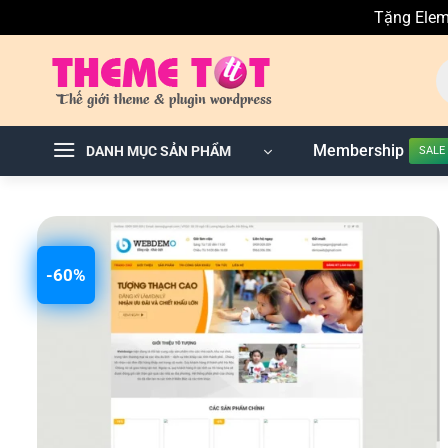
Tặng Elem
Skip
T
to
ki
sả
content
p
Membership
DANH MỤC SẢN PHẨM
-60%