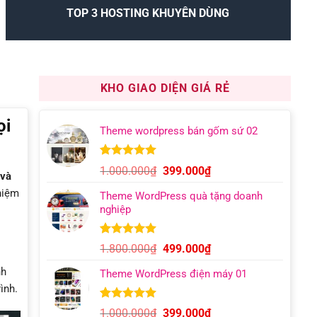
TOP 3 HOSTING KHUYÊN DÙNG
KHO GIAO DIỆN GIÁ RẺ
ọi
Theme wordpress bán gốm sứ 02
5.00
8
trên 5
Giá
Giá
1.000.000
₫
399.000
₫
 và
dựa trên
gốc
hiện
đánh giá
hiệm
Theme WordPress quà tặng doanh
là:
tại
nghiệp
1.000.000₫.
là:
399.000₫.
5.00
5
trên 5
Giá
Giá
1.800.000
₫
499.000
₫
dựa trên
gốc
hiện
đánh giá
nh
Theme WordPress điện máy 01
là:
tại
ình.
1.800.000₫.
là:
499.000₫.
5.00
11
trên 5
Giá
Giá
1.000.000
₫
399.000
₫