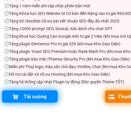
Tặng 1 năm miễn phí cập nhật phiên bản mới
✓
Tặng Khóa học SEO Website từ Cơ bản đến Nâng cao trị giá 899,00
✓
Tặng 60 checklist tối ưu bài viết chuẩn SEO đầy đủ nhất 2025
✓
Tặng +2000 prompt SEO, Socical, Ads dành cho chat GPT
✓
Tặng khoá học Quảng Cáo Google Ads trị giá 2 triệu (khi mua Gói U
✓
Tặng plugin Elementor Pro trị giá $59 (khi mua Kho Giao Diện)
✓
Tăng plugin Yoast SEO Premium hoặc Rank Math Pro (khi mua Kho 
✓
Tặng plugin bảo mật iThemes Security Pro (khi mua Kho Giao Diện)
✓
Miễn phí Thay logo, màu sắc chủ đạo, Hotline, Chat (khi mua Kho Gi
✓
Hỗ trợ cài đặt và tối ưu Hosting (khi mua Kho Giao Diện)
✓
Tặng hệ thống cập nhật Plugin tự động (Độc quyền Theme TỐT)
✓
Tải xuống
Thanh