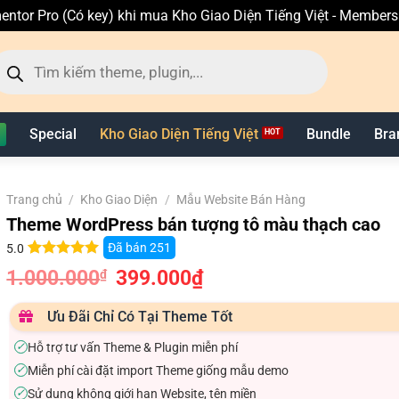
entor Pro (Có key) khi mua Kho Giao Diện Tiếng Việt - Member
ìm
ếm
n
hẩm
Special
Kho Giao Diện Tiếng Việt
Bundle
Bra
Trang chủ
/
Kho Giao Diện
/
Mẫu Website Bán Hàng
Theme WordPress bán tượng tô màu thạch cao
Đã bán
251
5.0
5.0
13
trên 5
1.000.000
Giá
399.000
₫
Giá
₫
dựa trên
gốc
hiện
đánh giá
là:
tại
1.000.000₫.
là:
Ưu Đãi Chỉ Có Tại Theme Tốt
399.000₫.
Hỗ trợ tư vấn Theme & Plugin miễn phí
✓
Miễn phí cài đặt import Theme giống mẫu demo
✓
Sử dụng không giới hạn Website, tên miền
✓