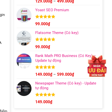
Khoảng
129.000
₫
–
499.000
₫
hạng
4.93
giá:
5 sao
Yoast SEO Premium
từ
gin
129.000₫
đến
Được xếp
99.000
₫
hạng
4.96
499.000₫
5 sao
Flatsome Theme (Có key)
e
,
Được xếp
99.000
₫
hạng
4.95
5 sao
Rank Math PRO Business (Có Key) –
Update tự động
Được xếp
Khoảng
149.000
₫
–
599.000
₫
hạng
5.00
giá:
5 sao
Newspaper Theme (Có key) - Update
từ
tự động
149.000₫
đến
599.000₫
Được xếp
149.000
₫
hạng
4.92
5 sao
 điểm