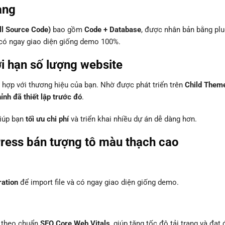
àng
ll Source Code)
bao gồm
Code + Database
, được nhân bản bằng plu
à có ngay giao diện giống demo 100%.
ới hạn số lượng website
hợp với thương hiệu của bạn. Nhờ được phát triển trên
Child Them
nh đã thiết lập trước đó
.
giúp bạn
tối ưu chi phí
và triển khai nhiều dự án dễ dàng hơn.
ress bán tượng tô màu thạch cao
ration
để import file và có ngay giao diện giống demo.
 theo chuẩn
SEO Core Web Vitals
, giúp tăng tốc độ tải trang và đạt