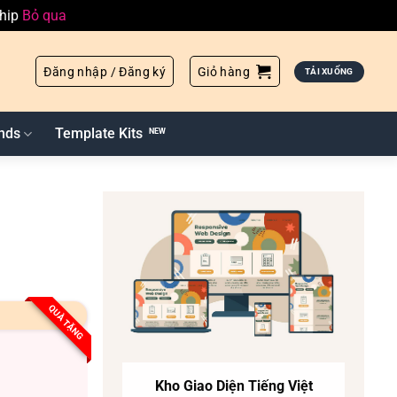
ship
Bỏ qua
Đăng nhập / Đăng ký
Giỏ hàng
TẢI XUỐNG
nds
Template Kits
QUÀ TẶNG
Kho Giao Diện Tiếng Việt