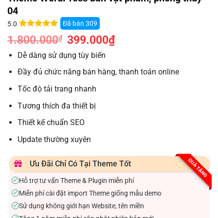
04
Đã bán
309
5.0
5.0
6
trên 5
1.800.000
Giá
399.000
₫
Giá
₫
dựa trên
gốc
hiện
đánh giá
là:
tại
Dễ dàng sử dụng tùy biến
1.800.000₫.
là:
399.000₫.
Đầy đủ chức năng bán hàng, thanh toán online
Tốc độ tải trang nhanh
Tương thích đa thiết bị
Thiết kế chuẩn SEO
Update thường xuyên
QUÀ TẶNG
Ưu Đãi Chỉ Có Tại Theme Tốt
Hỗ trợ tư vấn Theme & Plugin miễn phí
✓
Miễn phí cài đặt import Theme giống mẫu demo
✓
Sử dụng không giới hạn Website, tên miền
✓