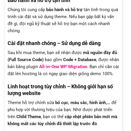
Bảo hành và hỗ trợ tận tình
Chúng tôi cung cấp
bảo hành và hỗ trợ
tận tình trong quá
trình cài đặt và sử dụng theme. Nếu bạn gặp bất kỳ vấn
đề gì, đội ngũ kỹ thuật sẽ hỗ trợ bạn một cách nhanh
chóng.
Cài đặt nhanh chóng – Sử dụng dễ dàng
Sau khi mua theme, bạn sẽ nhận được
mã nguồn đầy đủ
(Full Source Code)
bao gồm
Code + Database
, được nhân
bản bằng plugin
All-in-One WP Migration
. Bạn chỉ cần cài
đặt lên hosting là có ngay giao diện giống demo 100%.
Linh hoạt trong tùy chỉnh – Không giới hạn số
lượng website
Theme hỗ trợ chỉnh sửa
bố cục, màu sắc, hình ảnh,…
để
phù hợp với thương hiệu của bạn. Nhờ được phát triển
trên
Child Theme
, bạn có thể
cập nhật phiên bản mới mà
không mất các tùy chỉnh đã thiết lập trước đó
.