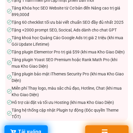
Tặng 1 năm miễn phí cập nhật phiên bản mới
✓
Tặng Khóa học SEO Website từ Cơ bản đến Nâng cao trị giá
✓
899,000đ
Tặng 60 checklist tối ưu bài viết chuẩn SEO đầy đủ nhất 2025
✓
Tặng +2000 prompt SEO, Socical, Ads dành cho chat GPT
✓
Tặng khoá học Quảng Cáo Google Ads trị giá 2 triệu (khi mua
✓
Gói Update Lifetime)
Tặng plugin Elementor Pro trị giá $59 (khi mua Kho Giao Diện)
✓
Tăng plugin Yoast SEO Premium hoặc Rank Math Pro (khi
✓
mua Kho Giao Diện)
Tặng plugin bảo mật iThemes Security Pro (khi mua Kho Giao
✓
Diện)
Miễn phí Thay logo, màu sắc chủ đạo, Hotline, Chat (khi mua
✓
Kho Giao Diện)
Hỗ trợ cài đặt và tối ưu Hosting (khi mua Kho Giao Diện)
✓
Tặng hệ thống cập nhật Plugin tự động (Độc quyền Theme
✓
TỐT)
Tải xuống