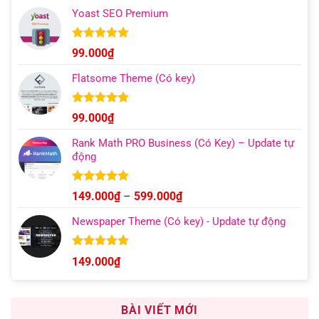
giá:
5 sao
Yoast SEO Premium
từ
129.000₫
đến
Được xếp
99.000
₫
hạng
4.96
499.000₫
5 sao
Flatsome Theme (Có key)
Được xếp
99.000
₫
hạng
4.95
5 sao
Rank Math PRO Business (Có Key) – Update tự
động
Được xếp
Khoảng
149.000
₫
–
599.000
₫
hạng
5.00
giá:
5 sao
Newspaper Theme (Có key) - Update tự động
từ
149.000₫
đến
Được xếp
149.000
₫
hạng
4.92
599.000₫
5 sao
BÀI VIẾT MỚI