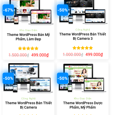
-67%
-50%
Công Nghệ
Kho Giao Diện
Theme WordPress Bán Thiết
Theme WordPress Bán Mỹ
Bị Camera 3
Phẩm, Làm Đẹp
Được xếp
Giá
Giá
1.000.000
499.000
₫
Được xếp
₫
Giá
Giá
1.500.000
499.000
₫
₫
gốc
hiện
hạng
5.00
gốc
hiện
hạng
5.00
là:
tại
5 sao
là:
tại
5 sao
1.000.000₫.
là:
1.500.000₫.
là:
499.00
499.000₫.
-50%
-50%
Công Nghệ
Kho Giao Diện
Theme WordPress Bán Thiết
Theme WordPress Dược
Bị Camera
Phẩm, Mỹ Phẩm