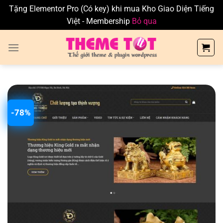
Tặng Elementor Pro (Có key) khi mua Kho Giao Diện Tiếng
Việt - Membership
Bỏ qua
Skip
to
content
-78%