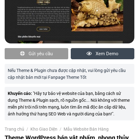
Gửi yêu cầu
Xem Demo
Nếu Theme & Plugin chưa được cập nhật, vui lòng gửi yêu cầu
cập nhật bản mới tại Fanpage Theme Tốt
Khuyến cáo:
"Hãy tự bảo vệ website của bạn, bằng cách sử
dụng Theme & Plugin sạch, rõ nguồn gốc... Nói không với theme
miễn phí trôi nổi trên mạng, luôn tìm ẩn mã độc ăn cắp dữ liệu,
ảnh hưởng thứ hạng SEO Web và người dùng của bạn!".
Trang chủ
/
Kho Giao Diện
/
Mẫu Website Bán Hàng
Theme WordPress bán vật phẩm, phong thủy