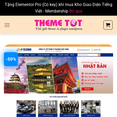
Tặng Elementor Pro (Có key) khi mua Kho Giao Diện Tiếng
Việt - Membership
Bỏ qua
Skip
to
content
-50%