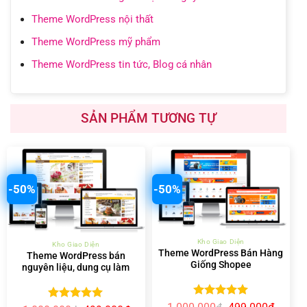
Theme WordPress nội thất
Theme WordPress mỹ phẩm
Theme WordPress tin tức, Blog cá nhân
SẢN PHẨM TƯƠNG TỰ
-50%
-50%
Kho Giao Diện
Kho Giao Diện
Theme WordPress Bán Hàng
Theme WordPress bán
Giống Shopee
nguyên liệu, dung cụ làm
bánh 01
Được xếp
Giá
Giá