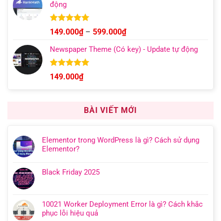
động
Được xếp
Khoảng
149.000
₫
–
599.000
₫
hạng
5.00
giá:
5 sao
Newspaper Theme (Có key) - Update tự động
từ
149.000₫
đến
Được xếp
149.000
₫
hạng
4.92
599.000₫
5 sao
BÀI VIẾT MỚI
Elementor trong WordPress là gì? Cách sử dụng
Elementor?
Black Friday 2025
10021 Worker Deployment Error là gì? Cách khắc
phục lỗi hiệu quả