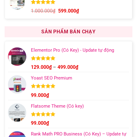
1.000.000₫.
là:
599.000₫.
5.00
6
trên 5
Giá
Giá
1.000.000
₫
599.000
₫
dựa trên
gốc
hiện
đánh giá
là:
tại
1.000.000₫.
là:
SẢN PHẨM BÁN CHẠY
599.000₫.
Elementor Pro (Có Key) - Update tự động
Được xếp
Khoảng
129.000
₫
–
499.000
₫
hạng
4.93
giá:
5 sao
Yoast SEO Premium
từ
129.000₫
đến
Được xếp
99.000
₫
hạng
4.96
499.000₫
5 sao
Flatsome Theme (Có key)
Được xếp
99.000
₫
hạng
4.95
5 sao
Rank Math PRO Business (Có Key) – Update tự