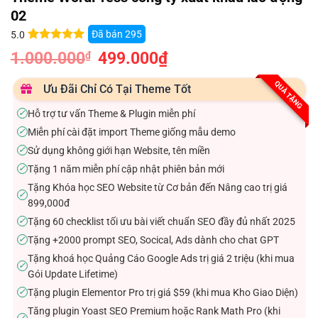
02
Đã bán
295
5.0
5.0
12
trên 5
1.000.000
Giá
499.000
₫
Giá
₫
dựa trên
gốc
hiện
đánh giá
là:
tại
1.000.000₫.
là:
QUÀ TẶNG
Ưu Đãi Chỉ Có Tại Theme Tốt
499.000₫.
Hỗ trợ tư vấn Theme & Plugin miễn phí
✓
Miễn phí cài đặt import Theme giống mẫu demo
✓
Sử dụng không giới hạn Website, tên miền
✓
Tặng 1 năm miễn phí cập nhật phiên bản mới
✓
Tặng Khóa học SEO Website từ Cơ bản đến Nâng cao trị giá
✓
899,000đ
Tặng 60 checklist tối ưu bài viết chuẩn SEO đầy đủ nhất 2025
✓
Tặng +2000 prompt SEO, Socical, Ads dành cho chat GPT
✓
Tặng khoá học Quảng Cáo Google Ads trị giá 2 triệu (khi mua
✓
Gói Update Lifetime)
Tặng plugin Elementor Pro trị giá $59 (khi mua Kho Giao Diện)
✓
Tăng plugin Yoast SEO Premium hoặc Rank Math Pro (khi