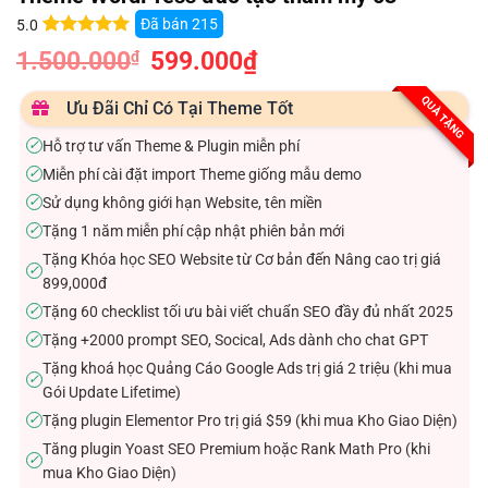
Đã bán
215
5.0
5.0
3
trên 5
1.500.000
Giá
599.000
₫
Giá
₫
dựa trên
gốc
hiện
đánh giá
là:
tại
1.500.000₫.
là:
QUÀ TẶNG
Ưu Đãi Chỉ Có Tại Theme Tốt
599.000₫.
Hỗ trợ tư vấn Theme & Plugin miễn phí
✓
Miễn phí cài đặt import Theme giống mẫu demo
✓
Sử dụng không giới hạn Website, tên miền
✓
Tặng 1 năm miễn phí cập nhật phiên bản mới
✓
Tặng Khóa học SEO Website từ Cơ bản đến Nâng cao trị giá
✓
899,000đ
Tặng 60 checklist tối ưu bài viết chuẩn SEO đầy đủ nhất 2025
✓
Tặng +2000 prompt SEO, Socical, Ads dành cho chat GPT
✓
Tặng khoá học Quảng Cáo Google Ads trị giá 2 triệu (khi mua
✓
Gói Update Lifetime)
Tặng plugin Elementor Pro trị giá $59 (khi mua Kho Giao Diện)
✓
Tăng plugin Yoast SEO Premium hoặc Rank Math Pro (khi
✓
mua Kho Giao Diện)