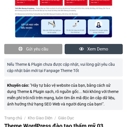
Gửi yêu cầu
Xem Demo
Nếu Theme & Plugin chưa được cập nhật, vui lòng gửi yêu cầu
cập nhật bản mới tại Fanpage Theme Tốt
Khuyến cáo:
"Hãy tự bảo vệ website của bạn, bằng cách sử
dụng Theme & Plugin sạch, rõ nguồn gốc... Nói không với theme
miễn phí trôi nổi trên mạng, luôn tìm ẩn mã độc ăn cắp dữ liệu,
ảnh hưởng thứ hạng SEO Web và người dùng của bạn!".
Trang chủ
/
Kho Giao Diện
/
Giáo Dục
Theme WordPress đào tạo thẩm mỹ 03