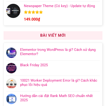
hạng
5.00
giá:
5 sao
Newspaper Theme (Có key) - Update tự động
từ
149.000₫
đến
Được xếp
149.000
₫
hạng
4.92
599.000₫
5 sao
BÀI VIẾT MỚI
Elementor trong WordPress là gì? Cách sử dụng
Elementor?
Black Friday 2025
10021 Worker Deployment Error là gì? Cách khắc
phục lỗi hiệu quả
Hướng dẫn cài đặt Rank Math SEO chuẩn nhất
2025