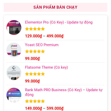
là:
tại
1.000.000₫.
là:
SẢN PHẨM BÁN CHẠY
499.000₫.
Elementor Pro (Có Key) - Update tự động
Được xếp
Khoảng
129.000
₫
–
499.000
₫
hạng
4.93
giá:
5 sao
Yoast SEO Premium
từ
129.000₫
đến
Được xếp
99.000
₫
hạng
4.96
499.000₫
5 sao
Flatsome Theme (Có key)
Được xếp
99.000
₫
hạng
4.95
5 sao
Rank Math PRO Business (Có Key) – Update tự
động
Được xếp
Khoảng
149.000
₫
–
599.000
₫