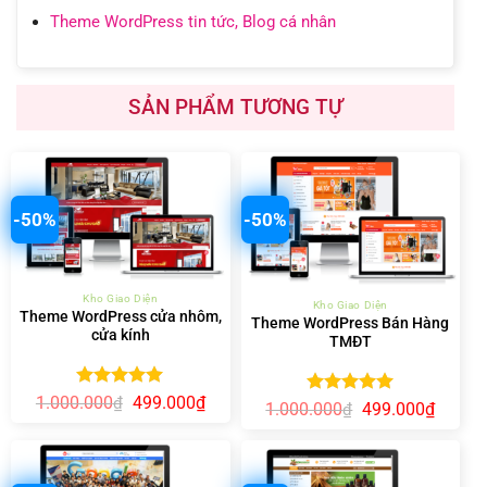
Theme WordPress tin tức, Blog cá nhân
SẢN PHẨM TƯƠNG TỰ
-50%
-50%
Kho Giao Diện
Kho Giao Diện
Theme WordPress cửa nhôm,
Theme WordPress Bán Hàng
cửa kính
TMĐT
Được xếp
Giá
Giá
1.000.000
499.000
₫
₫
Được xếp
Giá
Giá
1.000.000
499.000
₫
₫
gốc
hiện
hạng
5.00
gốc
hiện
hạng
5.00
là:
tại
5 sao
là:
tại
5 sao
1.000.000₫.
là:
1.000.000₫.
là:
499.000₫.
499.00