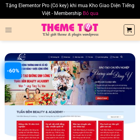
Tặng Elementor Pro (Có key) khi mua Kho Giao Diện Tiếng
Việt - Membership
Bỏ qua
Skip
to
content
-60%