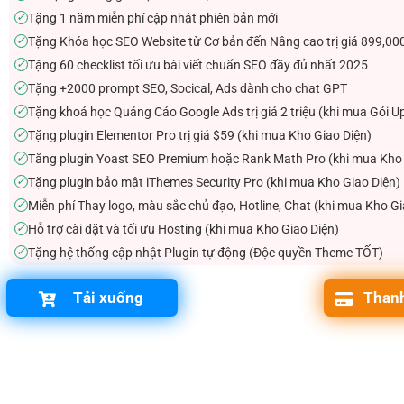
Tặng 1 năm miễn phí cập nhật phiên bản mới
✓
Tặng Khóa học SEO Website từ Cơ bản đến Nâng cao trị giá 899,00
✓
Tặng 60 checklist tối ưu bài viết chuẩn SEO đầy đủ nhất 2025
✓
Tặng +2000 prompt SEO, Socical, Ads dành cho chat GPT
✓
Tặng khoá học Quảng Cáo Google Ads trị giá 2 triệu (khi mua Gói U
✓
Tặng plugin Elementor Pro trị giá $59 (khi mua Kho Giao Diện)
✓
Tăng plugin Yoast SEO Premium hoặc Rank Math Pro (khi mua Kho 
✓
Tặng plugin bảo mật iThemes Security Pro (khi mua Kho Giao Diện)
✓
Miễn phí Thay logo, màu sắc chủ đạo, Hotline, Chat (khi mua Kho Gi
✓
Hỗ trợ cài đặt và tối ưu Hosting (khi mua Kho Giao Diện)
✓
Tặng hệ thống cập nhật Plugin tự động (Độc quyền Theme TỐT)
✓
Tải xuống
Thanh