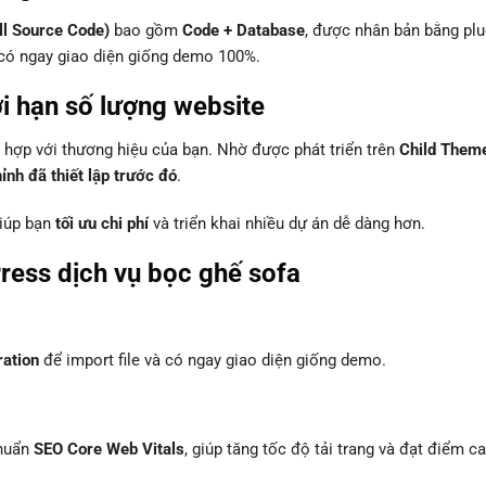
ll Source Code)
bao gồm
Code + Database
, được nhân bản bằng plu
à có ngay giao diện giống demo 100%.
ới hạn số lượng website
hợp với thương hiệu của bạn. Nhờ được phát triển trên
Child Them
nh đã thiết lập trước đó
.
giúp bạn
tối ưu chi phí
và triển khai nhiều dự án dễ dàng hơn.
ess dịch vụ bọc ghế sofa
ration
để import file và có ngay giao diện giống demo.
chuẩn
SEO Core Web Vitals
, giúp tăng tốc độ tải trang và đạt điểm c