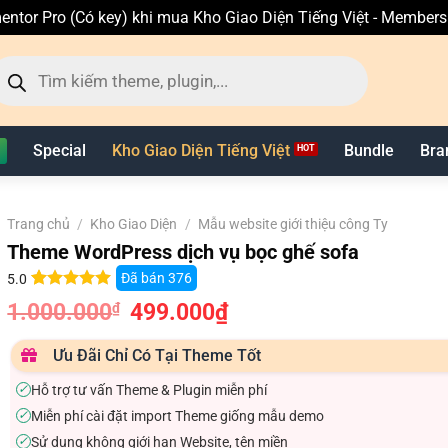
entor Pro (Có key) khi mua Kho Giao Diện Tiếng Việt - Member
ìm
ếm
n
hẩm
Special
Kho Giao Diện Tiếng Việt
Bundle
Bra
Trang chủ
/
Kho Giao Diện
/
Mẫu website giới thiệu công Ty
Theme WordPress dịch vụ bọc ghế sofa
Đã bán
376
5.0
5.0
11
trên 5
1.000.000
Giá
499.000
₫
Giá
₫
dựa trên
gốc
hiện
đánh giá
là:
tại
1.000.000₫.
là:
Ưu Đãi Chỉ Có Tại Theme Tốt
499.000₫.
Hỗ trợ tư vấn Theme & Plugin miễn phí
✓
Miễn phí cài đặt import Theme giống mẫu demo
✓
Sử dụng không giới hạn Website, tên miền
✓