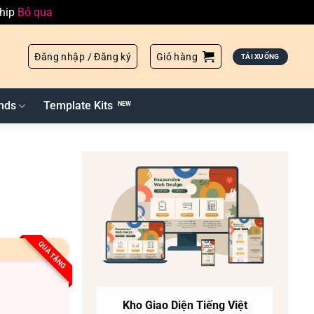
ship
Bỏ qua
Đăng nhập / Đăng ký
Giỏ hàng
TẢI XUỐNG
nds
Template Kits
QUÀ TẶNG
Kho Giao Diện Tiếng Việt