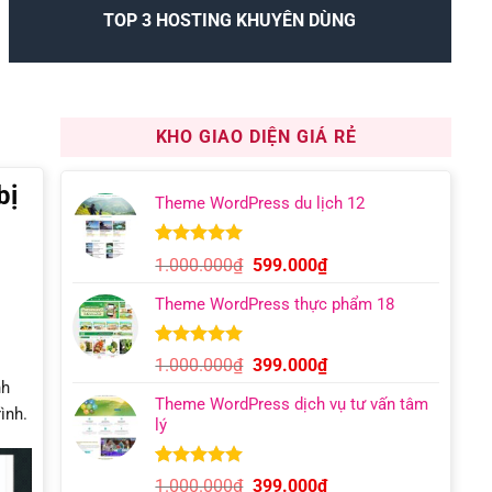
TOP 3 HOSTING KHUYÊN DÙNG
KHO GIAO DIỆN GIÁ RẺ
bị
Theme WordPress du lịch 12
5.00
9
trên 5
Giá
Giá
1.000.000
₫
599.000
₫
dựa trên
gốc
hiện
đánh giá
Theme WordPress thực phẩm 18
là:
tại
1.000.000₫.
là:
599.000₫.
5.00
6
trên 5
Giá
Giá
1.000.000
₫
399.000
₫
dựa trên
gốc
hiện
nh
đánh giá
Theme WordPress dịch vụ tư vấn tâm
là:
tại
ình.
lý
1.000.000₫.
là:
399.000₫.
5.00
12
trên 5
Giá
Giá
1.000.000
₫
399.000
₫