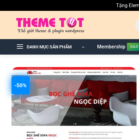
Tặng Elem
Skip
T
to
ki
sả
content
p
Membership
DANH MỤC SẢN PHẨM
-50%