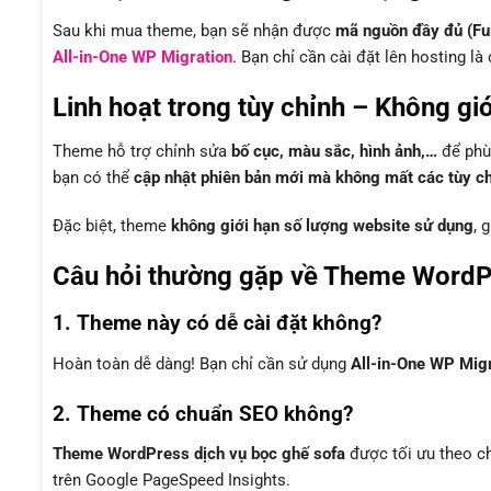
Sau khi mua theme, bạn sẽ nhận được
mã nguồn đầy đủ (Fu
All-in-One WP Migration
. Bạn chỉ cần cài đặt lên hosting l
Linh hoạt trong tùy chỉnh – Không gi
Theme hỗ trợ chỉnh sửa
bố cục, màu sắc, hình ảnh,…
để phù 
bạn có thể
cập nhật phiên bản mới mà không mất các tùy chỉ
Đặc biệt, theme
không giới hạn số lượng website sử dụng
, 
Câu hỏi thường gặp về Theme WordPr
1. Theme này có dễ cài đặt không?
Hoàn toàn dễ dàng! Bạn chỉ cần sử dụng
All-in-One WP Mig
2. Theme có chuẩn SEO không?
Theme WordPress dịch vụ bọc ghế sofa
được tối ưu theo 
trên Google PageSpeed Insights.