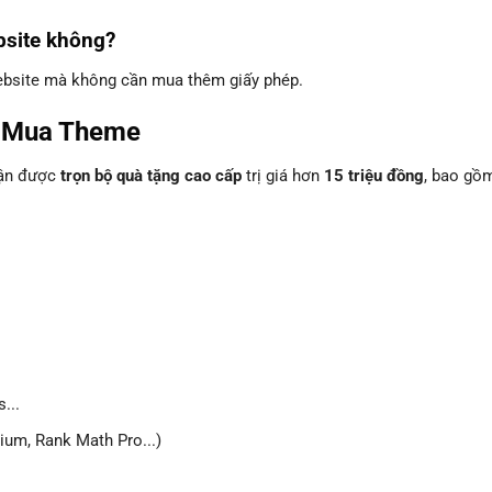
bsite không?
website mà không cần mua thêm giấy phép.
i Mua Theme
hận được
trọn bộ quà tặng cao cấp
trị giá hơn
15 triệu đồng
, bao gồ
...
um, Rank Math Pro...)