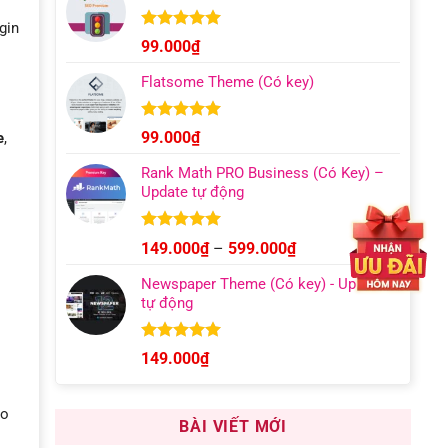
129.000₫
gin
đến
Được xếp
99.000
₫
hạng
4.96
499.000₫
5 sao
Flatsome Theme (Có key)
Được xếp
99.000
₫
e
,
hạng
4.95
5 sao
Rank Math PRO Business (Có Key) –
Update tự động
Được xếp
Khoảng
149.000
₫
–
599.000
₫
hạng
5.00
giá:
5 sao
Newspaper Theme (Có key) - Update
từ
tự động
149.000₫
đến
599.000₫
Được xếp
149.000
₫
hạng
4.92
5 sao
ao
BÀI VIẾT MỚI