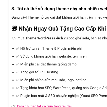
3. Tôi có thể sử dụng theme này cho nhiều we
Đúng vậy! Theme hỗ trợ cài đặt không giới hạn trên nhiều 
🎁 Nhận Ngay Quà Tặng Cao Cấp Kh
Khi mua
Theme WordPress dịch vụ bọc ghế sofa
, bạn sẽ n
✅ Hỗ trợ tư vấn Theme & Plugin miễn phí
✅ Sử dụng không giới hạn website, tên miền
✅ Miễn phí cài đặt theme giống demo
✅ Tặng gói tối ưu Hosting
✅ Miễn phí chỉnh sửa màu sắc, logo, hotline
✅ Tặng khóa học SEO, WordPress, quảng cáo Google Ads
✅ Plugin bảo mật & SEO chuyên nghiệp (Yoast SEO Premi
👉
Xem chi tiết tất cả quà tặng tại đây