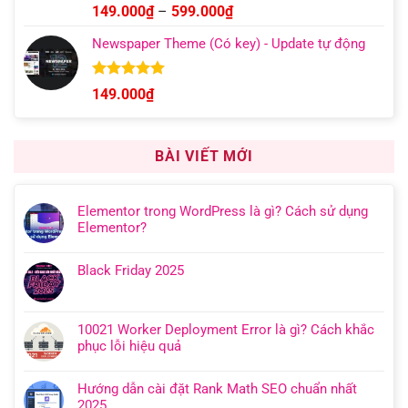
Được xếp
Khoảng
149.000
₫
–
599.000
₫
hạng
5.00
giá:
5 sao
Newspaper Theme (Có key) - Update tự động
từ
149.000₫
đến
Được xếp
149.000
₫
hạng
4.92
599.000₫
5 sao
BÀI VIẾT MỚI
Elementor trong WordPress là gì? Cách sử dụng
Elementor?
Black Friday 2025
10021 Worker Deployment Error là gì? Cách khắc
phục lỗi hiệu quả
Hướng dẫn cài đặt Rank Math SEO chuẩn nhất
2025