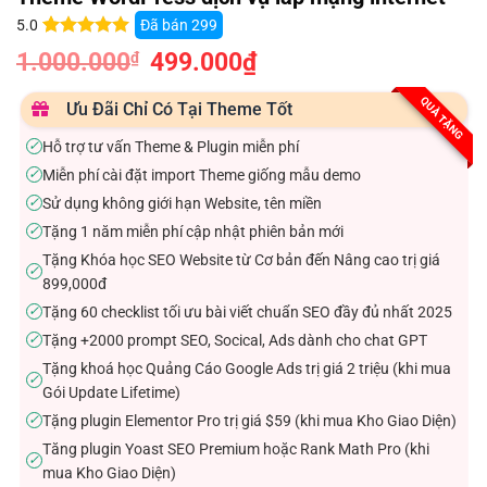
Đã bán
299
5.0
5.0
8
trên 5
1.000.000
Giá
499.000
₫
Giá
₫
dựa trên
gốc
hiện
đánh giá
là:
tại
1.000.000₫.
là:
QUÀ TẶNG
Ưu Đãi Chỉ Có Tại Theme Tốt
499.000₫.
Hỗ trợ tư vấn Theme & Plugin miễn phí
✓
Miễn phí cài đặt import Theme giống mẫu demo
✓
Sử dụng không giới hạn Website, tên miền
✓
Tặng 1 năm miễn phí cập nhật phiên bản mới
✓
Tặng Khóa học SEO Website từ Cơ bản đến Nâng cao trị giá
✓
899,000đ
Tặng 60 checklist tối ưu bài viết chuẩn SEO đầy đủ nhất 2025
✓
Tặng +2000 prompt SEO, Socical, Ads dành cho chat GPT
✓
Tặng khoá học Quảng Cáo Google Ads trị giá 2 triệu (khi mua
✓
Gói Update Lifetime)
Tặng plugin Elementor Pro trị giá $59 (khi mua Kho Giao Diện)
✓
Tăng plugin Yoast SEO Premium hoặc Rank Math Pro (khi
✓
mua Kho Giao Diện)