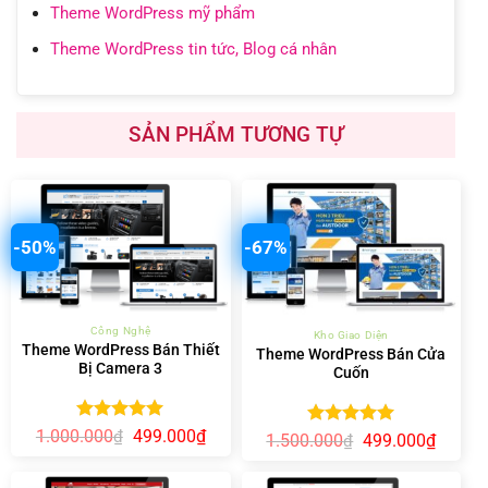
Theme WordPress mỹ phẩm
Theme WordPress tin tức, Blog cá nhân
SẢN PHẨM TƯƠNG TỰ
-50%
-67%
Công Nghệ
Kho Giao Diện
Theme WordPress Bán Thiết
Theme WordPress Bán Cửa
Bị Camera 3
Cuốn
Được xếp
Giá
Giá
1.000.000
499.000
₫
₫
Được xếp
Giá
Giá
1.500.000
499.000
₫
₫
gốc
hiện
hạng
5.00
gốc
hiện
hạng
5.00
là:
tại
5 sao
là:
tại
5 sao
1.000.000₫.
là:
1.500.000₫.
là: