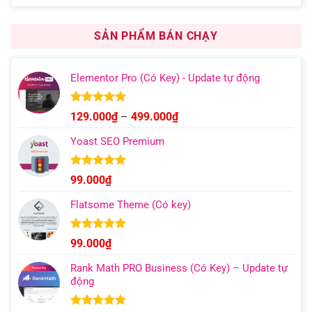
gốc
hiện
đánh giá
là:
tại
1.000.000₫.
là:
SẢN PHẨM BÁN CHẠY
599.000₫.
Elementor Pro (Có Key) - Update tự động
Được xếp
Khoảng
129.000
₫
–
499.000
₫
hạng
4.93
giá:
5 sao
Yoast SEO Premium
từ
129.000₫
đến
Được xếp
99.000
₫
hạng
4.96
499.000₫
5 sao
Flatsome Theme (Có key)
Được xếp
99.000
₫
hạng
4.95
5 sao
Rank Math PRO Business (Có Key) – Update tự
động