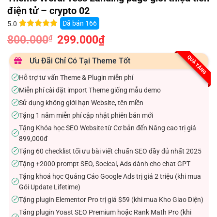
điện tử – crypto 02
Đã bán
166
5.0
5.0
12
trên 5
800.000
Giá
299.000
₫
Giá
₫
dựa trên
gốc
hiện
đánh giá
là:
tại
800.000₫.
là:
QUÀ TẶNG
Ưu Đãi Chỉ Có Tại Theme Tốt
299.000₫.
Hỗ trợ tư vấn Theme & Plugin miễn phí
✓
Miễn phí cài đặt import Theme giống mẫu demo
✓
Sử dụng không giới hạn Website, tên miền
✓
Tặng 1 năm miễn phí cập nhật phiên bản mới
✓
Tặng Khóa học SEO Website từ Cơ bản đến Nâng cao trị giá
✓
899,000đ
Tặng 60 checklist tối ưu bài viết chuẩn SEO đầy đủ nhất 2025
✓
Tặng +2000 prompt SEO, Socical, Ads dành cho chat GPT
✓
Tặng khoá học Quảng Cáo Google Ads trị giá 2 triệu (khi mua
✓
Gói Update Lifetime)
Tặng plugin Elementor Pro trị giá $59 (khi mua Kho Giao Diện)
✓
Tăng plugin Yoast SEO Premium hoặc Rank Math Pro (khi