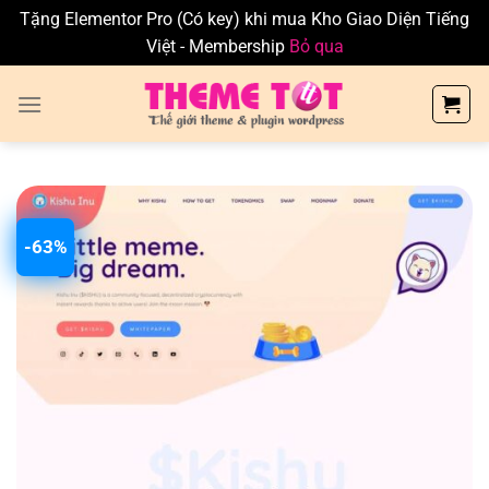
Tặng Elementor Pro (Có key) khi mua Kho Giao Diện Tiếng
Việt - Membership
Bỏ qua
Skip
to
content
-63%