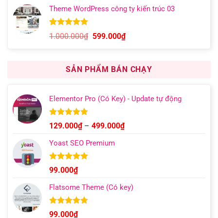
gốc
hiện
đánh giá
Theme WordPress công ty kiến trúc 03
là:
tại
1.000.000₫.
là:
599.000₫.
5.00
6
trên 5
Giá
Giá
1.000.000
₫
599.000
₫
dựa trên
gốc
hiện
đánh giá
là:
tại
1.000.000₫.
là:
SẢN PHẨM BÁN CHẠY
599.000₫.
Elementor Pro (Có Key) - Update tự động
Được xếp
Khoảng
129.000
₫
–
499.000
₫
hạng
4.93
giá:
5 sao
Yoast SEO Premium
từ
129.000₫
đến
Được xếp
99.000
₫
hạng
4.96
499.000₫
5 sao
Flatsome Theme (Có key)
Được xếp
99.000
₫