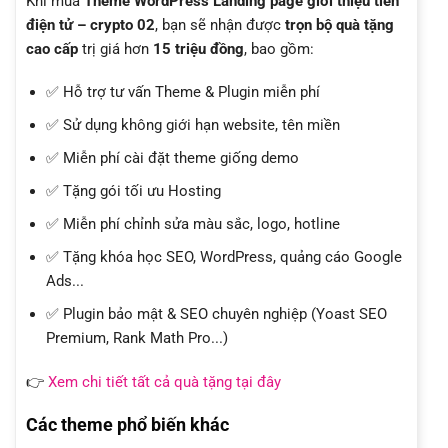
Khi mua
Theme WordPress Landing page giới thiệu tiền
điện tử – crypto 02
, bạn sẽ nhận được
trọn bộ quà tặng
cao cấp
trị giá hơn
15 triệu đồng
, bao gồm:
✅ Hỗ trợ tư vấn Theme & Plugin miễn phí
✅ Sử dụng không giới hạn website, tên miền
✅ Miễn phí cài đặt theme giống demo
✅ Tặng gói tối ưu Hosting
✅ Miễn phí chỉnh sửa màu sắc, logo, hotline
✅ Tặng khóa học SEO, WordPress, quảng cáo Google
Ads...
✅ Plugin bảo mật & SEO chuyên nghiệp (Yoast SEO
Premium, Rank Math Pro...)
👉
Xem chi tiết tất cả quà tặng tại đây
Các theme phổ biến khác