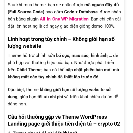
Sau khi mua theme, bạn sẽ nhận được
mã nguồn đầy đủ
(Full Source Code)
bao gồm
Code + Database
, được nhân
bản bằng plugin
All-in-One WP Migration
. Bạn chỉ cần cài
đặt lên hosting là có ngay giao diện giống demo 100%.
Linh hoạt trong tùy chỉnh – Không giới hạn số
lượng website
Theme hỗ trợ chỉnh sửa
bố cục, màu sắc, hình ảnh,…
để
phù hợp với thương hiệu của bạn. Nhờ được phát triển
trên
Child Theme
, bạn có thể
cập nhật phiên bản mới mà
không mất các tùy chỉnh đã thiết lập trước đó
.
Đặc biệt, theme
không giới hạn số lượng website sử
dụng
, giúp bạn
tối ưu chi phí
và triển khai nhiều dự án dễ
dàng hơn.
Câu hỏi thường gặp về Theme WordPress
Landing page giới thiệu tiền điện tử – crypto 02