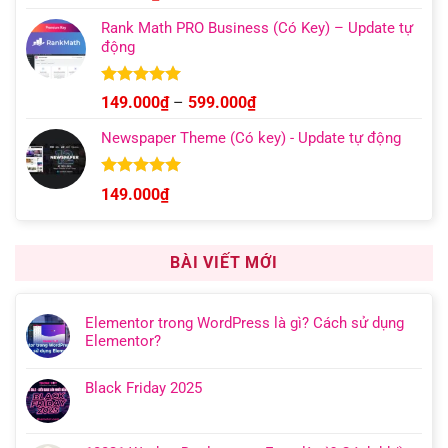
hạng
4.95
5 sao
Rank Math PRO Business (Có Key) – Update tự
động
Được xếp
Khoảng
149.000
₫
–
599.000
₫
hạng
5.00
giá:
5 sao
Newspaper Theme (Có key) - Update tự động
từ
149.000₫
đến
Được xếp
149.000
₫
hạng
4.92
599.000₫
5 sao
BÀI VIẾT MỚI
Elementor trong WordPress là gì? Cách sử dụng
Elementor?
Black Friday 2025