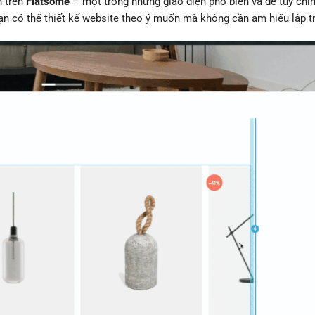
n trên
Flatsome
– một trong những giao diện phổ biến và dễ tùy chỉ
bạn có thể thiết kế website theo ý muốn mà không cần am hiểu lập tr