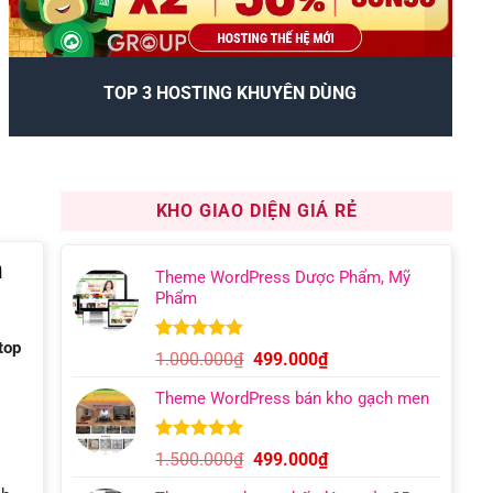
TOP 3 HOSTING KHUYÊN DÙNG
KHO GIAO DIỆN GIÁ RẺ
n
Theme WordPress Dược Phẩm, Mỹ
Phẩm
top
5.00
12
trên 5
Giá
Giá
1.000.000
₫
499.000
₫
dựa trên
gốc
hiện
đánh giá
Theme WordPress bán kho gạch men
là:
tại
1.000.000₫.
là:
499.000₫.
5.00
9
trên 5
Giá
Giá
1.500.000
₫
499.000
₫
dựa trên
gốc
hiện
đánh giá