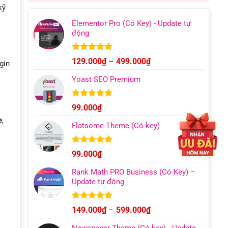
599.000₫.
kỹ
Elementor Pro (Có Key) - Update tự
động
Được xếp
Khoảng
129.000
₫
–
499.000
₫
gin
hạng
4.93
giá:
5 sao
Yoast SEO Premium
từ
129.000₫
đến
Được xếp
99.000
₫
hạng
4.96
499.000₫
e
,
5 sao
Flatsome Theme (Có key)
Được xếp
99.000
₫
hạng
4.95
5 sao
Rank Math PRO Business (Có Key) –
Update tự động
Được xếp
Khoảng
149.000
₫
–
599.000
₫
hạng
5.00
giá:
5 sao