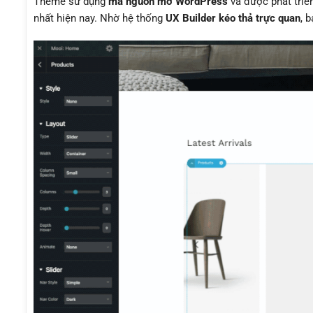
Theme sử dụng
mã nguồn mở WordPress
và được phát triể
nhất hiện nay. Nhờ hệ thống
UX Builder kéo thả trực quan
, 