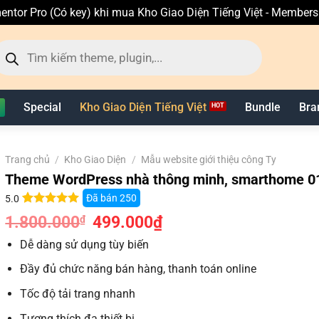
entor Pro (Có key) khi mua Kho Giao Diện Tiếng Việt - Member
ìm
ếm
n
hẩm
Special
Kho Giao Diện Tiếng Việt
Bundle
Bra
Trang chủ
/
Kho Giao Diện
/
Mẫu website giới thiệu công Ty
Theme WordPress nhà thông minh, smarthome 0
Đã bán
250
5.0
5.0
12
trên 5
1.800.000
Giá
499.000
₫
Giá
₫
dựa trên
gốc
hiện
đánh giá
là:
tại
Dễ dàng sử dụng tùy biến
1.800.000₫.
là:
499.000₫.
Đầy đủ chức năng bán hàng, thanh toán online
Tốc độ tải trang nhanh
Tương thích đa thiết bị