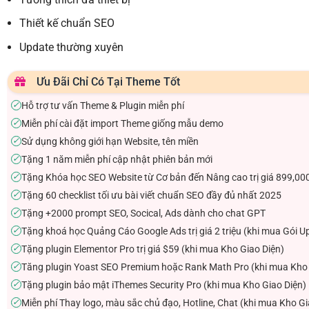
Thiết kế chuẩn SEO
Update thường xuyên
Ưu Đãi Chỉ Có Tại Theme Tốt
Hỗ trợ tư vấn Theme & Plugin miễn phí
✓
Miễn phí cài đặt import Theme giống mẫu demo
✓
Sử dụng không giới hạn Website, tên miền
✓
Tặng 1 năm miễn phí cập nhật phiên bản mới
✓
Tặng Khóa học SEO Website từ Cơ bản đến Nâng cao trị giá 899,00
✓
Tặng 60 checklist tối ưu bài viết chuẩn SEO đầy đủ nhất 2025
✓
Tặng +2000 prompt SEO, Socical, Ads dành cho chat GPT
✓
Tặng khoá học Quảng Cáo Google Ads trị giá 2 triệu (khi mua Gói U
✓
Tặng plugin Elementor Pro trị giá $59 (khi mua Kho Giao Diện)
✓
Tăng plugin Yoast SEO Premium hoặc Rank Math Pro (khi mua Kho 
✓
Tặng plugin bảo mật iThemes Security Pro (khi mua Kho Giao Diện)
✓
Miễn phí Thay logo, màu sắc chủ đạo, Hotline, Chat (khi mua Kho Gi
✓