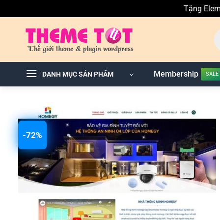
Tặng Elem
Skip
T
to
ki
sả
content
p
Membership
DANH MỤC SẢN PHẨM
-72%