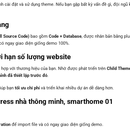
ình cài đặt và sử dụng theme. Nếu bạn gặp bất kỳ vấn đề gì, đội ngũ 
àng
ll Source Code)
bao gồm
Code + Database
, được nhân bản bằng plu
à có ngay giao diện giống demo 100%.
ới hạn số lượng website
hợp với thương hiệu của bạn. Nhờ được phát triển trên
Child Them
nh đã thiết lập trước đó
.
giúp bạn
tối ưu chi phí
và triển khai nhiều dự án dễ dàng hơn.
ress nhà thông minh, smarthome 01
ration
để import file và có ngay giao diện giống demo.