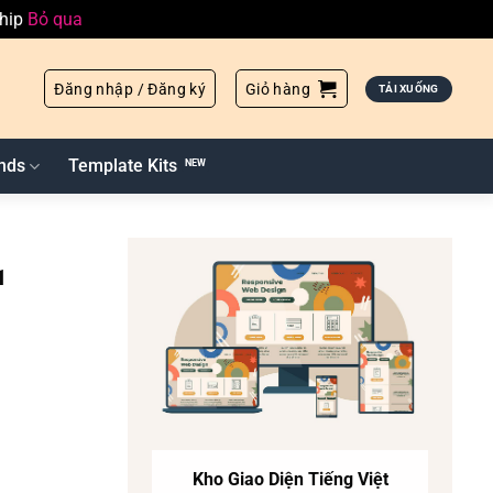
ship
Bỏ qua
Đăng nhập / Đăng ký
Giỏ hàng
TẢI XUỐNG
nds
Template Kits
1
Kho Giao Diện Tiếng Việt