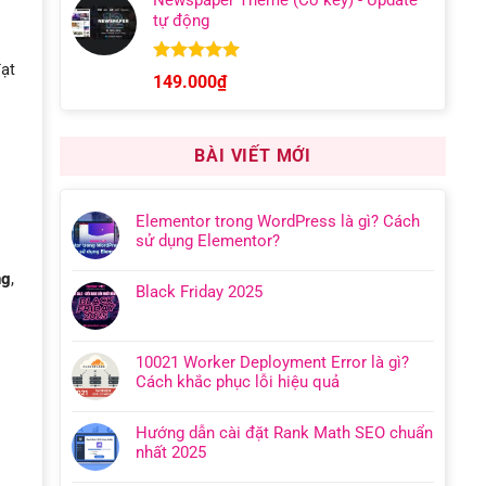
Newspaper Theme (Có key) - Update
từ
tự động
149.000₫
đến
đạt
599.000₫
Được xếp
149.000
₫
hạng
4.92
5 sao
BÀI VIẾT MỚI
Elementor trong WordPress là gì? Cách
sử dụng Elementor?
ng
,
Black Friday 2025
10021 Worker Deployment Error là gì?
Cách khắc phục lỗi hiệu quả
Hướng dẫn cài đặt Rank Math SEO chuẩn
nhất 2025