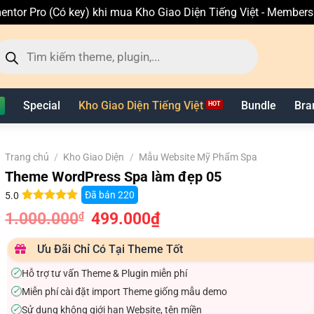
entor Pro (Có key) khi mua Kho Giao Diện Tiếng Việt - Member
ìm
ếm
n
hẩm
Special
Kho Giao Diện Tiếng Việt
Bundle
Bra
Trang chủ
/
Kho Giao Diện
/
Mẫu Website Mỹ Phẩm Spa
Theme WordPress Spa làm đẹp 05
Đã bán
220
5.0
5.0
9
trên 5
1.000.000
Giá
499.000
₫
Giá
₫
dựa trên
gốc
hiện
đánh giá
là:
tại
1.000.000₫.
là:
Ưu Đãi Chỉ Có Tại Theme Tốt
499.000₫.
Hỗ trợ tư vấn Theme & Plugin miễn phí
✓
Miễn phí cài đặt import Theme giống mẫu demo
✓
Sử dụng không giới hạn Website, tên miền
✓