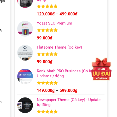
gin
Được xếp
Khoảng
129.000
₫
–
499.000
₫
hạng
4.93
giá:
5 sao
Yoast SEO Premium
từ
e
,
129.000₫
đến
Được xếp
99.000
₫
hạng
4.96
499.000₫
5 sao
Flatsome Theme (Có key)
Được xếp
99.000
₫
hạng
4.95
5 sao
Rank Math PRO Business (Có Key) –
Update tự động
Được xếp
Khoảng
149.000
₫
–
599.000
₫
hạng
5.00
giá:
5 sao
Newspaper Theme (Có key) - Update
từ
n
tự động
149.000₫
đến