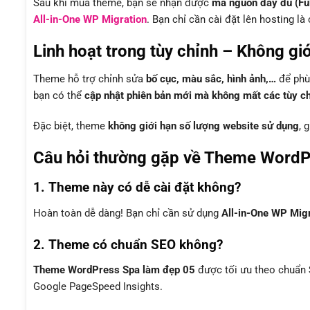
Sau khi mua theme, bạn sẽ nhận được
mã nguồn đầy đủ (Fu
All-in-One WP Migration
. Bạn chỉ cần cài đặt lên hosting l
Linh hoạt trong tùy chỉnh – Không gi
Theme hỗ trợ chỉnh sửa
bố cục, màu sắc, hình ảnh,…
để phù 
bạn có thể
cập nhật phiên bản mới mà không mất các tùy chỉ
Đặc biệt, theme
không giới hạn số lượng website sử dụng
, 
Câu hỏi thường gặp về Theme WordP
1. Theme này có dễ cài đặt không?
Hoàn toàn dễ dàng! Bạn chỉ cần sử dụng
All-in-One WP Mig
2. Theme có chuẩn SEO không?
Theme WordPress Spa làm đẹp 05
được tối ưu theo chuẩn
Google PageSpeed Insights.