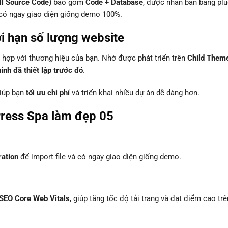
ll Source Code)
bao gồm
Code + Database
, được nhân bản bằng plu
à có ngay giao diện giống demo 100%.
ới hạn số lượng website
hợp với thương hiệu của bạn. Nhờ được phát triển trên
Child Them
nh đã thiết lập trước đó
.
giúp bạn
tối ưu chi phí
và triển khai nhiều dự án dễ dàng hơn.
ress Spa làm đẹp 05
ration
để import file và có ngay giao diện giống demo.
SEO Core Web Vitals
, giúp tăng tốc độ tải trang và đạt điểm cao trê