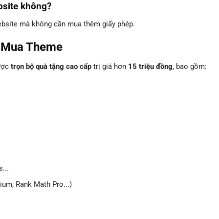
bsite không?
website mà không cần mua thêm giấy phép.
i Mua Theme
được
trọn bộ quà tặng cao cấp
trị giá hơn
15 triệu đồng
, bao gồm:
...
um, Rank Math Pro...)