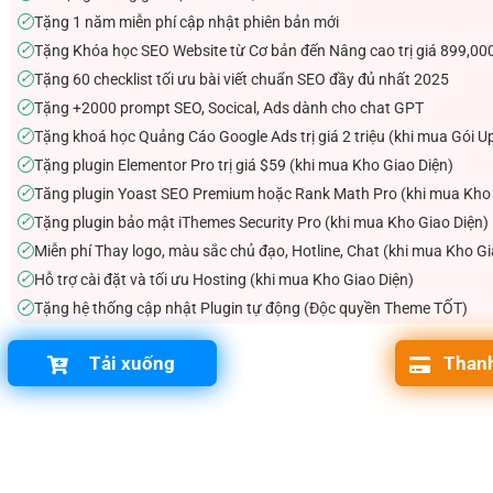
Tặng 1 năm miễn phí cập nhật phiên bản mới
✓
Tặng Khóa học SEO Website từ Cơ bản đến Nâng cao trị giá 899,00
✓
Tặng 60 checklist tối ưu bài viết chuẩn SEO đầy đủ nhất 2025
✓
Tặng +2000 prompt SEO, Socical, Ads dành cho chat GPT
✓
Tặng khoá học Quảng Cáo Google Ads trị giá 2 triệu (khi mua Gói U
✓
Tặng plugin Elementor Pro trị giá $59 (khi mua Kho Giao Diện)
✓
Tăng plugin Yoast SEO Premium hoặc Rank Math Pro (khi mua Kho 
✓
Tặng plugin bảo mật iThemes Security Pro (khi mua Kho Giao Diện)
✓
Miễn phí Thay logo, màu sắc chủ đạo, Hotline, Chat (khi mua Kho Gi
✓
Hỗ trợ cài đặt và tối ưu Hosting (khi mua Kho Giao Diện)
✓
Tặng hệ thống cập nhật Plugin tự động (Độc quyền Theme TỐT)
✓
Tải xuống
Thanh