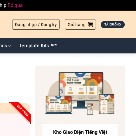
ship
Bỏ qua
Đăng nhập / Đăng ký
Giỏ hàng
TẢI XUỐNG
nds
Template Kits
QUÀ TẶNG
Kho Giao Diện Tiếng Việt