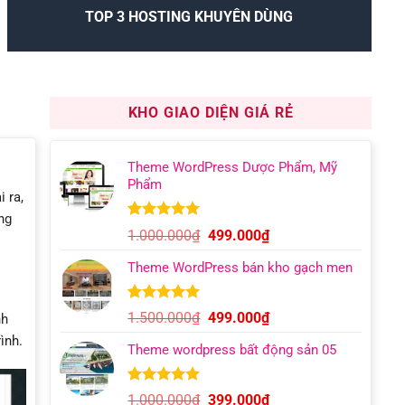
TOP 3 HOSTING KHUYÊN DÙNG
KHO GIAO DIỆN GIÁ RẺ
Theme WordPress Dược Phẩm, Mỹ
Phẩm
i ra,
ng
5.00
12
trên 5
Giá
Giá
1.000.000
₫
499.000
₫
dựa trên
gốc
hiện
đánh giá
Theme WordPress bán kho gạch men
là:
tại
1.000.000₫.
là:
499.000₫.
5.00
9
trên 5
Giá
Giá
1.500.000
₫
499.000
₫
nh
dựa trên
gốc
hiện
ình.
đánh giá
Theme wordpress bất động sản 05
là:
tại
1.500.000₫.
là:
499.000₫.
5.00
6
trên 5
Giá
Giá
1.000.000
₫
399.000
₫