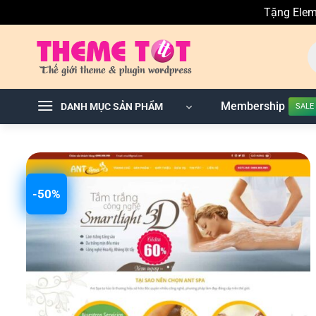
Tặng Elem
Skip
T
to
ki
sả
content
p
Membership
DANH MỤC SẢN PHẨM
-50%