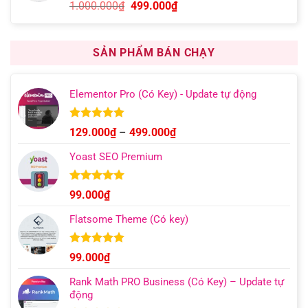
5.00
13
trên 5
Giá
Giá
1.000.000
₫
499.000
₫
dựa trên
gốc
hiện
đánh giá
là:
tại
1.000.000₫.
là:
SẢN PHẨM BÁN CHẠY
499.000₫.
Elementor Pro (Có Key) - Update tự động
Được xếp
Khoảng
129.000
₫
–
499.000
₫
hạng
4.93
giá:
5 sao
Yoast SEO Premium
từ
129.000₫
đến
Được xếp
99.000
₫
hạng
4.96
499.000₫
5 sao
Flatsome Theme (Có key)
Được xếp
99.000
₫
hạng
4.95
5 sao
Rank Math PRO Business (Có Key) – Update tự
động