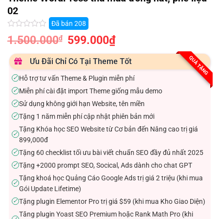
02
Đã bán
208
Được
1.500.000
Giá
599.000
₫
Giá
₫
xếp
gốc
hiện
hạng
là:
tại
1.500.000₫.
là:
0.0
QUÀ TẶNG
Ưu Đãi Chỉ Có Tại Theme Tốt
599.000₫.
5
sao
Hỗ trợ tư vấn Theme & Plugin miễn phí
✓
Miễn phí cài đặt import Theme giống mẫu demo
✓
Sử dụng không giới hạn Website, tên miền
✓
Tặng 1 năm miễn phí cập nhật phiên bản mới
✓
Tặng Khóa học SEO Website từ Cơ bản đến Nâng cao trị giá
✓
899,000đ
Tặng 60 checklist tối ưu bài viết chuẩn SEO đầy đủ nhất 2025
✓
Tặng +2000 prompt SEO, Socical, Ads dành cho chat GPT
✓
Tặng khoá học Quảng Cáo Google Ads trị giá 2 triệu (khi mua
✓
Gói Update Lifetime)
Tặng plugin Elementor Pro trị giá $59 (khi mua Kho Giao Diện)
✓
Tăng plugin Yoast SEO Premium hoặc Rank Math Pro (khi