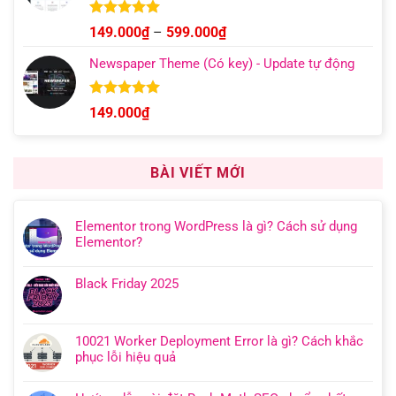
Được xếp
Khoảng
149.000
₫
–
599.000
₫
hạng
5.00
giá:
5 sao
Newspaper Theme (Có key) - Update tự động
từ
149.000₫
đến
Được xếp
149.000
₫
hạng
4.92
599.000₫
5 sao
BÀI VIẾT MỚI
Elementor trong WordPress là gì? Cách sử dụng
Elementor?
Black Friday 2025
10021 Worker Deployment Error là gì? Cách khắc
phục lỗi hiệu quả