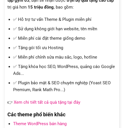
tập gym 03
, bạn sẽ nhận được
trọn bộ quà tặng cao cấp
trị giá hơn
15 triệu đồng
, bao gồm:
✅ Hỗ trợ tư vấn Theme & Plugin miễn phí
✅ Sử dụng không giới hạn website, tên miền
✅ Miễn phí cài đặt theme giống demo
✅ Tặng gói tối ưu Hosting
✅ Miễn phí chỉnh sửa màu sắc, logo, hotline
✅ Tặng khóa học SEO, WordPress, quảng cáo Google
Ads...
✅ Plugin bảo mật & SEO chuyên nghiệp (Yoast SEO
Premium, Rank Math Pro...)
👉
Xem chi tiết tất cả quà tặng tại đây
Các theme phổ biến khác
Theme WordPress bán hàng