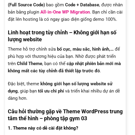
(Full Source Code)
bao gồm
Code + Database
, được nhân
bản bằng plugin
All-in-One WP Migration
. Bạn chỉ cần cài
đặt lên hosting là có ngay giao diện giống demo 100%.
Linh hoạt trong tùy chỉnh – Không giới hạn số
lượng website
Theme hỗ trợ chỉnh sửa
bố cục, màu sắc, hình ảnh,…
để
phù hợp với thương hiệu của bạn. Nhờ được phát triển
trên
Child Theme
, bạn có thể
cập nhật phiên bản mới mà
không mất các tùy chỉnh đã thiết lập trước đó
.
Đặc biệt, theme
không giới hạn số lượng website sử
dụng
, giúp bạn
tối ưu chi phí
và triển khai nhiều dự án dễ
dàng hơn.
Câu hỏi thường gặp về Theme WordPress trung
tâm thể hình – phòng tập gym 03
1. Theme này có dễ cài đặt không?