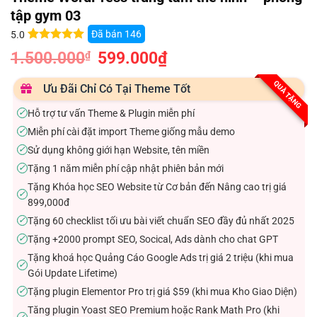
tập gym 03
Đã bán
146
5.0
5.0
5
trên 5
1.500.000
Giá
599.000
₫
Giá
₫
dựa trên
gốc
hiện
đánh giá
là:
tại
1.500.000₫.
là:
QUÀ TẶNG
Ưu Đãi Chỉ Có Tại Theme Tốt
599.000₫.
Hỗ trợ tư vấn Theme & Plugin miễn phí
✓
Miễn phí cài đặt import Theme giống mẫu demo
✓
Sử dụng không giới hạn Website, tên miền
✓
Tặng 1 năm miễn phí cập nhật phiên bản mới
✓
Tặng Khóa học SEO Website từ Cơ bản đến Nâng cao trị giá
✓
899,000đ
Tặng 60 checklist tối ưu bài viết chuẩn SEO đầy đủ nhất 2025
✓
Tặng +2000 prompt SEO, Socical, Ads dành cho chat GPT
✓
Tặng khoá học Quảng Cáo Google Ads trị giá 2 triệu (khi mua
✓
Gói Update Lifetime)
Tặng plugin Elementor Pro trị giá $59 (khi mua Kho Giao Diện)
✓
Tăng plugin Yoast SEO Premium hoặc Rank Math Pro (khi