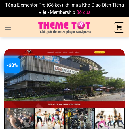
Tặng Elementor Pro (Có key) khi mua Kho Giao Diện Tiếng
Việt - Membership
Bỏ qua
Skip
to
content
-60%