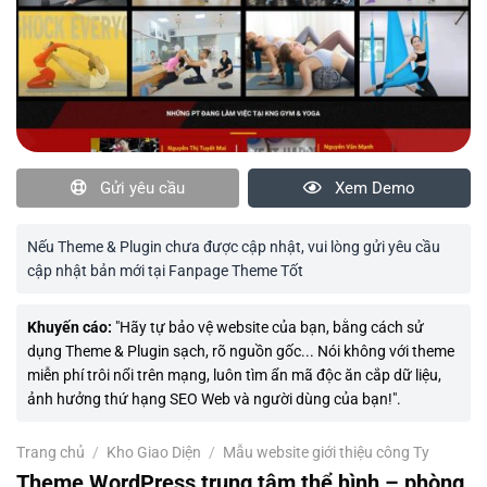
Gửi yêu cầu
Xem Demo
Nếu Theme & Plugin chưa được cập nhật, vui lòng gửi yêu cầu
cập nhật bản mới tại Fanpage Theme Tốt
Khuyến cáo:
"Hãy tự bảo vệ website của bạn, bằng cách sử
dụng Theme & Plugin sạch, rõ nguồn gốc... Nói không với theme
miễn phí trôi nổi trên mạng, luôn tìm ẩn mã độc ăn cắp dữ liệu,
ảnh hưởng thứ hạng SEO Web và người dùng của bạn!".
Trang chủ
/
Kho Giao Diện
/
Mẫu website giới thiệu công Ty
Theme WordPress trung tâm thể hình – phòng