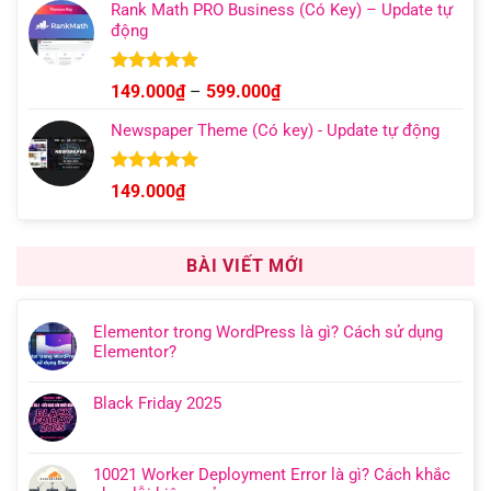
Rank Math PRO Business (Có Key) – Update tự
động
Được xếp
Khoảng
149.000
₫
–
599.000
₫
hạng
5.00
giá:
5 sao
Newspaper Theme (Có key) - Update tự động
từ
149.000₫
đến
Được xếp
149.000
₫
hạng
4.92
599.000₫
5 sao
BÀI VIẾT MỚI
Elementor trong WordPress là gì? Cách sử dụng
Elementor?
Black Friday 2025
10021 Worker Deployment Error là gì? Cách khắc