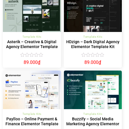
5
5
sao
sao
Template Kits
Template Kits
Asterik – Creative & Digital
HDzign – Dark Digital Agency
Agency Elementor Template
Elementor Template Kit
Kit
Được
Được
89.000
₫
89.000
₫
xếp
xếp
hạng
hạng
0
0
5
5
sao
sao
Template Kits
Template Kits
Paylloo – Online Payment &
Buzzify – Social Media
Finance Elementor Template
Marketing Agency Elementor
Kit
Template Kit