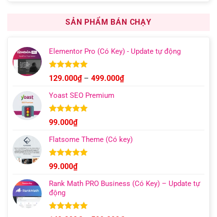
đánh giá
là:
tại
1.000.000₫.
là:
SẢN PHẨM BÁN CHẠY
599.000₫.
Elementor Pro (Có Key) - Update tự động
Được xếp
Khoảng
129.000
₫
–
499.000
₫
hạng
4.93
giá:
5 sao
Yoast SEO Premium
từ
129.000₫
đến
Được xếp
99.000
₫
hạng
4.96
499.000₫
5 sao
Flatsome Theme (Có key)
Được xếp
99.000
₫
hạng
4.95
5 sao
Rank Math PRO Business (Có Key) – Update tự
động