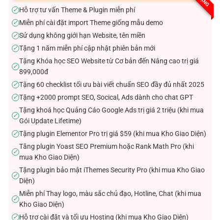
sao
Hỗ trợ tư vấn Theme & Plugin miễn phí
✓
Miễn phí cài đặt import Theme giống mẫu demo
✓
Sử dụng không giới hạn Website, tên miền
✓
Tặng 1 năm miễn phí cập nhật phiên bản mới
✓
Tặng Khóa học SEO Website từ Cơ bản đến Nâng cao trị giá
✓
899,000đ
Tặng 60 checklist tối ưu bài viết chuẩn SEO đầy đủ nhất 2025
✓
Tặng +2000 prompt SEO, Socical, Ads dành cho chat GPT
✓
Tặng khoá học Quảng Cáo Google Ads trị giá 2 triệu (khi mua
✓
Gói Update Lifetime)
Tặng plugin Elementor Pro trị giá $59 (khi mua Kho Giao Diện)
✓
Tăng plugin Yoast SEO Premium hoặc Rank Math Pro (khi
✓
mua Kho Giao Diện)
Tặng plugin bảo mật iThemes Security Pro (khi mua Kho Giao
✓
Diện)
Miễn phí Thay logo, màu sắc chủ đạo, Hotline, Chat (khi mua
✓
Kho Giao Diện)
Hỗ trợ cài đặt và tối ưu Hosting (khi mua Kho Giao Diện)
✓