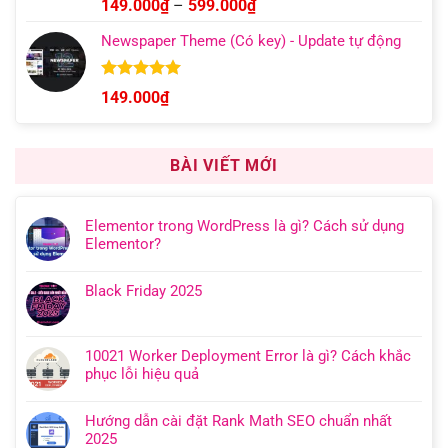
Được xếp
Khoảng
149.000
₫
–
599.000
₫
hạng
5.00
giá:
5 sao
Newspaper Theme (Có key) - Update tự động
từ
149.000₫
đến
Được xếp
149.000
₫
hạng
4.92
599.000₫
5 sao
BÀI VIẾT MỚI
Elementor trong WordPress là gì? Cách sử dụng
Elementor?
Black Friday 2025
10021 Worker Deployment Error là gì? Cách khắc
phục lỗi hiệu quả
Hướng dẫn cài đặt Rank Math SEO chuẩn nhất
2025