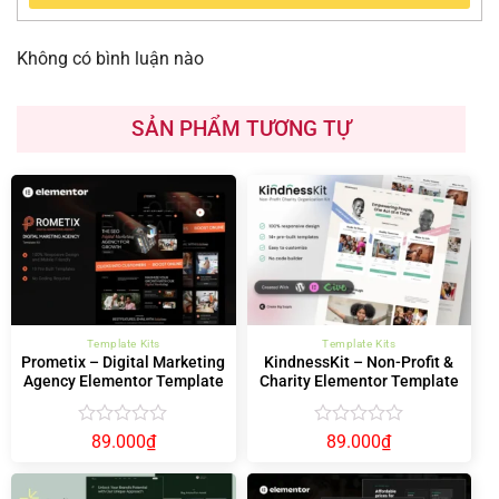
Không có bình luận nào
SẢN PHẨM TƯƠNG TỰ
Template Kits
Template Kits
Prometix – Digital Marketing
KindnessKit – Non-Profit &
Agency Elementor Template
Charity Elementor Template
Kit
Kit – Donation & Fundraising
Được
Được
89.000
₫
89.000
₫
xếp
xếp
hạng
hạng
0
0