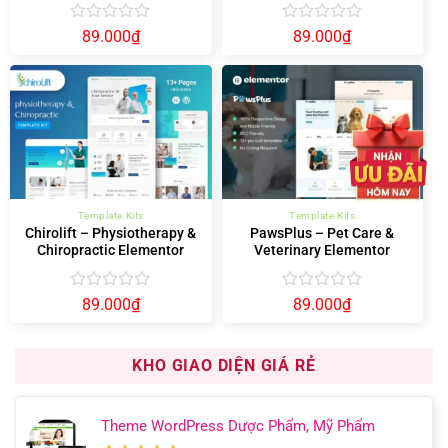
Được
Được
89.000
₫
89.000
₫
xếp
xếp
hạng
hạng
0
0
5
5
sao
sao
Template Kits
Template Kits
Chirolift – Physiotherapy &
PawsPlus – Pet Care &
Chiropractic Elementor
Veterinary Elementor
Template Kit
Template Kit
Được
Được
89.000
₫
89.000
₫
xếp
xếp
hạng
hạng
0
0
KHO GIAO DIỆN GIÁ RẺ
5
5
sao
sao
Theme WordPress Dược Phẩm, Mỹ Phẩm