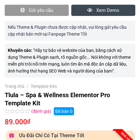
Gửi yêu cầu
Xem Demo
Nếu Theme & Plugin chưa được cập nhật, vui lòng gửi yêu cầu
cập nhật bản mới tại Fanpage Theme Tốt
Khuyến cáo:
"Hãy tự bảo vệ website của bạn, bằng cách sử
dụng Theme & Plugin sạch, rõ nguồn gốc... Nói không với theme
miễn phí trôi nổi trên mạng, luôn tìm ẩn mã độc ăn cắp dữ liệu,
ảnh hưởng thứ hạng SEO Web và người dùng của bạn!".
Trang chủ
/
Template Kits
Tlula – Spa & Wellness Elementor Pro
Template Kit
(đánh giá)
Đã bán
0
Được
89.000
₫
xếp
hạng
0.0
QUÀ TẶNG
Ưu Đãi Chỉ Có Tại Theme Tốt
5