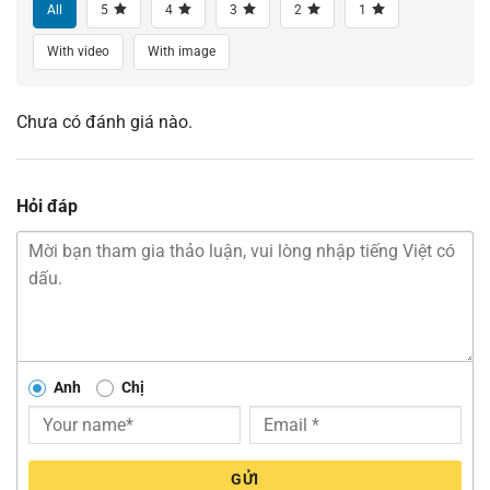
All
5
4
3
2
1
With video
With image
Chưa có đánh giá nào.
Hỏi đáp
Anh
Chị
GỬI