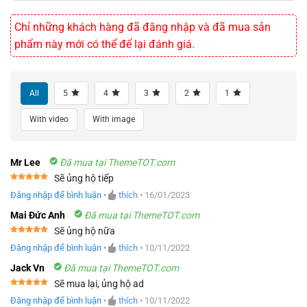
Chỉ những khách hàng đã đăng nhập và đã mua sản
phẩm này mới có thể để lại đánh giá.
All
5
4
3
2
1
With video
With image
Mr Lee
Đã mua tại ThemeTOT.com
Sẽ ủng hộ tiếp
Được xếp
Đăng nhập để bình luận
•
thích
•
16/01/2023
hạng
5
5
sao
Mai Đức Anh
Đã mua tại ThemeTOT.com
Sẽ ủng hộ nữa
Được xếp
Đăng nhập để bình luận
•
thích
•
10/11/2022
hạng
5
5
sao
Jack Vn
Đã mua tại ThemeTOT.com
Sẽ mua lại, ủng hộ ad
Được xếp
Đăng nhập để bình luận
•
thích
•
10/11/2022
hạng
5
5