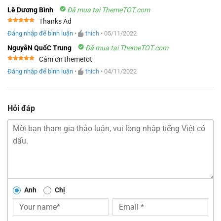
sao
Lê Dương Bình
Đã mua tại ThemeTOT.com
Thanks Ad
Được xếp
Đăng nhập để bình luận
•
thích
•
05/11/2022
hạng
5
5
sao
NguyễN QuốC Trung
Đã mua tại ThemeTOT.com
Cảm ơn themetot
Được xếp
Đăng nhập để bình luận
•
thích
•
04/11/2022
hạng
5
5
sao
Hỏi đáp
Anh
Chị