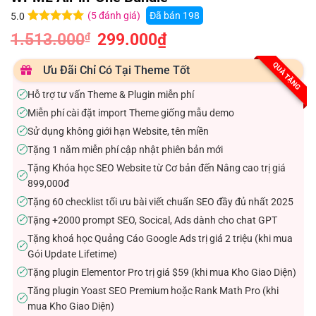
(
5
đánh giá)
Đã bán
198
5.0
5.0
5
trên 5
1.513.000
Giá
299.000
₫
Giá
₫
dựa trên
gốc
hiện
đánh giá
là:
tại
1.513.000₫.
là:
QUÀ TẶNG
Ưu Đãi Chỉ Có Tại Theme Tốt
299.000₫.
Hỗ trợ tư vấn Theme & Plugin miễn phí
✓
Miễn phí cài đặt import Theme giống mẫu demo
✓
Sử dụng không giới hạn Website, tên miền
✓
Tặng 1 năm miễn phí cập nhật phiên bản mới
✓
Tặng Khóa học SEO Website từ Cơ bản đến Nâng cao trị giá
✓
899,000đ
Tặng 60 checklist tối ưu bài viết chuẩn SEO đầy đủ nhất 2025
✓
Tặng +2000 prompt SEO, Socical, Ads dành cho chat GPT
✓
Tặng khoá học Quảng Cáo Google Ads trị giá 2 triệu (khi mua
✓
Gói Update Lifetime)
Tặng plugin Elementor Pro trị giá $59 (khi mua Kho Giao Diện)
✓
Tăng plugin Yoast SEO Premium hoặc Rank Math Pro (khi
✓
mua Kho Giao Diện)