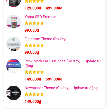
Được xếp
Khoảng
129.000
₫
–
499.000
₫
hạng
4.93
giá:
5 sao
Yoast SEO Premium
từ
129.000₫
đến
Được xếp
99.000
₫
hạng
4.96
499.000₫
5 sao
Flatsome Theme (Có key)
Được xếp
99.000
₫
hạng
4.95
5 sao
Rank Math PRO Business (Có Key) – Update tự
động
Được xếp
Khoảng
149.000
₫
–
599.000
₫
hạng
5.00
giá:
5 sao
Newspaper Theme (Có key) - Update tự động
từ
149.000₫
đến
Được xếp
149.000
₫
hạng
4.92
599.000₫
5 sao