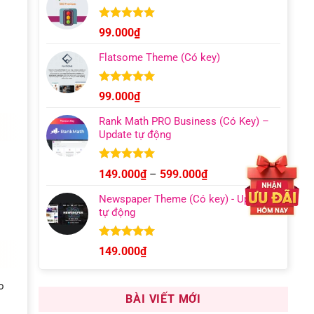
129.000₫
đến
Được xếp
99.000
₫
hạng
4.96
499.000₫
5 sao
Flatsome Theme (Có key)
Được xếp
99.000
₫
hạng
4.95
5 sao
Rank Math PRO Business (Có Key) –
Update tự động
Được xếp
Khoảng
149.000
₫
–
599.000
₫
hạng
5.00
giá:
5 sao
Newspaper Theme (Có key) - Update
từ
tự động
149.000₫
đến
599.000₫
Được xếp
149.000
₫
hạng
4.92
5 sao
o
BÀI VIẾT MỚI