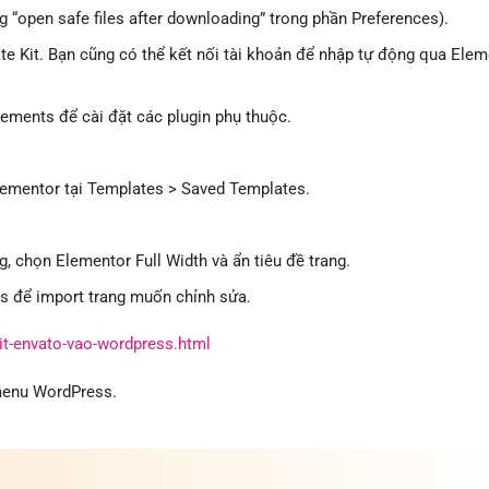
năng “open safe files after downloading” trong phần Preferences).
te Kit. Bạn cũng có thể kết nối tài khoản để nhập tự động qua Ele
rements để cài đặt các plugin phụ thuộc.
lementor tại Templates > Saved Templates.
g, chọn Elementor Full Width và ẩn tiêu đề trang.
 để import trang muốn chỉnh sửa.
it-envato-vao-wordpress.html
 menu WordPress.