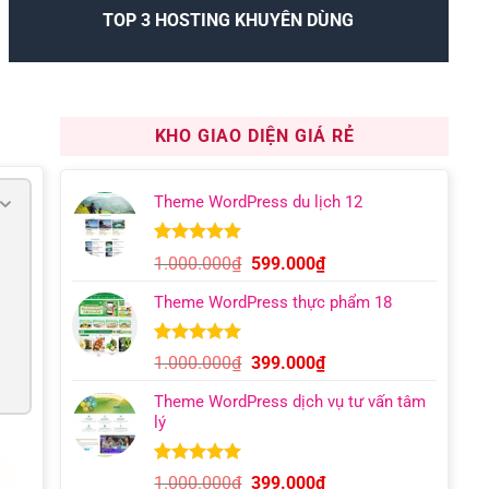
TOP 3 HOSTING KHUYÊN DÙNG
KHO GIAO DIỆN GIÁ RẺ
Theme WordPress du lịch 12
5.00
9
trên 5
Giá
Giá
1.000.000
₫
599.000
₫
dựa trên
gốc
hiện
đánh giá
Theme WordPress thực phẩm 18
là:
tại
1.000.000₫.
là:
599.000₫.
5.00
6
trên 5
Giá
Giá
1.000.000
₫
399.000
₫
dựa trên
gốc
hiện
đánh giá
Theme WordPress dịch vụ tư vấn tâm
là:
tại
lý
1.000.000₫.
là:
399.000₫.
5.00
12
trên 5
Giá
Giá
1.000.000
₫
399.000
₫