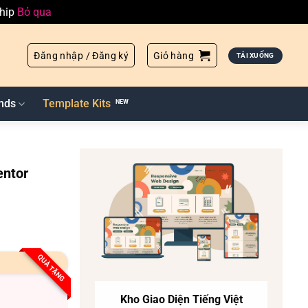
ship
Bỏ qua
Đăng nhập / Đăng ký
Giỏ hàng
TẢI XUỐNG
nds
Template Kits
entor
QUÀ TẶNG
Kho Giao Diện Tiếng Việt