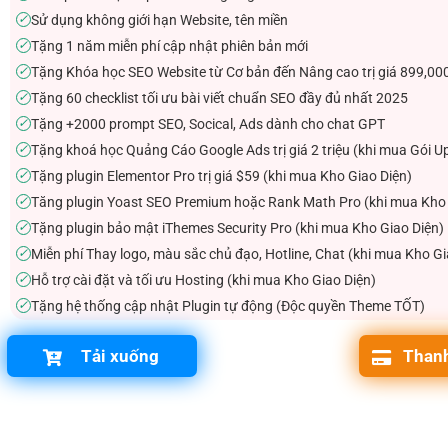
Sử dụng không giới hạn Website, tên miền
✓
Tặng 1 năm miễn phí cập nhật phiên bản mới
✓
Tặng Khóa học SEO Website từ Cơ bản đến Nâng cao trị giá 899,00
✓
Tặng 60 checklist tối ưu bài viết chuẩn SEO đầy đủ nhất 2025
✓
Tặng +2000 prompt SEO, Socical, Ads dành cho chat GPT
✓
Tặng khoá học Quảng Cáo Google Ads trị giá 2 triệu (khi mua Gói U
✓
Tặng plugin Elementor Pro trị giá $59 (khi mua Kho Giao Diện)
✓
Tăng plugin Yoast SEO Premium hoặc Rank Math Pro (khi mua Kho 
✓
Tặng plugin bảo mật iThemes Security Pro (khi mua Kho Giao Diện)
✓
Miễn phí Thay logo, màu sắc chủ đạo, Hotline, Chat (khi mua Kho Gi
✓
Hỗ trợ cài đặt và tối ưu Hosting (khi mua Kho Giao Diện)
✓
Tặng hệ thống cập nhật Plugin tự động (Độc quyền Theme TỐT)
✓
Tải xuống
Thanh