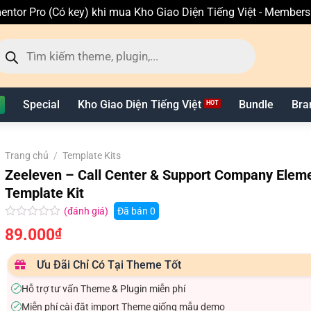
entor Pro (Có key) khi mua Kho Giao Diện Tiếng Việt - Member
ìm
ếm
n
hẩm
Special
Kho Giao Diện Tiếng Việt
Bundle
Bra
Trang chủ
/
Template Kits
Zeeleven – Call Center & Support Company Elem
Template Kit
(đánh giá)
Đã bán
0
Được
89.000
₫
xếp
hạng
0.0
Ưu Đãi Chỉ Có Tại Theme Tốt
5
sao
Hỗ trợ tư vấn Theme & Plugin miễn phí
✓
Miễn phí cài đặt import Theme giống mẫu demo
✓