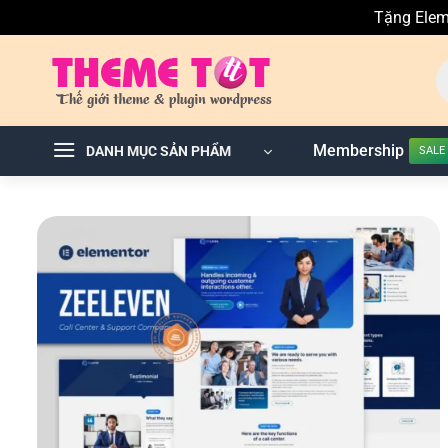
Tặng Elem
Skip
T
to
ki
sả
content
p
Membership
DANH MỤC SẢN PHẨM