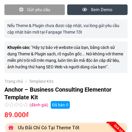
Gửi yêu cầu
Xem Demo
Nếu Theme & Plugin chưa được cập nhật, vui lòng gửi yêu cầu
cập nhật bản mới tại Fanpage Theme Tốt
Khuyến cáo:
"Hãy tự bảo vệ website của bạn, bằng cách sử
dụng Theme & Plugin sạch, rõ nguồn gốc... Nói không với theme
miễn phí trôi nổi trên mạng, luôn tìm ẩn mã độc ăn cắp dữ liệu,
ảnh hưởng thứ hạng SEO Web và người dùng của bạn!".
Trang chủ
/
Template Kits
Anchor – Business Consulting Elementor
Template Kit
(đánh giá)
Đã bán
0
Được
89.000
₫
xếp
hạng
0.0
QUÀ TẶNG
Ưu Đãi Chỉ Có Tại Theme Tốt
5