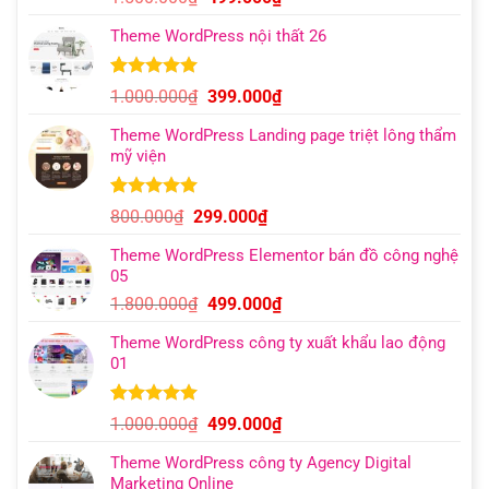
dựa trên
gốc
hiện
đánh giá
Theme WordPress nội thất 26
là:
tại
1.500.000₫.
là:
499.000₫.
5.00
11
trên 5
Giá
Giá
1.000.000
₫
399.000
₫
dựa trên
gốc
hiện
đánh giá
Theme WordPress Landing page triệt lông thẩm
là:
tại
mỹ viện
1.000.000₫.
là:
399.000₫.
5.00
10
trên 5
Giá
Giá
800.000
₫
299.000
₫
dựa trên
gốc
hiện
đánh giá
Theme WordPress Elementor bán đồ công nghệ
là:
tại
05
800.000₫.
là:
Giá
Giá
1.800.000
₫
499.000
₫
299.000₫.
gốc
hiện
Theme WordPress công ty xuất khẩu lao động
là:
tại
01
1.800.000₫.
là:
499.000₫.
5.00
6
trên 5
Giá
Giá
1.000.000
₫
499.000
₫
dựa trên
gốc
hiện
đánh giá
Theme WordPress công ty Agency Digital
là:
tại
Marketing Online