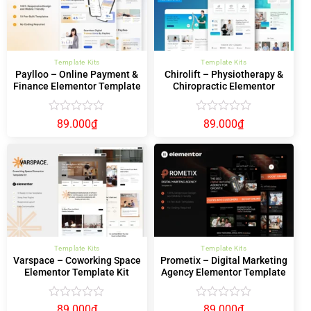
Template Kits
Template Kits
Paylloo – Online Payment &
Chirolift – Physiotherapy &
Finance Elementor Template
Chiropractic Elementor
Kit
Template Kit
Được
Được
89.000
₫
89.000
₫
xếp
xếp
hạng
hạng
0
0
5
5
sao
sao
Template Kits
Template Kits
Varspace – Coworking Space
Prometix – Digital Marketing
Elementor Template Kit
Agency Elementor Template
Kit
Được
Được
89.000
₫
89.000
₫