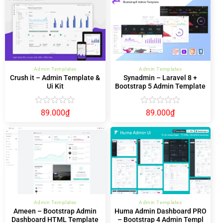
0
0
5
5
sao
sao
Admin Templates
Admin Templates
Crush it – Admin Template &
Synadmin – Laravel 8 +
Ui Kit
Bootstrap 5 Admin Template
Được
Được
89.000
₫
89.000
₫
xếp
xếp
hạng
hạng
0
0
5
5
sao
sao
Admin Templates
Admin Templates
Ameen – Bootstrap Admin
Huma Admin Dashboard PRO
Dashboard HTML Template
– Bootstrap 4 Admin Templ