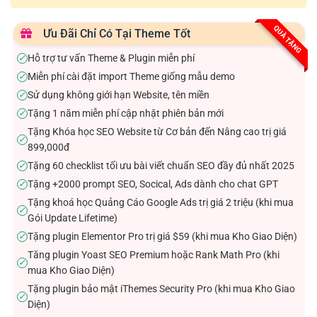
QUÀ TẶNG
Ưu Đãi Chỉ Có Tại Theme Tốt
Hỗ trợ tư vấn Theme & Plugin miễn phí
✓
Miễn phí cài đặt import Theme giống mẫu demo
✓
Sử dụng không giới hạn Website, tên miền
✓
Tặng 1 năm miễn phí cập nhật phiên bản mới
✓
Tặng Khóa học SEO Website từ Cơ bản đến Nâng cao trị giá
✓
899,000đ
Tặng 60 checklist tối ưu bài viết chuẩn SEO đầy đủ nhất 2025
✓
Tặng +2000 prompt SEO, Socical, Ads dành cho chat GPT
✓
Tặng khoá học Quảng Cáo Google Ads trị giá 2 triệu (khi mua
✓
Gói Update Lifetime)
Tặng plugin Elementor Pro trị giá $59 (khi mua Kho Giao Diện)
✓
Tăng plugin Yoast SEO Premium hoặc Rank Math Pro (khi
✓
mua Kho Giao Diện)
Tặng plugin bảo mật iThemes Security Pro (khi mua Kho Giao
✓
Diện)