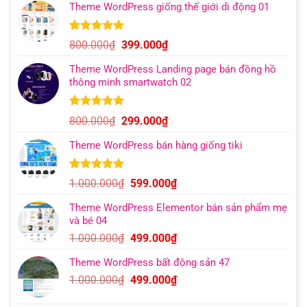
đánh giá
Theme WordPress giống thế giới di động 01
là:
tại
1.000.000₫.
là:
499.000₫.
5.00
13
trên 5
Giá
Giá
800.000
₫
399.000
₫
dựa trên
gốc
hiện
đánh giá
Theme WordPress Landing page bán đồng hồ
là:
tại
thông minh smartwatch 02
800.000₫.
là:
399.000₫.
5.00
10
trên 5
Giá
Giá
800.000
₫
299.000
₫
dựa trên
gốc
hiện
đánh giá
Theme WordPress bán hàng giống tiki
là:
tại
800.000₫.
là:
299.000₫.
5.00
11
trên 5
Giá
Giá
1.000.000
₫
599.000
₫
dựa trên
gốc
hiện
đánh giá
Theme WordPress Elementor bán sản phẩm mẹ
là:
tại
và bé 04
1.000.000₫.
là:
Giá
Giá
1.000.000
₫
499.000
₫
599.000₫.
gốc
hiện
Theme WordPress bất động sản 47
là:
tại
Giá
Giá
1.000.000
₫
499.000
₫
1.000.000₫.
là:
gốc
hiện
499.000₫.