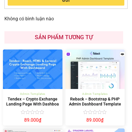
GỬI
Không có bình luận nào
SẢN PHẨM TƯƠNG TỰ
Admin Templates
Admin Templates
Tendex – Crypto Exchange
Reback – Bootstrap & PHP
Landing Page With Dashboa
Admin Dashboard Template
Được
Được
89.000
₫
89.000
₫
xếp
xếp
hạng
hạng