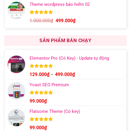
là:
tại
Theme wordpress bảo hiểm 02
1.000.000₫.
là:
499.000₫.
5.00
13
trên 5
Giá
Giá
1.000.000
₫
499.000
₫
dựa trên
gốc
hiện
đánh giá
là:
tại
1.000.000₫.
là:
SẢN PHẨM BÁN CHẠY
499.000₫.
Elementor Pro (Có Key) - Update tự động
Được xếp
Khoảng
129.000
₫
–
499.000
₫
hạng
4.93
giá:
5 sao
Yoast SEO Premium
từ
129.000₫
đến
Được xếp
99.000
₫
hạng
4.96
499.000₫
5 sao
Flatsome Theme (Có key)
Được xếp
99.000
₫
hạng
4.95