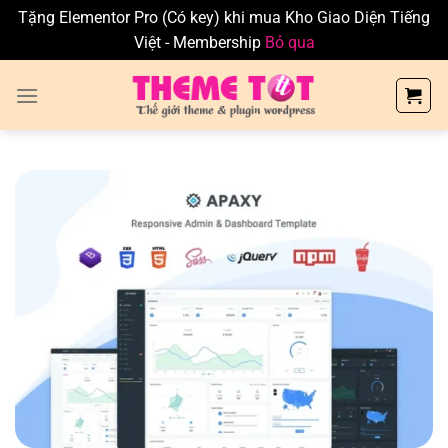
Tặng Elementor Pro (Có key) khi mua Kho Giao Diện Tiếng
Việt - Membership
Bỏ qua
Skip
to
content