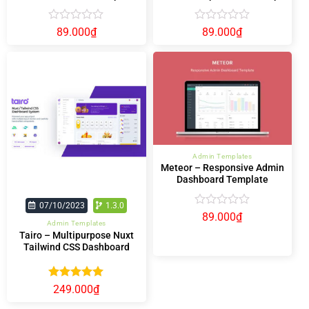
Được
Được
89.000
₫
89.000
₫
xếp
xếp
hạng
hạng
0
0
5
5
sao
sao
Admin Templates
Meteor – Responsive Admin
Dashboard Template
07/10/2023
1.3.0
Được
89.000
₫
Admin Templates
xếp
Tairo – Multipurpose Nuxt
hạng
Tailwind CSS Dashboard
0
System
5
sao
Được xếp
249.000
₫
hạng
5.00