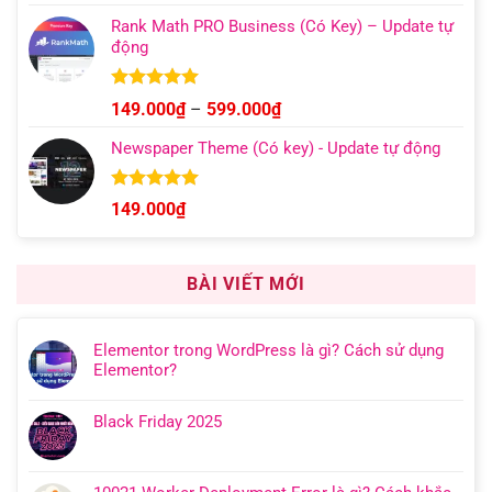
5 sao
Rank Math PRO Business (Có Key) – Update tự
động
Được xếp
Khoảng
149.000
₫
–
599.000
₫
hạng
5.00
giá:
5 sao
Newspaper Theme (Có key) - Update tự động
từ
149.000₫
đến
Được xếp
149.000
₫
hạng
4.92
599.000₫
5 sao
BÀI VIẾT MỚI
Elementor trong WordPress là gì? Cách sử dụng
Elementor?
Black Friday 2025