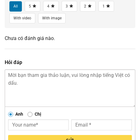
All
5
4
3
2
1
With video
With image
Chưa có đánh giá nào.
Hỏi đáp
Anh
Chị