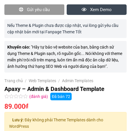
Gửi yêu cầu
Xem Demo
Nếu Theme & Plugin chưa được cập nhật, vui lòng gửi yêu cầu
cập nhật bản mới tại Fanpage Theme Tốt
Khuyến cáo:
"Hãy tự bảo vệ website của bạn, bằng cách sử
dụng Theme & Plugin sạch, rõ nguồn gốc... Nói không với theme
miễn phí trôi nổi trên mạng, luôn tìm ẩn mã độc ăn cắp dữ liệu,
ảnh hưởng thứ hạng SEO Web và người dùng của bạn!".
Trang chủ
/
Web Templates
/
Admin Templates
Apaxy – Admin & Dashboard Template
(đánh giá)
Đã bán
72
Được
89.000
₫
xếp
hạng
0.0
Lưu ý:
Đây không phải Theme Templates dành cho
5
WordPress
sao