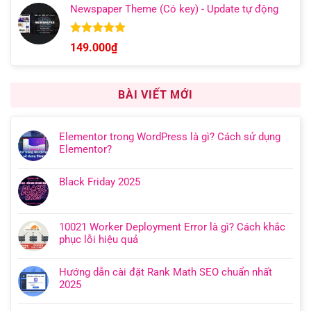
5 sao
Newspaper Theme (Có key) - Update tự động
từ
149.000₫
đến
Được xếp
149.000
₫
hạng
4.92
599.000₫
5 sao
BÀI VIẾT MỚI
Elementor trong WordPress là gì? Cách sử dụng
Elementor?
Black Friday 2025
10021 Worker Deployment Error là gì? Cách khắc
phục lỗi hiệu quả
Hướng dẫn cài đặt Rank Math SEO chuẩn nhất
2025