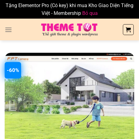
Tặng Elementor Pro (Có key) khi mua Kho Giao Diện Tiếng
Việt - Membership
Bỏ qua
Skip
to
content
-60%