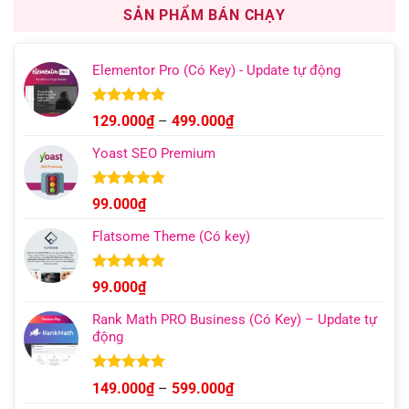
1.000.000₫.
là:
SẢN PHẨM BÁN CHẠY
499.000₫.
Elementor Pro (Có Key) - Update tự động
Được xếp
Khoảng
129.000
₫
–
499.000
₫
hạng
4.93
giá:
5 sao
Yoast SEO Premium
từ
129.000₫
đến
Được xếp
99.000
₫
hạng
4.96
499.000₫
5 sao
Flatsome Theme (Có key)
Được xếp
99.000
₫
hạng
4.95
5 sao
Rank Math PRO Business (Có Key) – Update tự
động
Được xếp
Khoảng
149.000
₫
–
599.000
₫
hạng
5.00
giá: