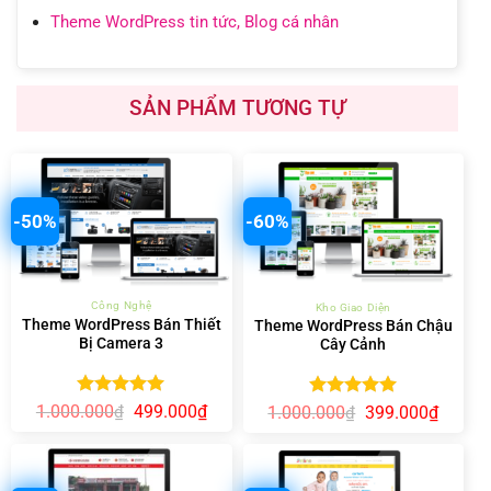
Theme WordPress tin tức, Blog cá nhân
SẢN PHẨM TƯƠNG TỰ
-50%
-60%
Công Nghệ
Kho Giao Diện
Theme WordPress Bán Thiết
Theme WordPress Bán Chậu
Bị Camera 3
Cây Cảnh
Được xếp
Giá
Giá
1.000.000
499.000
₫
Được xếp
Giá
Giá
₫
1.000.000
399.000
₫
₫
gốc
hiện
hạng
5.00
gốc
hiện
hạng
5.00
là:
tại
là:
tại
5 sao
5 sao
1.000.000₫.
là:
1.000.000₫.
là:
499.000₫.
399.00