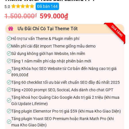
Đã bán
144
5.0
5.0
3
trên 5
1.500.000
Giá
599.000
₫
Giá
₫
dựa trên
gốc
hiện
đánh giá
là:
tại
1.500.000₫.
là:
QUÀ TẶNG
Ưu Đãi Chỉ Có Tại Theme Tốt
599.000₫.
Hỗ trợ tư vấn Theme & Plugin miễn phí
✓
Miễn phí cài đặt import Theme giống mẫu demo
✓
Sử dụng không giới hạn Website, tên miền
✓
Tặng 1 năm miễn phí cập nhật phiên bản mới
✓
Tặng Khóa học SEO Website từ Cơ bản đến Nâng cao trị giá
✓
899,000đ
Tặng 60 checklist tối ưu bài viết chuẩn SEO đầy đủ nhất 2025
✓
Tặng +2000 prompt SEO, Socical, Ads dành cho chat GPT
✓
Tặng khoá học Quảng Cáo Google Ads trị giá 2 triệu (khi mua
✓
Gói Update Lifetime)
Tặng plugin Elementor Pro trị giá $59 (khi mua Kho Giao Diện)
✓
Tăng plugin Yoast SEO Premium hoặc Rank Math Pro (khi
✓
mua Kho Giao Diện)