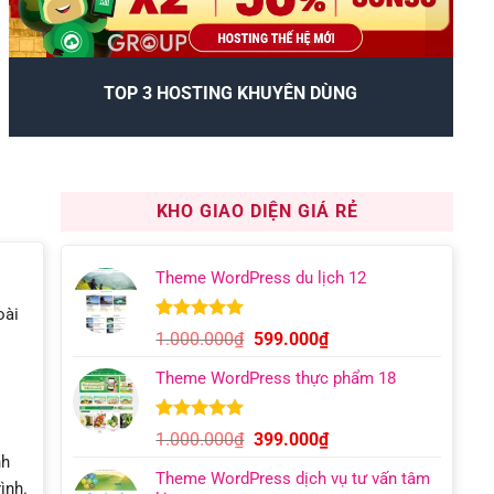
TOP 3 HOSTING KHUYÊN DÙNG
KHO GIAO DIỆN GIÁ RẺ
Theme WordPress du lịch 12
oài
5.00
9
trên 5
Giá
Giá
1.000.000
₫
599.000
₫
dựa trên
gốc
hiện
đánh giá
Theme WordPress thực phẩm 18
là:
tại
1.000.000₫.
là:
599.000₫.
5.00
6
trên 5
Giá
Giá
1.000.000
₫
399.000
₫
dựa trên
gốc
hiện
nh
đánh giá
Theme WordPress dịch vụ tư vấn tâm
là:
tại
ình.