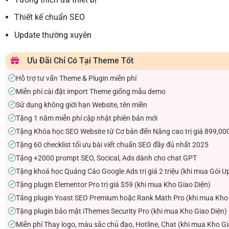
Thiết kế chuẩn SEO
Update thường xuyên
Ưu Đãi Chỉ Có Tại Theme Tốt
Hỗ trợ tư vấn Theme & Plugin miễn phí
✓
Miễn phí cài đặt import Theme giống mẫu demo
✓
Sử dụng không giới hạn Website, tên miền
✓
Tặng 1 năm miễn phí cập nhật phiên bản mới
✓
Tặng Khóa học SEO Website từ Cơ bản đến Nâng cao trị giá 899,00
✓
Tặng 60 checklist tối ưu bài viết chuẩn SEO đầy đủ nhất 2025
✓
Tặng +2000 prompt SEO, Socical, Ads dành cho chat GPT
✓
Tặng khoá học Quảng Cáo Google Ads trị giá 2 triệu (khi mua Gói U
✓
Tặng plugin Elementor Pro trị giá $59 (khi mua Kho Giao Diện)
✓
Tăng plugin Yoast SEO Premium hoặc Rank Math Pro (khi mua Kho 
✓
Tặng plugin bảo mật iThemes Security Pro (khi mua Kho Giao Diện)
✓
Miễn phí Thay logo, màu sắc chủ đạo, Hotline, Chat (khi mua Kho Gi
✓