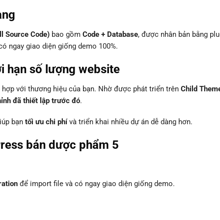
àng
ll Source Code)
bao gồm
Code + Database
, được nhân bản bằng plu
à có ngay giao diện giống demo 100%.
ới hạn số lượng website
hợp với thương hiệu của bạn. Nhờ được phát triển trên
Child Them
nh đã thiết lập trước đó
.
giúp bạn
tối ưu chi phí
và triển khai nhiều dự án dễ dàng hơn.
ress bán dược phẩm 5
ration
để import file và có ngay giao diện giống demo.