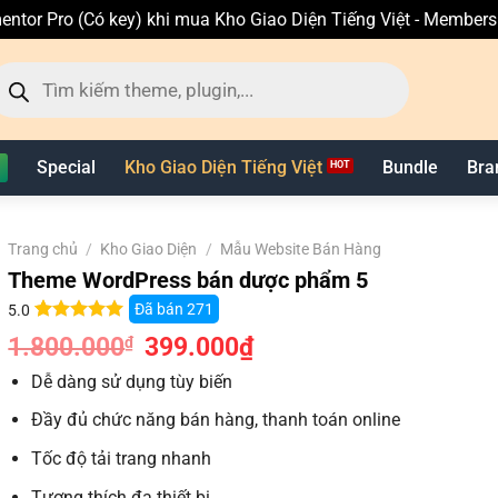
entor Pro (Có key) khi mua Kho Giao Diện Tiếng Việt - Member
ìm
ếm
n
hẩm
Special
Kho Giao Diện Tiếng Việt
Bundle
Bra
Trang chủ
/
Kho Giao Diện
/
Mẫu Website Bán Hàng
Theme WordPress bán dược phẩm 5
Đã bán
271
5.0
5.0
4
trên 5
1.800.000
Giá
399.000
₫
Giá
₫
dựa trên
gốc
hiện
đánh giá
là:
tại
Dễ dàng sử dụng tùy biến
1.800.000₫.
là:
399.000₫.
Đầy đủ chức năng bán hàng, thanh toán online
Tốc độ tải trang nhanh
Tương thích đa thiết bị