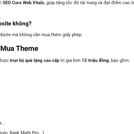
ẩn
SEO Core Web Vitals
, giúp tăng tốc độ tải trang và đạt điểm cao t
bsite không?
website mà không cần mua thêm giấy phép.
i Mua Theme
 được
trọn bộ quà tặng cao cấp
trị giá hơn
15 triệu đồng
, bao gồm:
...
um, Rank Math Pro...)