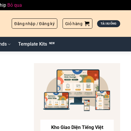
ship
Bỏ qua
Đăng nhập / Đăng ký
Giỏ hàng
TẢI XUỐNG
nds
Template Kits
Kho Giao Diện Tiếng Việt