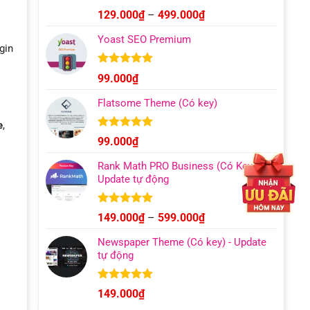
Được xếp
Khoảng
129.000
₫
–
499.000
₫
hạng
4.93
giá:
5 sao
Yoast SEO Premium
từ
gin
129.000₫
đến
Được xếp
99.000
₫
hạng
4.96
499.000₫
5 sao
Flatsome Theme (Có key)
e
,
Được xếp
99.000
₫
hạng
4.95
5 sao
Rank Math PRO Business (Có Key) –
Update tự động
Được xếp
Khoảng
149.000
₫
–
599.000
₫
hạng
5.00
giá:
5 sao
Newspaper Theme (Có key) - Update
từ
tự động
149.000₫
đến
599.000₫
Được xếp
149.000
₫
hạng
4.92