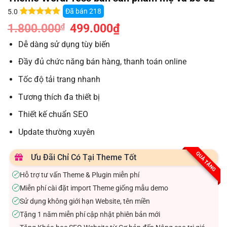
Đã bán
218
5.0
5.0
6
trên 5
1.800.000
Giá
499.000
₫
Giá
₫
dựa trên
gốc
hiện
đánh giá
là:
tại
Dễ dàng sử dụng tùy biến
1.800.000₫.
là:
499.000₫.
Đầy đủ chức năng bán hàng, thanh toán online
Tốc độ tải trang nhanh
Tương thích đa thiết bị
Thiết kế chuẩn SEO
Update thường xuyên
QUÀ TẶNG
Ưu Đãi Chỉ Có Tại Theme Tốt
Hỗ trợ tư vấn Theme & Plugin miễn phí
✓
Miễn phí cài đặt import Theme giống mẫu demo
✓
Sử dụng không giới hạn Website, tên miền
✓
Tặng 1 năm miễn phí cập nhật phiên bản mới
✓