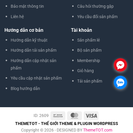
Bảo mật thông tin
Câu hỏi thường gặp
Liên hệ
Yêu cầu đổi sản phẩm
Hướng dẫn cơ bản
Tài khoản
Hướng dẫn kỹ thuật
Sản phẩm lẻ
Hướng dẫn tải sản phẩm
Bộ sản phẩm
Hướng dẫn cập nhật sản
Membership
.
phẩm
Giỏ hàng
Yêu cầu cập nhật sản phẩm
Tải sản phẩm
.
Blog hướng dẫn
ID: 2609
THEMETOT - THẾ GIỚI THEME & PLUGIN WORDPRESS
Copyright © 2026 - DESIGNED BY
ThemeTOT.com