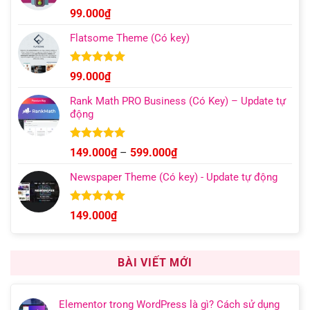
đến
Được xếp
99.000
₫
hạng
4.96
499.000₫
5 sao
Flatsome Theme (Có key)
Được xếp
99.000
₫
hạng
4.95
5 sao
Rank Math PRO Business (Có Key) – Update tự
động
Được xếp
Khoảng
149.000
₫
–
599.000
₫
hạng
5.00
giá:
5 sao
Newspaper Theme (Có key) - Update tự động
từ
149.000₫
đến
Được xếp
149.000
₫
hạng
4.92
599.000₫
5 sao
BÀI VIẾT MỚI
Elementor trong WordPress là gì? Cách sử dụng