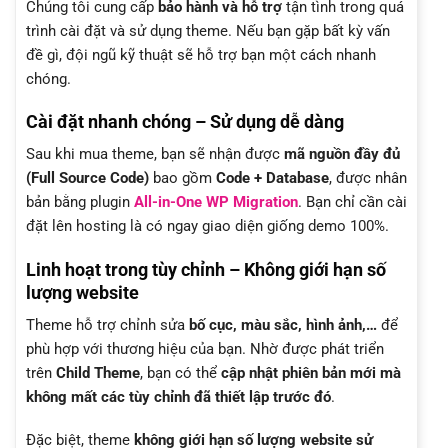
Chúng tôi cung cấp
bảo hành và hỗ trợ
tận tình trong quá
trình cài đặt và sử dụng theme. Nếu bạn gặp bất kỳ vấn
đề gì, đội ngũ kỹ thuật sẽ hỗ trợ bạn một cách nhanh
chóng.
Cài đặt nhanh chóng – Sử dụng dễ dàng
Sau khi mua theme, bạn sẽ nhận được
mã nguồn đầy đủ
(Full Source Code)
bao gồm
Code + Database
, được nhân
bản bằng plugin
All-in-One WP Migration
. Bạn chỉ cần cài
đặt lên hosting là có ngay giao diện giống demo 100%.
Linh hoạt trong tùy chỉnh – Không giới hạn số
lượng website
Theme hỗ trợ chỉnh sửa
bố cục, màu sắc, hình ảnh,…
để
phù hợp với thương hiệu của bạn. Nhờ được phát triển
trên
Child Theme
, bạn có thể
cập nhật phiên bản mới mà
không mất các tùy chỉnh đã thiết lập trước đó
.
Đặc biệt, theme
không giới hạn số lượng website sử