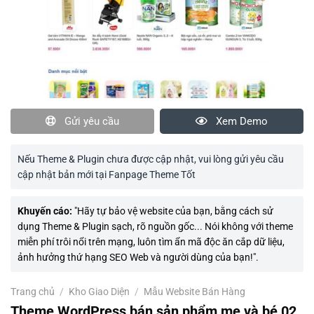
Gửi yêu cầu
Xem Demo
Nếu Theme & Plugin chưa được cập nhật, vui lòng gửi yêu cầu
cập nhật bản mới tại Fanpage Theme Tốt
Khuyến cáo:
"Hãy tự bảo vệ website của bạn, bằng cách sử
dụng Theme & Plugin sạch, rõ nguồn gốc... Nói không với theme
miễn phí trôi nổi trên mạng, luôn tìm ẩn mã độc ăn cắp dữ liệu,
ảnh hưởng thứ hạng SEO Web và người dùng của bạn!".
Trang chủ
/
Kho Giao Diện
/
Mẫu Website Bán Hàng
Theme WordPress bán sản phẩm mẹ và bé 02