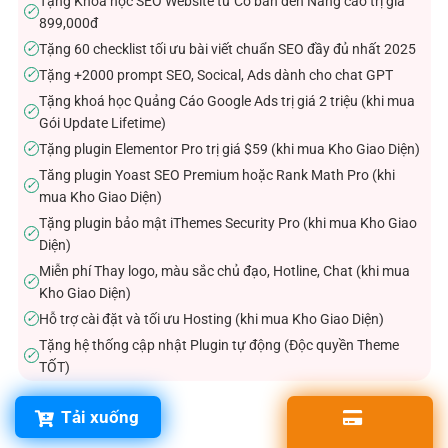
Tặng Khóa học SEO Website từ Cơ bản đến Nâng cao trị giá
✓
899,000đ
Tặng 60 checklist tối ưu bài viết chuẩn SEO đầy đủ nhất 2025
✓
Tặng +2000 prompt SEO, Socical, Ads dành cho chat GPT
✓
Tặng khoá học Quảng Cáo Google Ads trị giá 2 triệu (khi mua
✓
Gói Update Lifetime)
Tặng plugin Elementor Pro trị giá $59 (khi mua Kho Giao Diện)
✓
Tăng plugin Yoast SEO Premium hoặc Rank Math Pro (khi
✓
mua Kho Giao Diện)
Tặng plugin bảo mật iThemes Security Pro (khi mua Kho Giao
✓
Diện)
Miễn phí Thay logo, màu sắc chủ đạo, Hotline, Chat (khi mua
✓
Kho Giao Diện)
Hỗ trợ cài đặt và tối ưu Hosting (khi mua Kho Giao Diện)
✓
Tặng hệ thống cập nhật Plugin tự động (Độc quyền Theme
✓
TỐT)
Tải xuống