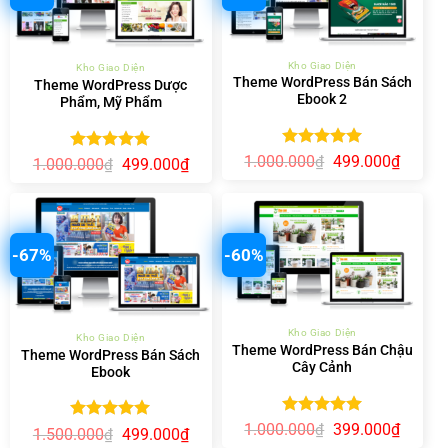
Kho Giao Diện
Kho Giao Diện
Theme WordPress Bán Sách
Theme WordPress Dược
Ebook 2
Phẩm, Mỹ Phẩm
Được xếp
Giá
Giá
1.000.000
499.000
₫
₫
Được xếp
Giá
Giá
1.000.000
499.000
₫
₫
gốc
hiện
hạng
5.00
gốc
hiện
hạng
5.00
là:
tại
5 sao
là:
tại
5 sao
1.000.000₫.
là:
1.000.000₫.
là:
499.00
499.000₫.
-67%
-60%
Kho Giao Diện
Kho Giao Diện
Theme WordPress Bán Chậu
Theme WordPress Bán Sách
Cây Cảnh
Ebook
Được xếp
Giá
Giá
1.000.000
399.000
₫
₫
Được xếp
Giá
Giá
1.500.000
499.000
₫
₫
gốc
hiện
hạng
5.00
gốc
hiện
hạng
5.00