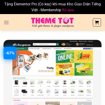
Tặng Elementor Pro (Có key) khi mua Kho Giao Diện Tiếng
Việt - Membership
Bỏ qua
Skip
to
content
-67%