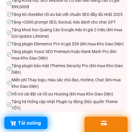
Tặng Khóa học SEO Website từ Cơ bản đến Nâng cao trị giá
✓
899,000đ
Tặng 60 checklist tối ưu bài viết chuẩn SEO đầy đủ nhất 2025
✓
Tặng +2000 prompt SEO, Socical, Ads dành cho chat GPT
✓
Tặng khoá học Quảng Cáo Google Ads trị giá 2 triệu (khi mua
✓
Gói Update Lifetime)
Tặng plugin Elementor Pro trị giá $59 (khi mua Kho Giao Diện)
✓
Tăng plugin Yoast SEO Premium hoặc Rank Math Pro (khi
✓
mua Kho Giao Diện)
Tặng plugin bảo mật iThemes Security Pro (khi mua Kho Giao
✓
Diện)
Miễn phí Thay logo, màu sắc chủ đạo, Hotline, Chat (khi mua
✓
Kho Giao Diện)
Hỗ trợ cài đặt và tối ưu Hosting (khi mua Kho Giao Diện)
✓
Tặng hệ thống cập nhật Plugin tự động (Độc quyền Theme
✓
TỐT)
Tải xuống