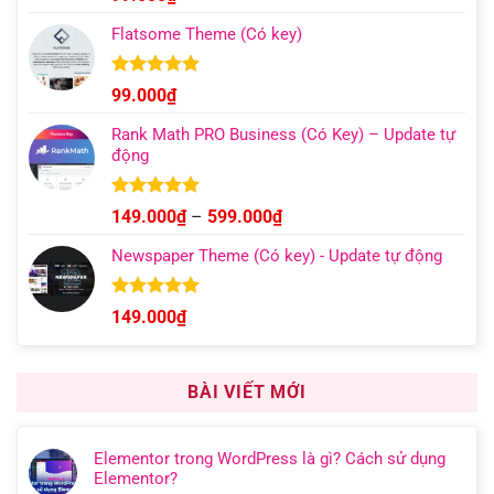
hạng
4.96
499.000₫
5 sao
Flatsome Theme (Có key)
Được xếp
99.000
₫
hạng
4.95
5 sao
Rank Math PRO Business (Có Key) – Update tự
động
Được xếp
Khoảng
149.000
₫
–
599.000
₫
hạng
5.00
giá:
5 sao
Newspaper Theme (Có key) - Update tự động
từ
149.000₫
đến
Được xếp
149.000
₫
hạng
4.92
599.000₫
5 sao
BÀI VIẾT MỚI
Elementor trong WordPress là gì? Cách sử dụng
Elementor?