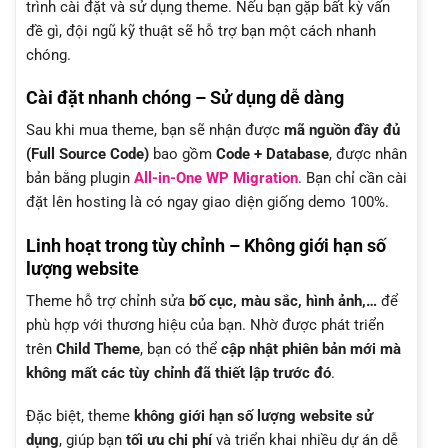
trình cài đặt và sử dụng theme. Nếu bạn gặp bất kỳ vấn
đề gì, đội ngũ kỹ thuật sẽ hỗ trợ bạn một cách nhanh
chóng.
Cài đặt nhanh chóng – Sử dụng dễ dàng
Sau khi mua theme, bạn sẽ nhận được
mã nguồn đầy đủ
(Full Source Code)
bao gồm
Code + Database
, được nhân
bản bằng plugin
All-in-One WP Migration
. Bạn chỉ cần cài
đặt lên hosting là có ngay giao diện giống demo 100%.
Linh hoạt trong tùy chỉnh – Không giới hạn số
lượng website
Theme hỗ trợ chỉnh sửa
bố cục, màu sắc, hình ảnh,…
để
phù hợp với thương hiệu của bạn. Nhờ được phát triển
trên
Child Theme
, bạn có thể
cập nhật phiên bản mới mà
không mất các tùy chỉnh đã thiết lập trước đó
.
Đặc biệt, theme
không giới hạn số lượng website sử
dụng
, giúp bạn
tối ưu chi phí
và triển khai nhiều dự án dễ