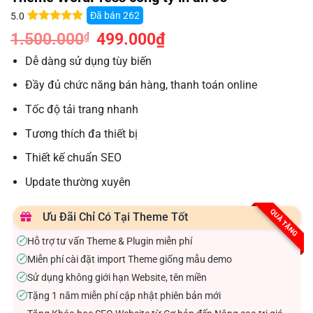
Đã bán
262
5.0
5.0
10
trên 5
1.500.000
Giá
499.000
₫
Giá
₫
dựa trên
gốc
hiện
đánh giá
là:
tại
Dễ dàng sử dụng tùy biến
1.500.000₫.
là:
499.000₫.
Đầy đủ chức năng bán hàng, thanh toán online
Tốc độ tải trang nhanh
Tương thích đa thiết bị
Thiết kế chuẩn SEO
Update thường xuyên
QUÀ TẶNG
Ưu Đãi Chỉ Có Tại Theme Tốt
Hỗ trợ tư vấn Theme & Plugin miễn phí
✓
Miễn phí cài đặt import Theme giống mẫu demo
✓
Sử dụng không giới hạn Website, tên miền
✓
Tặng 1 năm miễn phí cập nhật phiên bản mới
✓