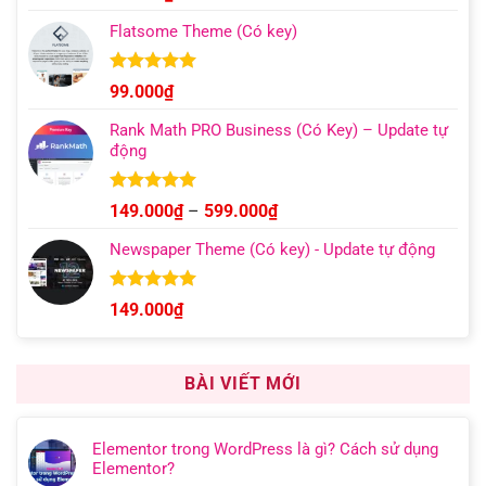
hạng
4.96
499.000₫
5 sao
Flatsome Theme (Có key)
Được xếp
99.000
₫
hạng
4.95
5 sao
Rank Math PRO Business (Có Key) – Update tự
động
Được xếp
Khoảng
149.000
₫
–
599.000
₫
hạng
5.00
giá:
5 sao
Newspaper Theme (Có key) - Update tự động
từ
149.000₫
đến
Được xếp
149.000
₫
hạng
4.92
599.000₫
5 sao
BÀI VIẾT MỚI
Elementor trong WordPress là gì? Cách sử dụng
Elementor?