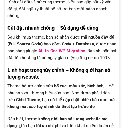
trình cài đặt và sử dụng theme. Nếu bạn gặp bất kỳ vấn
đề gì, đội ngũ kỹ thuật sẽ hỗ trợ bạn một cách nhanh
chóng.
Cài đặt nhanh chóng – Sử dụng dễ dàng
Sau khi mua theme, bạn sẽ nhận được
mã nguồn đầy đủ
(Full Source Code)
bao gồm
Code + Database
, được nhân
bản bằng plugin
All-in-One WP Migration
. Bạn chỉ cần cài
đặt lên hosting là có ngay giao diện giống demo 100%.
Linh hoạt trong tùy chỉnh – Không giới hạn số
lượng website
Theme hỗ trợ chỉnh sửa
bố cục, màu sắc, hình ảnh,…
để
phù hợp với thương hiệu của bạn. Nhờ được phát triển
trên
Child Theme
, bạn có thể
cập nhật phiên bản mới mà
không mất các tùy chỉnh đã thiết lập trước đó
.
Đặc biệt, theme
không giới hạn số lượng website sử
dụng
, giúp bạn
tối ưu chi phí
và triển khai nhiều dự án dễ