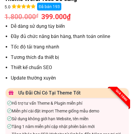
Đã bán
193
5.0
5.0
6
trên 5
1.800.000
Giá
399.000
₫
Giá
₫
dựa trên
gốc
hiện
đánh giá
là:
tại
Dễ dàng sử dụng tùy biến
1.800.000₫.
là:
399.000₫.
Đầy đủ chức năng bán hàng, thanh toán online
Tốc độ tải trang nhanh
Tương thích đa thiết bị
Thiết kế chuẩn SEO
Update thường xuyên
QUÀ TẶNG
Ưu Đãi Chỉ Có Tại Theme Tốt
Hỗ trợ tư vấn Theme & Plugin miễn phí
✓
Miễn phí cài đặt import Theme giống mẫu demo
✓
Sử dụng không giới hạn Website, tên miền
✓
Tặng 1 năm miễn phí cập nhật phiên bản mới
✓