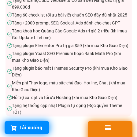
Tặng Khóa học SEO Website từ Cơ bản đến Nâng cao trị giá
✓
899,000đ
Tặng 60 checklist tối ưu bài viết chuẩn SEO đầy đủ nhất 2025
✓
Tặng +2000 prompt SEO, Socical, Ads dành cho chat GPT
✓
Tặng khoá học Quảng Cáo Google Ads trị giá 2 triệu (khi mua
✓
Gói Update Lifetime)
Tặng plugin Elementor Pro trị giá $59 (khi mua Kho Giao Diện)
✓
Tăng plugin Yoast SEO Premium hoặc Rank Math Pro (khi
✓
mua Kho Giao Diện)
Tặng plugin bảo mật iThemes Security Pro (khi mua Kho Giao
✓
Diện)
Miễn phí Thay logo, màu sắc chủ đạo, Hotline, Chat (khi mua
✓
Kho Giao Diện)
Hỗ trợ cài đặt và tối ưu Hosting (khi mua Kho Giao Diện)
✓
Tặng hệ thống cập nhật Plugin tự động (Độc quyền Theme
✓
TỐT)
Tải xuống