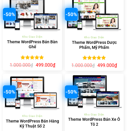
1.000.000₫.
là:
499.00
499.000₫.
-50%
-50%
Kho Giao Diện
Kho Giao Diện
Theme WordPress Bán Bàn
Theme WordPress Dược
Ghế
Phẩm, Mỹ Phẩm
Được xếp
Giá
Giá
1.000.000
499.000
₫
Được xếp
Giá
Giá
₫
1.000.000
499.000
₫
₫
gốc
hiện
hạng
5.00
gốc
hiện
hạng
5.00
là:
tại
là:
tại
5 sao
5 sao
1.000.000₫.
là:
1.000.000₫.
là:
499.000₫.
499.00
-50%
-50%
Kho Giao Diện
Kho Giao Diện
Theme WordPress Bán Xe Ô
Theme WordPress Bán Hàng
Tô 2
Kỹ Thuật Số 2