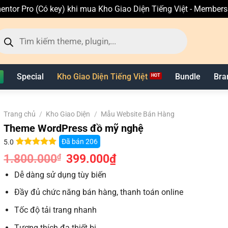
entor Pro (Có key) khi mua Kho Giao Diện Tiếng Việt - Member
ìm
ếm
n
hẩm
Special
Kho Giao Diện Tiếng Việt
Bundle
Bra
Trang chủ
/
Kho Giao Diện
/
Mẫu Website Bán Hàng
Theme WordPress đồ mỹ nghệ
Đã bán
206
5.0
5.0
11
trên 5
1.800.000
Giá
399.000
₫
Giá
₫
dựa trên
gốc
hiện
đánh giá
là:
tại
Dễ dàng sử dụng tùy biến
1.800.000₫.
là:
399.000₫.
Đầy đủ chức năng bán hàng, thanh toán online
Tốc độ tải trang nhanh
Tương thích đa thiết bị