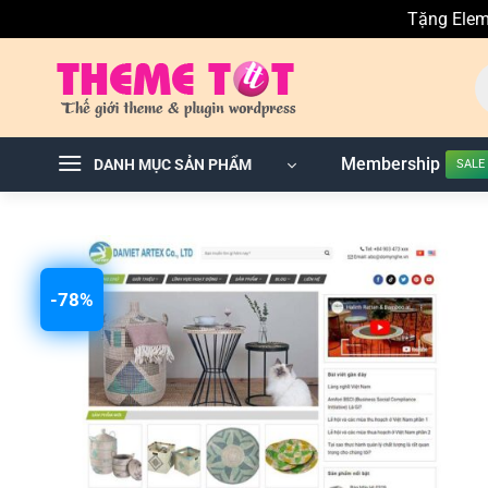
Tặng Elem
Skip
T
to
ki
sả
content
p
Membership
DANH MỤC SẢN PHẨM
-78%