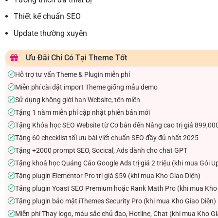
Thiết kế chuẩn SEO
Update thường xuyên
Ưu Đãi Chỉ Có Tại Theme Tốt
Hỗ trợ tư vấn Theme & Plugin miễn phí
✓
Miễn phí cài đặt import Theme giống mẫu demo
✓
Sử dụng không giới hạn Website, tên miền
✓
Tặng 1 năm miễn phí cập nhật phiên bản mới
✓
Tặng Khóa học SEO Website từ Cơ bản đến Nâng cao trị giá 899,00
✓
Tặng 60 checklist tối ưu bài viết chuẩn SEO đầy đủ nhất 2025
✓
Tặng +2000 prompt SEO, Socical, Ads dành cho chat GPT
✓
Tặng khoá học Quảng Cáo Google Ads trị giá 2 triệu (khi mua Gói U
✓
Tặng plugin Elementor Pro trị giá $59 (khi mua Kho Giao Diện)
✓
Tăng plugin Yoast SEO Premium hoặc Rank Math Pro (khi mua Kho 
✓
Tặng plugin bảo mật iThemes Security Pro (khi mua Kho Giao Diện)
✓
Miễn phí Thay logo, màu sắc chủ đạo, Hotline, Chat (khi mua Kho Gi
✓