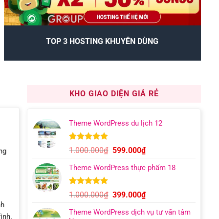
TOP 3 HOSTING KHUYÊN DÙNG
KHO GIAO DIỆN GIÁ RẺ
Theme WordPress du lịch 12
5.00
9
trên 5
Giá
Giá
1.000.000
₫
599.000
₫
ng
dựa trên
gốc
hiện
đánh giá
Theme WordPress thực phẩm 18
là:
tại
1.000.000₫.
là:
599.000₫.
5.00
6
trên 5
Giá
Giá
1.000.000
₫
399.000
₫
dựa trên
gốc
hiện
nh
đánh giá
Theme WordPress dịch vụ tư vấn tâm
là:
tại
ình.