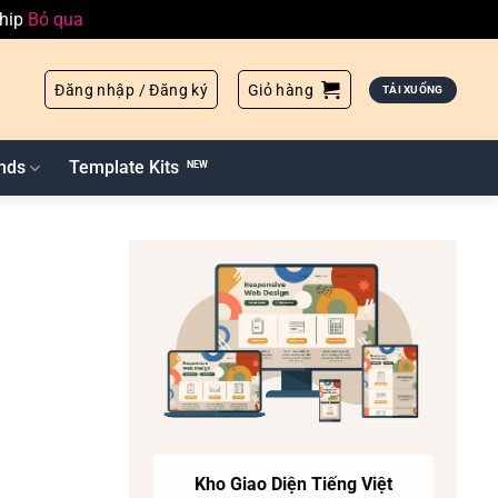
ship
Bỏ qua
Đăng nhập / Đăng ký
Giỏ hàng
TẢI XUỐNG
nds
Template Kits
Kho Giao Diện Tiếng Việt