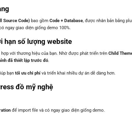
àng
ll Source Code)
bao gồm
Code + Database
, được nhân bản bằng plu
à có ngay giao diện giống demo 100%.
ới hạn số lượng website
hợp với thương hiệu của bạn. Nhờ được phát triển trên
Child Them
nh đã thiết lập trước đó
.
giúp bạn
tối ưu chi phí
và triển khai nhiều dự án dễ dàng hơn.
ress đồ mỹ nghệ
ration
để import file và có ngay giao diện giống demo.