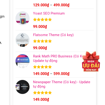
Được xếp
Khoảng
129.000
₫
–
499.000
₫
hạng
4.93
giá:
5 sao
Yoast SEO Premium
từ
gin
129.000₫
đến
Được xếp
99.000
₫
hạng
4.96
499.000₫
5 sao
Flatsome Theme (Có key)
e
,
Được xếp
99.000
₫
hạng
4.95
5 sao
Rank Math PRO Business (Có Key) –
Update tự động
Được xếp
Khoảng
149.000
₫
–
599.000
₫
hạng
5.00
giá:
5 sao
Newspaper Theme (Có key) - Update
từ
tự động
149.000₫
đến
599.000₫
Được xếp
149.000
₫
hạng
4.92