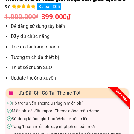
Đã bán
305
5.0
5.0
7
trên 5
1.000.000
Giá
399.000
₫
Giá
₫
dựa trên
gốc
hiện
đánh giá
là:
tại
Dễ dàng sử dụng tùy biến
1.000.000₫.
là:
399.000₫.
Đầy đủ chức năng
Tốc độ tải trang nhanh
Tương thích đa thiết bị
Thiết kế chuẩn SEO
Update thường xuyên
QUÀ TẶNG
Ưu Đãi Chỉ Có Tại Theme Tốt
Hỗ trợ tư vấn Theme & Plugin miễn phí
✓
Miễn phí cài đặt import Theme giống mẫu demo
✓
Sử dụng không giới hạn Website, tên miền
✓
Tặng 1 năm miễn phí cập nhật phiên bản mới
✓