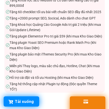
Tặng Khóa học SEO Website từ Cơ bản đến Nâng cao trị giá
✓
899,000đ
Tặng 60 checklist tối ưu bài viết chuẩn SEO đầy đủ nhất 2025
✓
Tặng +2000 prompt SEO, Socical, Ads dành cho chat GPT
✓
Tặng khoá học Quảng Cáo Google Ads trị giá 2 triệu (khi mua
✓
Gói Update Lifetime)
Tặng plugin Elementor Pro trị giá $59 (khi mua Kho Giao Diện)
✓
Tăng plugin Yoast SEO Premium hoặc Rank Math Pro (khi
✓
mua Kho Giao Diện)
Tặng plugin bảo mật iThemes Security Pro (khi mua Kho Giao
✓
Diện)
Miễn phí Thay logo, màu sắc chủ đạo, Hotline, Chat (khi mua
✓
Kho Giao Diện)
Hỗ trợ cài đặt và tối ưu Hosting (khi mua Kho Giao Diện)
✓
Tặng hệ thống cập nhật Plugin tự động (Độc quyền Theme
✓
TỐT)
Tải xuống