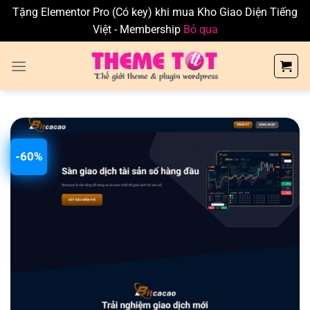
Tặng Elementor Pro (Có key) khi mua Kho Giao Diện Tiếng
Việt - Membership
Bỏ qua
Skip
to
content
-60%