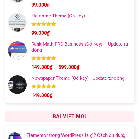
đến
Được xếp
99.000
₫
hạng
4.96
499.000₫
5 sao
Flatsome Theme (Có key)
Được xếp
99.000
₫
hạng
4.95
5 sao
Rank Math PRO Business (Có Key) – Update tự
động
Được xếp
Khoảng
149.000
₫
–
599.000
₫
hạng
5.00
giá:
5 sao
Newspaper Theme (Có key) - Update tự động
từ
149.000₫
đến
Được xếp
149.000
₫
hạng
4.92
599.000₫
5 sao
BÀI VIẾT MỚI
Elementor trong WordPress là gì? Cách sử dụng