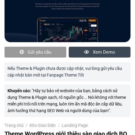
Gửi yêu cầu
Xem Demo
Nếu Theme & Plugin chưa được cập nhật, vui lòng gửi yêu cầu
cập nhật bản mới tại Fanpage Theme Tốt
Khuyến cáo:
"Hãy tự bảo vệ website của bạn, bằng cách sử
dụng Theme & Plugin sạch, rõ nguồn gốc... Nói không với theme
miễn phí trôi nổi trên mạng, luôn tìm ẩn mã độc ăn cắp dữ liệu,
ảnh hưởng thứ hạng SEO Web và người dùng của bạn!".
Trang chủ
/
Kho Giao Diện
/
Landing Page
Theme WordPress giới thiệu sàn giao dịch BO