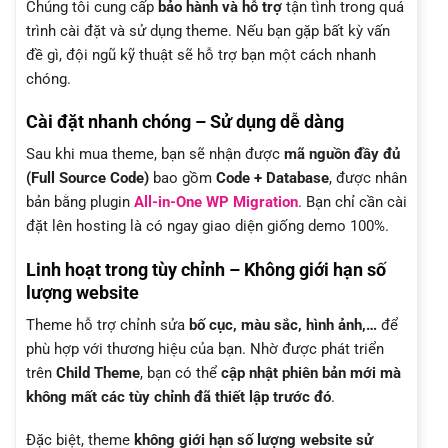
Chúng tôi cung cấp
bảo hành và hỗ trợ
tận tình trong quá
trình cài đặt và sử dụng theme. Nếu bạn gặp bất kỳ vấn
đề gì, đội ngũ kỹ thuật sẽ hỗ trợ bạn một cách nhanh
chóng.
Cài đặt nhanh chóng – Sử dụng dễ dàng
Sau khi mua theme, bạn sẽ nhận được
mã nguồn đầy đủ
(Full Source Code)
bao gồm
Code + Database
, được nhân
bản bằng plugin
All-in-One WP Migration
. Bạn chỉ cần cài
đặt lên hosting là có ngay giao diện giống demo 100%.
Linh hoạt trong tùy chỉnh – Không giới hạn số
lượng website
Theme hỗ trợ chỉnh sửa
bố cục, màu sắc, hình ảnh,…
để
phù hợp với thương hiệu của bạn. Nhờ được phát triển
trên
Child Theme
, bạn có thể
cập nhật phiên bản mới mà
không mất các tùy chỉnh đã thiết lập trước đó
.
Đặc biệt, theme
không giới hạn số lượng website sử