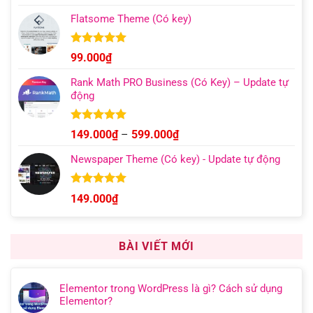
hạng
4.96
499.000₫
5 sao
Flatsome Theme (Có key)
Được xếp
99.000
₫
hạng
4.95
5 sao
Rank Math PRO Business (Có Key) – Update tự
động
Được xếp
Khoảng
149.000
₫
–
599.000
₫
hạng
5.00
giá:
5 sao
Newspaper Theme (Có key) - Update tự động
từ
149.000₫
đến
Được xếp
149.000
₫
hạng
4.92
599.000₫
5 sao
BÀI VIẾT MỚI
Elementor trong WordPress là gì? Cách sử dụng
Elementor?