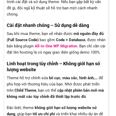
trình cài đặt và sử dụng theme. Nếu bạn gặp bất kỳ vấn
đề gì, đội ngũ kỹ thuật sẽ hỗ trợ bạn một cách nhanh
chóng.
Cài đặt nhanh chóng – Sử dụng dễ dàng
Sau khi mua theme, bạn sẽ nhận được
mã nguồn đầy đủ
(Full Source Code)
bao gồm
Code + Database
, được nhân
bản bằng plugin
All-in-One WP Migration
. Bạn chỉ cần cài
đặt lên hosting là có ngay giao diện giống demo 100%.
Linh hoạt trong tùy chỉnh – Không giới hạn số
lượng website
Theme hỗ trợ chỉnh sửa
bố cục, màu sắc, hình ảnh,…
để
phù hợp với thương hiệu của bạn. Nhờ được phát triển
trên
Child Theme
, bạn có thể
cập nhật phiên bản mới mà
không mất các tùy chỉnh đã thiết lập trước đó
.
Đặc biệt, theme
không giới hạn số lượng website sử
dụng
, giúp bạn
tối ưu chi phí
và triển khai nhiều dự án dễ