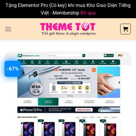
Tặng Elementor Pro (Có key) khi mua Kho Giao Diện Tiếng
Việt - Membership
Bỏ qua
Skip
to
content
-67%