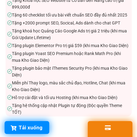
Tặng Khóa học SEO Website từ Cơ bản đến Nâng cao trị giá
✓
899,000đ
Tặng 60 checklist tối ưu bài viết chuẩn SEO đầy đủ nhất 2025
✓
Tặng +2000 prompt SEO, Socical, Ads dành cho chat GPT
✓
Tặng khoá học Quảng Cáo Google Ads trị giá 2 triệu (khi mua
✓
Gói Update Lifetime)
Tặng plugin Elementor Pro trị giá $59 (khi mua Kho Giao Diện)
✓
Tăng plugin Yoast SEO Premium hoặc Rank Math Pro (khi
✓
mua Kho Giao Diện)
Tặng plugin bảo mật iThemes Security Pro (khi mua Kho Giao
✓
Diện)
Miễn phí Thay logo, màu sắc chủ đạo, Hotline, Chat (khi mua
✓
Kho Giao Diện)
Hỗ trợ cài đặt và tối ưu Hosting (khi mua Kho Giao Diện)
✓
Tặng hệ thống cập nhật Plugin tự động (Độc quyền Theme
✓
TỐT)
Tải xuống