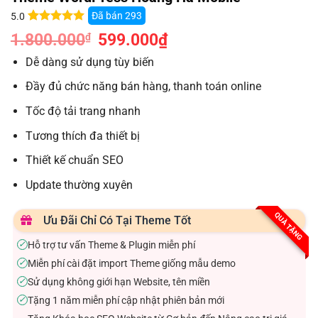
Đã bán
293
5.0
5.0
8
trên 5
1.800.000
Giá
599.000
₫
Giá
₫
dựa trên
gốc
hiện
đánh giá
là:
tại
Dễ dàng sử dụng tùy biến
1.800.000₫.
là:
599.000₫.
Đầy đủ chức năng bán hàng, thanh toán online
Tốc độ tải trang nhanh
Tương thích đa thiết bị
Thiết kế chuẩn SEO
Update thường xuyên
QUÀ TẶNG
Ưu Đãi Chỉ Có Tại Theme Tốt
Hỗ trợ tư vấn Theme & Plugin miễn phí
✓
Miễn phí cài đặt import Theme giống mẫu demo
✓
Sử dụng không giới hạn Website, tên miền
✓
Tặng 1 năm miễn phí cập nhật phiên bản mới
✓