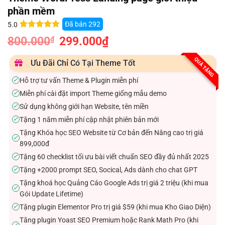
phần mềm
Đã bán
292
5.0
5.0
13
trên 5
800.000
Giá
299.000
₫
Giá
₫
dựa trên
gốc
hiện
đánh giá
là:
tại
800.000₫.
là:
QUÀ TẶNG
Ưu Đãi Chỉ Có Tại Theme Tốt
299.000₫.
Hỗ trợ tư vấn Theme & Plugin miễn phí
✓
Miễn phí cài đặt import Theme giống mẫu demo
✓
Sử dụng không giới hạn Website, tên miền
✓
Tặng 1 năm miễn phí cập nhật phiên bản mới
✓
Tặng Khóa học SEO Website từ Cơ bản đến Nâng cao trị giá
✓
899,000đ
Tặng 60 checklist tối ưu bài viết chuẩn SEO đầy đủ nhất 2025
✓
Tặng +2000 prompt SEO, Socical, Ads dành cho chat GPT
✓
Tặng khoá học Quảng Cáo Google Ads trị giá 2 triệu (khi mua
✓
Gói Update Lifetime)
Tặng plugin Elementor Pro trị giá $59 (khi mua Kho Giao Diện)
✓
Tăng plugin Yoast SEO Premium hoặc Rank Math Pro (khi