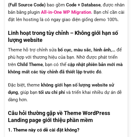
(Full Source Code)
bao gồm
Code + Database
, được nhân
bản bằng plugin
All-in-One WP Migration
. Bạn chỉ cần cài
đặt lên hosting là có ngay giao diện giống demo 100%.
Linh hoạt trong tùy chỉnh – Không giới hạn số
lượng website
Theme hỗ trợ chỉnh sửa
bố cục, màu sắc, hình ảnh,…
để
phù hợp với thương hiệu của bạn. Nhờ được phát triển
trên
Child Theme
, bạn có thể
cập nhật phiên bản mới mà
không mất các tùy chỉnh đã thiết lập trước đó
.
Đặc biệt, theme
không giới hạn số lượng website sử
dụng
, giúp bạn
tối ưu chi phí
và triển khai nhiều dự án dễ
dàng hơn.
Câu hỏi thường gặp về Theme WordPress
Landing page giới thiệu phần mềm
1. Theme này có dễ cài đặt không?