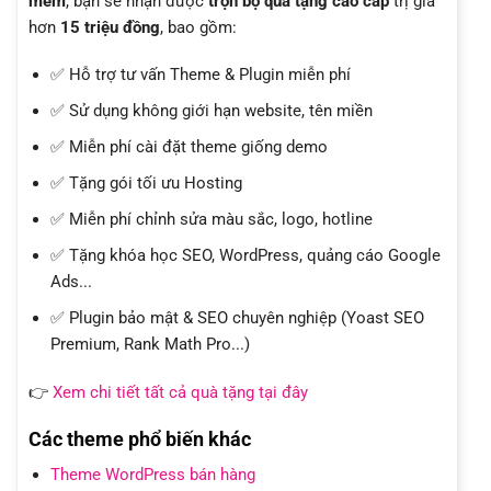
mềm
, bạn sẽ nhận được
trọn bộ quà tặng cao cấp
trị giá
hơn
15 triệu đồng
, bao gồm:
✅ Hỗ trợ tư vấn Theme & Plugin miễn phí
✅ Sử dụng không giới hạn website, tên miền
✅ Miễn phí cài đặt theme giống demo
✅ Tặng gói tối ưu Hosting
✅ Miễn phí chỉnh sửa màu sắc, logo, hotline
✅ Tặng khóa học SEO, WordPress, quảng cáo Google
Ads...
✅ Plugin bảo mật & SEO chuyên nghiệp (Yoast SEO
Premium, Rank Math Pro...)
👉
Xem chi tiết tất cả quà tặng tại đây
Các theme phổ biến khác
Theme WordPress bán hàng