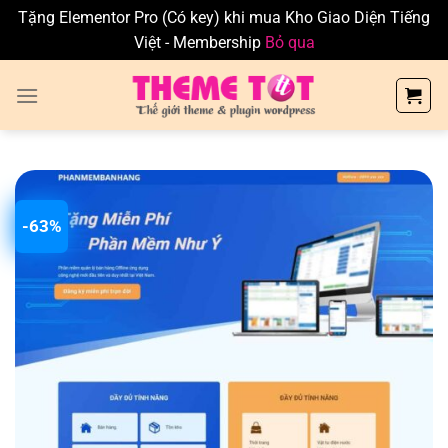
Tặng Elementor Pro (Có key) khi mua Kho Giao Diện Tiếng
Việt - Membership
Bỏ qua
Skip
to
content
-63%