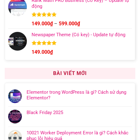
Rank Math PRO Business (Có Key) – Update tự
động
Được xếp
Khoảng
149.000
₫
–
599.000
₫
hạng
5.00
giá:
5 sao
Newspaper Theme (Có key) - Update tự động
từ
149.000₫
đến
Được xếp
149.000
₫
hạng
4.92
599.000₫
5 sao
BÀI VIẾT MỚI
Elementor trong WordPress là gì? Cách sử dụng
Elementor?
Black Friday 2025
10021 Worker Deployment Error là gì? Cách khắc
phục lỗi hiệu quả