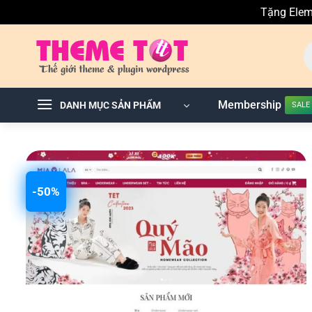
Tặng Elem
Skip
T
to
ki
sả
content
p
Membership
DANH MỤC SẢN PHẨM
-50%