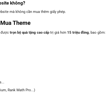
bsite không?
website mà không cần mua thêm giấy phép.
i Mua Theme
n được
trọn bộ quà tặng cao cấp
trị giá hơn
15 triệu đồng
, bao gồm:
...
um, Rank Math Pro...)