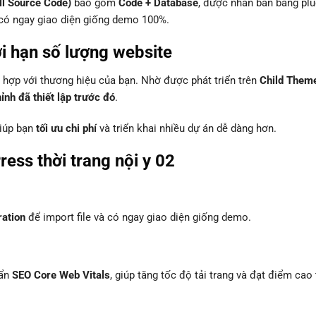
ll Source Code)
bao gồm
Code + Database
, được nhân bản bằng plu
à có ngay giao diện giống demo 100%.
ới hạn số lượng website
hợp với thương hiệu của bạn. Nhờ được phát triển trên
Child Them
nh đã thiết lập trước đó
.
giúp bạn
tối ưu chi phí
và triển khai nhiều dự án dễ dàng hơn.
ss thời trang nội y 02
ration
để import file và có ngay giao diện giống demo.
uẩn
SEO Core Web Vitals
, giúp tăng tốc độ tải trang và đạt điểm cao 