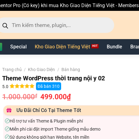
entor Pro (Có key) khi mua Kho Giao Diện Tiếng Việt - Member
ìm
ếm
n
hẩm
Special
Kho Giao Diện Tiếng Việt
Bundle
Bra
Trang chủ
/
Kho Giao Diện
/
Bán hàng
Theme WordPress thời trang nội y 02
Đã bán
310
5.0
5.0
5
trên 5
1.000.000
Giá
499.000
₫
Giá
₫
dựa trên
gốc
hiện
đánh giá
là:
tại
1.000.000₫.
là:
Ưu Đãi Chỉ Có Tại Theme Tốt
499.000₫.
Hỗ trợ tư vấn Theme & Plugin miễn phí
✓
Miễn phí cài đặt import Theme giống mẫu demo
✓
Sử dụng không giới hạn Website, tên miền
✓