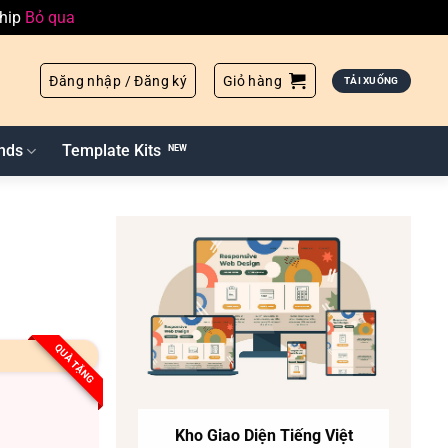
ship
Bỏ qua
Đăng nhập / Đăng ký
Giỏ hàng
TẢI XUỐNG
nds
Template Kits
QUÀ TẶNG
Kho Giao Diện Tiếng Việt