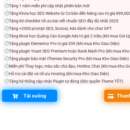
Tặng 1 năm miễn phí cập nhật phiên bản mới
✓
Tặng Khóa học SEO Website từ Cơ bản đến Nâng cao trị giá 899,00
✓
Tặng 60 checklist tối ưu bài viết chuẩn SEO đầy đủ nhất 2025
✓
Tặng +2000 prompt SEO, Socical, Ads dành cho chat GPT
✓
Tặng khoá học Quảng Cáo Google Ads trị giá 2 triệu (khi mua Gói U
✓
Tặng plugin Elementor Pro trị giá $59 (khi mua Kho Giao Diện)
✓
Tăng plugin Yoast SEO Premium hoặc Rank Math Pro (khi mua Kho 
✓
Tặng plugin bảo mật iThemes Security Pro (khi mua Kho Giao Diện)
✓
Miễn phí Thay logo, màu sắc chủ đạo, Hotline, Chat (khi mua Kho Gi
✓
Hỗ trợ cài đặt và tối ưu Hosting (khi mua Kho Giao Diện)
✓
Tặng hệ thống cập nhật Plugin tự động (Độc quyền Theme TỐT)
✓
Tải xuống
Thanh