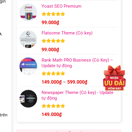
gin
giá:
5 sao
Yoast SEO Premium
từ
129.000₫
đến
Được xếp
99.000
₫
hạng
4.96
499.000₫
5 sao
Flatsome Theme (Có key)
e
,
Được xếp
99.000
₫
hạng
4.95
5 sao
Rank Math PRO Business (Có Key) –
Update tự động
Được xếp
Khoảng
149.000
₫
–
599.000
₫
hạng
5.00
giá:
5 sao
Newspaper Theme (Có key) - Update
từ
tự động
149.000₫
đến
599.000₫
Được xếp
149.000
₫
trên
hạng
4.92
5 sao