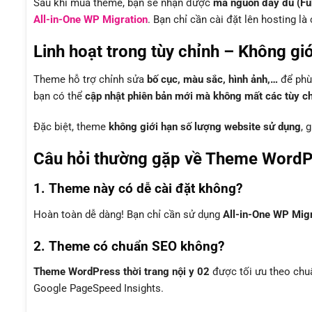
Sau khi mua theme, bạn sẽ nhận được
mã nguồn đầy đủ (Fu
All-in-One WP Migration
. Bạn chỉ cần cài đặt lên hosting l
Linh hoạt trong tùy chỉnh – Không gi
Theme hỗ trợ chỉnh sửa
bố cục, màu sắc, hình ảnh,…
để phù 
bạn có thể
cập nhật phiên bản mới mà không mất các tùy chỉ
Đặc biệt, theme
không giới hạn số lượng website sử dụng
, 
Câu hỏi thường gặp về Theme WordPre
1. Theme này có dễ cài đặt không?
Hoàn toàn dễ dàng! Bạn chỉ cần sử dụng
All-in-One WP Mig
2. Theme có chuẩn SEO không?
Theme WordPress thời trang nội y 02
được tối ưu theo ch
Google PageSpeed Insights.