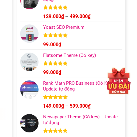
Được xếp
Khoảng
129.000
₫
–
499.000
₫
hạng
4.93
giá:
5 sao
Yoast SEO Premium
từ
129.000₫
đến
Được xếp
99.000
₫
hạng
4.96
499.000₫
5 sao
Flatsome Theme (Có key)
Được xếp
99.000
₫
hạng
4.95
5 sao
Rank Math PRO Business (Có Key) –
Update tự động
Được xếp
Khoảng
149.000
₫
–
599.000
₫
hạng
5.00
giá:
5 sao
Newspaper Theme (Có key) - Update
từ
tự động
149.000₫
đến