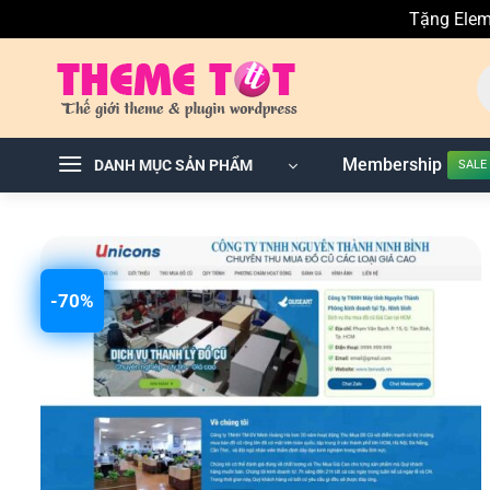
Tặng Elem
Skip
T
to
ki
sả
content
p
Membership
DANH MỤC SẢN PHẨM
-70%