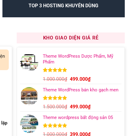
TOP 3 HOSTING KHUYÊN DÙNG
KHO GIAO DIỆN GIÁ RẺ
iện
Theme WordPress Dược Phẩm, Mỹ
Phẩm
5.00
12
trên 5
Giá
Giá
1.000.000
₫
499.000
₫
dựa trên
gốc
hiện
đánh giá
Theme WordPress bán kho gạch men
là:
tại
1.000.000₫.
là:
499.000₫.
5.00
9
trên 5
Giá
Giá
1.500.000
₫
499.000
₫
dựa trên
gốc
hiện
đánh giá
Theme wordpress bất động sản 05
là:
tại
 lập
1.500.000₫.
là:
499.000₫.
5.00
6
trên 5
Giá
Giá
1.000.000
₫
399.000
₫