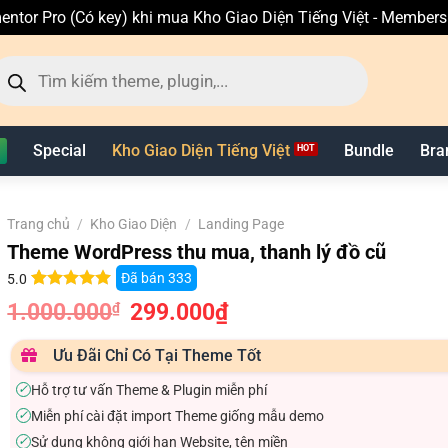
entor Pro (Có key) khi mua Kho Giao Diện Tiếng Việt - Member
ìm
ếm
n
hẩm
Special
Kho Giao Diện Tiếng Việt
Bundle
Bra
Trang chủ
/
Kho Giao Diện
/
Landing Page
Theme WordPress thu mua, thanh lý đồ cũ
Đã bán
333
5.0
5.0
7
trên 5
1.000.000
Giá
299.000
₫
Giá
₫
dựa trên
gốc
hiện
đánh giá
là:
tại
1.000.000₫.
là:
Ưu Đãi Chỉ Có Tại Theme Tốt
299.000₫.
Hỗ trợ tư vấn Theme & Plugin miễn phí
✓
Miễn phí cài đặt import Theme giống mẫu demo
✓
Sử dụng không giới hạn Website, tên miền
✓