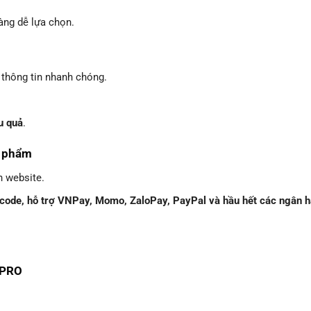
àng dễ lựa chọn.
 thông tin nhanh chóng.
u quả
.
n phẩm
n website.
 code, hỗ trợ VNPay, Momo, ZaloPay, PayPal và hầu hết các ngân h
 PRO