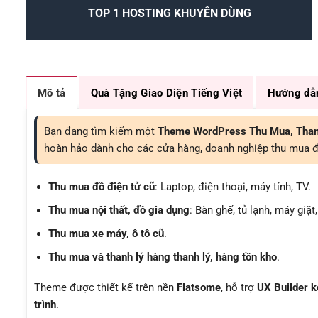
TOP 1 HOSTING KHUYÊN DÙNG
Mô tả
Quà Tặng Giao Diện Tiếng Việt
Hướng dẫ
Bạn đang tìm kiếm một
Theme WordPress Thu Mua, Than
hoàn hảo dành cho các cửa hàng, doanh nghiệp thu mua đ
Thu mua đồ điện tử cũ
: Laptop, điện thoại, máy tính, TV.
Thu mua nội thất, đồ gia dụng
: Bàn ghế, tủ lạnh, máy giặt
Thu mua xe máy, ô tô cũ
.
Thu mua và thanh lý hàng thanh lý, hàng tồn kho
.
Theme được thiết kế trên nền
Flatsome
, hỗ trợ
UX Builder k
trình
.