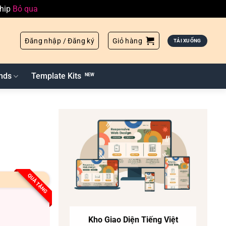
ship
Bỏ qua
Đăng nhập / Đăng ký
Giỏ hàng
TẢI XUỐNG
nds
Template Kits
QUÀ TẶNG
Kho Giao Diện Tiếng Việt