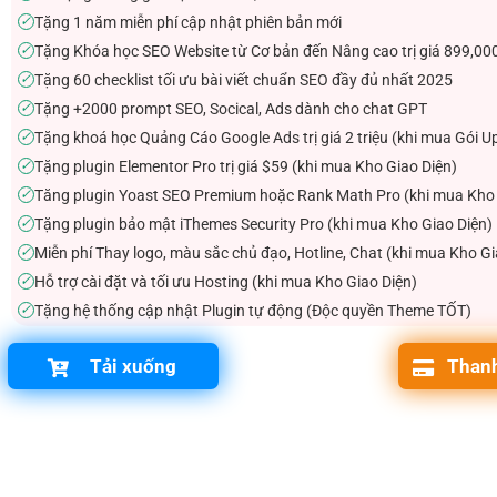
Tặng 1 năm miễn phí cập nhật phiên bản mới
✓
Tặng Khóa học SEO Website từ Cơ bản đến Nâng cao trị giá 899,00
✓
Tặng 60 checklist tối ưu bài viết chuẩn SEO đầy đủ nhất 2025
✓
Tặng +2000 prompt SEO, Socical, Ads dành cho chat GPT
✓
Tặng khoá học Quảng Cáo Google Ads trị giá 2 triệu (khi mua Gói U
✓
Tặng plugin Elementor Pro trị giá $59 (khi mua Kho Giao Diện)
✓
Tăng plugin Yoast SEO Premium hoặc Rank Math Pro (khi mua Kho 
✓
Tặng plugin bảo mật iThemes Security Pro (khi mua Kho Giao Diện)
✓
Miễn phí Thay logo, màu sắc chủ đạo, Hotline, Chat (khi mua Kho Gi
✓
Hỗ trợ cài đặt và tối ưu Hosting (khi mua Kho Giao Diện)
✓
Tặng hệ thống cập nhật Plugin tự động (Độc quyền Theme TỐT)
✓
Tải xuống
Thanh