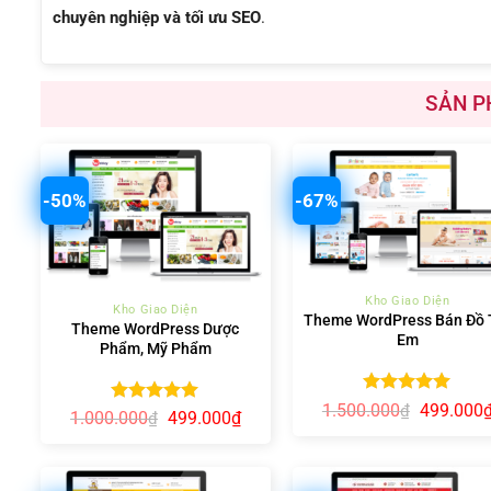
chuyên nghiệp và tối ưu SEO
.
SẢN P
-50%
-67%
+
+
Kho Giao Diện
Kho Giao Diện
Theme WordPress Bán Đồ 
Theme WordPress Dược
Em
Phẩm, Mỹ Phẩm
Được xếp
Giá
1.500.000
499.000
₫
Được xếp
Giá
Giá
1.000.000
499.000
₫
₫
gốc
hạng
5.00
gốc
hiện
hạng
5.00
là:
5 sao
là:
tại
5 sao
1.500.000
1.000.000₫.
là:
499.000₫.