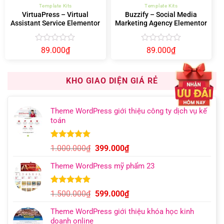
Template Kits
Template Kits
VirtuaPress – Virtual
Buzzify – Social Media
Assistant Service Elementor
Marketing Agency Elementor
Template Kit
Template Kit
Được
Được
89.000
₫
89.000
₫
xếp
xếp
hạng
hạng
0
0
KHO GIAO DIỆN GIÁ RẺ
5
5
sao
sao
Theme WordPress giới thiệu công ty dịch vụ kế
toán
5.00
5
trên 5
Giá
Giá
1.000.000
₫
399.000
₫
dựa trên
gốc
hiện
đánh giá
Theme WordPress mỹ phẩm 23
là:
tại
1.000.000₫.
là:
399.000₫.
5.00
4
trên 5
Giá
Giá
1.500.000
₫
599.000
₫
dựa trên
gốc
hiện
đánh giá
Theme WordPress giới thiệu khóa học kinh
là:
tại
doanh online