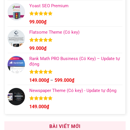
giá:
5 sao
Yoast SEO Premium
từ
129.000₫
đến
Được xếp
99.000
₫
hạng
4.96
499.000₫
5 sao
Flatsome Theme (Có key)
Được xếp
99.000
₫
hạng
4.95
5 sao
Rank Math PRO Business (Có Key) – Update tự
động
Được xếp
Khoảng
149.000
₫
–
599.000
₫
hạng
5.00
giá:
5 sao
Newspaper Theme (Có key) - Update tự động
từ
149.000₫
đến
Được xếp
149.000
₫
hạng
4.92
599.000₫
5 sao
BÀI VIẾT MỚI