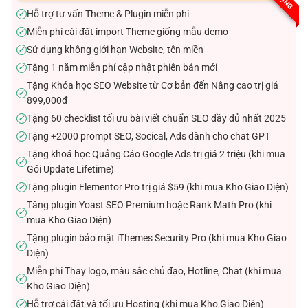
sao
Hỗ trợ tư vấn Theme & Plugin miễn phí
✓
Miễn phí cài đặt import Theme giống mẫu demo
✓
Sử dụng không giới hạn Website, tên miền
✓
Tặng 1 năm miễn phí cập nhật phiên bản mới
✓
Tặng Khóa học SEO Website từ Cơ bản đến Nâng cao trị giá
✓
899,000đ
Tặng 60 checklist tối ưu bài viết chuẩn SEO đầy đủ nhất 2025
✓
Tặng +2000 prompt SEO, Socical, Ads dành cho chat GPT
✓
Tặng khoá học Quảng Cáo Google Ads trị giá 2 triệu (khi mua
✓
Gói Update Lifetime)
Tặng plugin Elementor Pro trị giá $59 (khi mua Kho Giao Diện)
✓
Tăng plugin Yoast SEO Premium hoặc Rank Math Pro (khi
✓
mua Kho Giao Diện)
Tặng plugin bảo mật iThemes Security Pro (khi mua Kho Giao
✓
Diện)
Miễn phí Thay logo, màu sắc chủ đạo, Hotline, Chat (khi mua
✓
Kho Giao Diện)
Hỗ trợ cài đặt và tối ưu Hosting (khi mua Kho Giao Diện)
✓