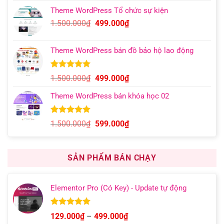
gốc
hiện
đánh giá
Theme WordPress Tổ chức sự kiện
là:
tại
Giá
Giá
1.500.000
₫
499.000
₫
1.000.000₫.
là:
gốc
hiện
399.000₫.
là:
tại
Theme WordPress bán đồ bảo hộ lao động
1.500.000₫.
là:
499.000₫.
5.00
13
trên 5
Giá
Giá
1.500.000
₫
499.000
₫
dựa trên
gốc
hiện
đánh giá
Theme WordPress bán khóa học 02
là:
tại
1.500.000₫.
là:
499.000₫.
5.00
6
trên 5
Giá
Giá
1.500.000
₫
599.000
₫
dựa trên
gốc
hiện
đánh giá
là:
tại
1.500.000₫.
là:
SẢN PHẨM BÁN CHẠY
599.000₫.
Elementor Pro (Có Key) - Update tự động
Được xếp
Khoảng
129.000
₫
–
499.000
₫
hạng
4.93