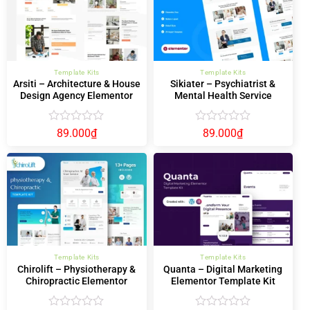
Template Kits
Template Kits
Arsiti – Architecture & House
Sikiater – Psychiatrist &
Design Agency Elementor
Mental Health Service
Template Kit
Elementor Template Kit
Được
Được
89.000
₫
89.000
₫
xếp
xếp
hạng
hạng
0
0
5
5
sao
sao
Template Kits
Template Kits
Chirolift – Physiotherapy &
Quanta – Digital Marketing
Chiropractic Elementor
Elementor Template Kit
Template Kit