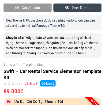
Gửi yêu cầu
Xem Demo
Nếu Theme & Plugin chưa được cập nhật, vui lòng gửi yêu cầu
cập nhật bản mới tại Fanpage Theme Tốt
Khuyến cáo:
"Hãy tự bảo vệ website của bạn, bằng cách sử
dụng Theme & Plugin sạch, rõ nguồn gốc... Nói không với theme
miễn phí trôi nổi trên mạng, luôn tìm ẩn mã độc ăn cắp dữ liệu,
ảnh hưởng thứ hạng SEO Web và người dùng của bạn!".
Trang chủ
/
Template Kits
Swift – Car Rental Service Elementor Template
Kit
(đánh giá)
Đã bán
0
Được
89.000
₫
xếp
hạng
0.0
QUÀ TẶNG
Ưu Đãi Chỉ Có Tại Theme Tốt
5