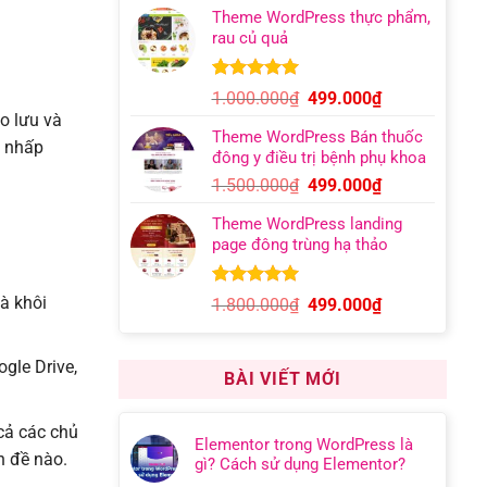
gốc
hiện
đánh giá
Theme WordPress thực phẩm,
là:
tại
rau củ quả
1.000.000₫.
là:
399.000₫.
5.00
7
trên 5
Giá
Giá
1.000.000
₫
499.000
₫
dựa trên
gốc
hiện
o lưu và
đánh giá
Theme WordPress Bán thuốc
là:
tại
ú nhấp
đông y điều trị bệnh phụ khoa
1.000.000₫.
là:
Giá
Giá
1.500.000
₫
499.000
₫
499.000₫.
gốc
hiện
Theme WordPress landing
là:
tại
page đông trùng hạ thảo
1.500.000₫.
là:
499.000₫.
5.00
9
trên 5
và khôi
Giá
Giá
1.800.000
₫
499.000
₫
dựa trên
gốc
hiện
đánh giá
là:
tại
gle Drive,
1.800.000₫.
là:
BÀI VIẾT MỚI
499.000₫.
 cả các chủ
Elementor trong WordPress là
n đề nào.
gì? Cách sử dụng Elementor?