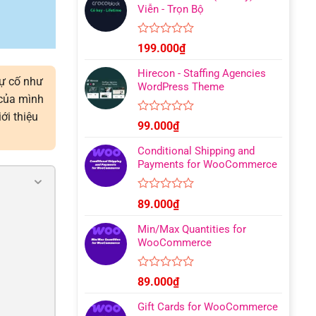
Viễn - Trọn Bộ
Được
199.000
₫
xếp
hạng
Hirecon - Staffing Agencies
0
sự cố như
WordPress Theme
5
 của mình
sao
ới thiệu
Được
99.000
₫
xếp
hạng
Conditional Shipping and
0
Payments for WooCommerce
5
sao
Được
89.000
₫
xếp
hạng
Min/Max Quantities for
0
WooCommerce
5
sao
Được
89.000
₫
xếp
hạng
Gift Cards for WooCommerce
0