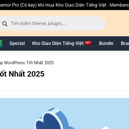
entor Pro (Có key) khi mua Kho Giao Diện Tiếng Việt - Member
ìm
ếm
n
hẩm
Special
Kho Giao Diện Tiếng Việt
Bundle
Bra
up WordPress Tốt Nhất 2025
ốt Nhất 2025