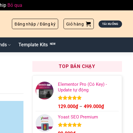
ship
Bỏ qua
Đăng nhập / Đăng ký
Giỏ hàng
TẢI XUỐNG
nds
Template Kits
TOP BÁN CHẠY
Elementor Pro (Có Key) -
Update tự động
Được xếp
Khoảng
129.000
₫
–
499.000
₫
hạng
4.93
giá:
5 sao
Yoast SEO Premium
từ
129.000₫
đến
Được xếp