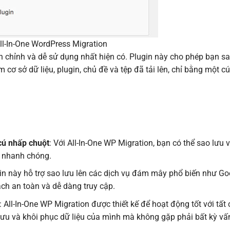
All-In-One WordPress Migration
 chỉnh và dễ sử dụng nhất hiện có. Plugin này cho phép bạn sa
ơ sở dữ liệu, plugin, chủ đề và tệp đã tải lên, chỉ bằng một c
cú nhấp chuột
: Với All-In-One WP Migration, bạn có thể sao lưu 
à nhanh chóng.
gin này hỗ trợ sao lưu lên các dịch vụ đám mây phổ biến như Goo
ch an toàn và dễ dàng truy cập.
: All-In-One WP Migration được thiết kế để hoạt động tốt với tất
lưu và khôi phục dữ liệu của mình mà không gặp phải bất kỳ vấ