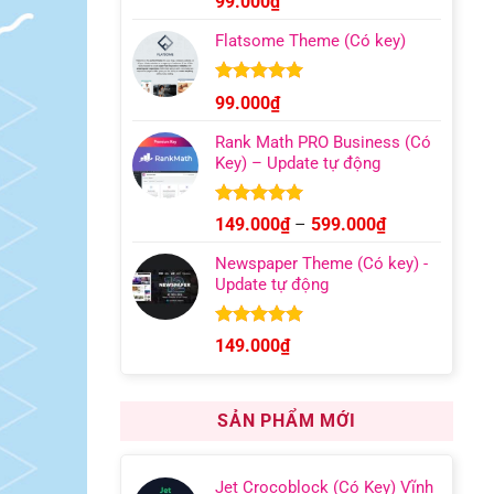
99.000
₫
hạng
4.96
499.000₫
5 sao
Flatsome Theme (Có key)
Được xếp
99.000
₫
hạng
4.95
5 sao
Rank Math PRO Business (Có
Key) – Update tự động
Được xếp
Khoảng
149.000
₫
–
599.000
₫
hạng
5.00
giá:
5 sao
Newspaper Theme (Có key) -
từ
Update tự động
149.000₫
đến
599.000₫
Được xếp
149.000
₫
hạng
4.92
5 sao
SẢN PHẨM MỚI
Jet Crocoblock (Có Key) Vĩnh