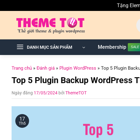
Tặng Elem
Skip
T
to
ki
sả
content
p
Membership
DANH MỤC SẢN PHẨM
Trang chủ
»
Đánh giá
»
Plugin WordPress
»
Top 5 Plugin Back
Top 5 Plugin Backup WordPress T
Ngày đăng
17/05/2024
bởi
ThemeTOT
17
Th5