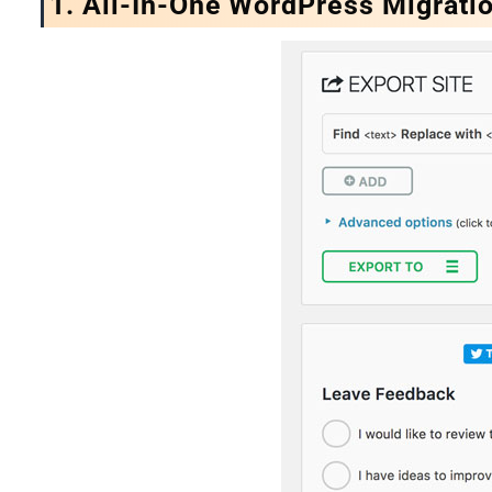
1.
All-In-One WordPress Migrati